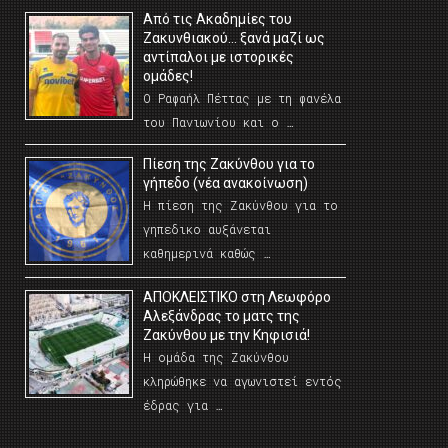
Από τις Ακαδημίες του
Ζακυνθιακού… ξανά μαζί ως
αντίπαλοι με ιστορικές
ομάδες!
Ο Ραφαήλ Πέττας με τη φανέλα
του Πανιωνίου και ο …
Πίεση της Ζακύνθου για το
γήπεδο (νέα ανακοίνωση)
Η πίεση της Ζακύνθου για το
γηπεδικο αυξάνεται
καθημερινά καθώς …
AΠΟΚΛΕΙΣΤΙΚΟ στη Λεωφόρο
Αλεξάνδρας το ματς της
Ζακύνθου με την Κηφισιά!
Η ομάδα της Ζακύνθου
κληρώθηκε να αγωνιστεί εντός
έδρας για …