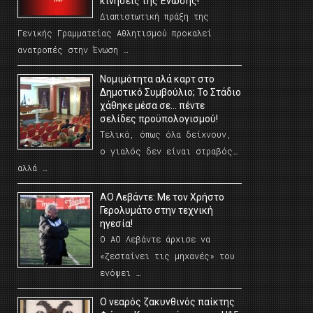
κινήσεις της Ένωσης!
Διαπιστωτική πράξη της
Γενικής Γραμματείας Αθλητισμού προκαλεί
ανατροπές στην Ένωση …
Νομιμότητα αλά καρτ στο
Δημοτικό Συμβούλιο; Το Στάδιο
χάθηκε μέσα σε… πέντε
σελίδες προϋπολογισμού!
Τελικά, όπως όλα δείχνουν,
ο γιαλός δεν είναι στραβός…
αλλά …
ΑΟ Λεβάντε: Με τον Χρήστο
Γερολυμάτο στην τεχνική
ηγεσία!
Ο ΑΟ Λεβάντε άρχισε να
«ζεσταίνει τις μηχανές» του
ενόψει …
O νεαρός ζακυνθινός παίκτης