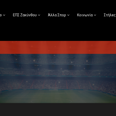
ο
ΕΠΣ Ζακύνθου
Άλλα Σπορ
Κοινωνία
Στήλες