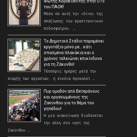
Φώτης Κορακιανίτης στην U15
του ΠΑΟΚ!
Μέσα σε αυτή την «δίνη» της
απαξίωσης του ερασιτεχνικού
ποδοσφαίρου. …
Το Δημοτικό Στάδιο παραμένει
εργοτάξιο μόνο με… κάτι
σπασμένα πλακάκια και ο
χρόνος τελειώνει επικίνδυνα
για τη Ζάκυνθο!
Τέσσερις ημέρες μετά την
έναρξη των εργασιών, η εικόνα προκαλεί …
Πυρ ομαδόν από Βετεράνους
και οργανωμένους της
Ζακύνθου για το θέμα του
γηπέδου!
Η μια ανακοίνωση διαδέχεται
την άλλη στο νησί της
Ζακύνθου …