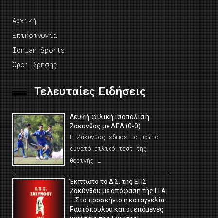
Αρχική
Επικοινωνία
Ionian Sports
Όροι Χρήσης
Τελευταίες Ειδήσεις
Λευκή-φιλική ισοπαλία η
Ζάκυνθος με ΑΕΛ (0-0)
Η Ζάκυνθος έδωσε το πρώτο
δυνατό φιλικό τεστ της
θερινής …
Έκπτωτο το Δ.Σ. της ΕΠΣ
Ζακύνθου με απόφαση της ΓΓΑ
– Στο προσκήνιο η καταγγελία
Ραυτόπουλου και οι επόμενες