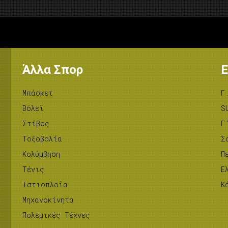
Άλλα Σπορ
Ε
Μπάσκετ
Γ
Βόλεϊ
S
Στίβος
Γ
Tοξοβολία
Σ
Κολύμβηση
Π
Τένις
Ε
Ιστιοπλοΐα
Κ
Μηχανοκίνητα
Πολεμικές Τέχνες