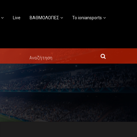
Live
ΒΑΘΜΟΛΟΓΙΕΣ
Το ioniansports