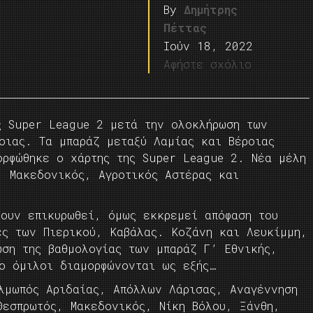
By
Δημήτρης
Πέττας
Ιούν 18, 2022
Αφήστε σχόλιο
ς Super League 2 μετά την ολοκλήρωση των
οιας. Τα μπαράζ μεταξύ Λαμίας και Βέροιας
ορφώθηκε ο χάρτης της Super League 2. Νέα μέλη
, Μακεδονικός, Αγροτικός Αστέρας και
χουν επικυρωθεί, όμως εκκρεμεί απόφαση του
ές των Πιερικού, Καβάλας. Κοζάνη και Λευκίμμη,
ωση της βαθμολογίας των μπαράζ Γ’ Εθνικής,
ο όμιλοι διαμορφώνονται ως εξής…
λμωπός Αριδαίας, Απόλλων Λάρισας, Αναγέννηση
Θεσπρωτός, Μακεδονικός, Νίκη Βόλου, Ξάνθη,