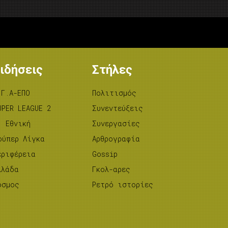
ιδήσεις
Στήλες
.Γ.Α-ΕΠΟ
Πολιτισμός
UPER LEAGUE 2
Συνεντεύξεις
’ Εθνική
Συνεργασίες
ούπερ Λίγκα
Αρθρογραφία
εριφέρεια
Gossip
λλάδα
Γκολ-αρες
όσμος
Ρετρό ιστορίες