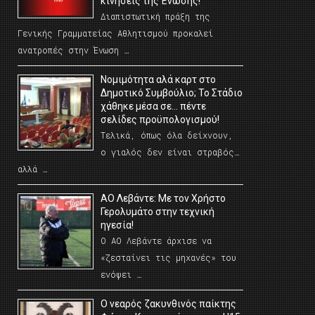
κινήσεις της Ένωσης!
Διαπιστωτική πράξη της
Γενικής Γραμματείας Αθλητισμού προκαλεί
ανατροπές στην Ένωση …
Νομιμότητα αλά καρτ στο
Δημοτικό Συμβούλιο; Το Στάδιο
χάθηκε μέσα σε… πέντε
σελίδες προϋπολογισμού!
Τελικά, όπως όλα δείχνουν,
ο γιαλός δεν είναι στραβός…
αλλά …
ΑΟ Λεβάντε: Με τον Χρήστο
Γερολυμάτο στην τεχνική
ηγεσία!
Ο ΑΟ Λεβάντε άρχισε να
«ζεσταίνει τις μηχανές» του
ενόψει …
O νεαρός ζακυνθινός παίκτης