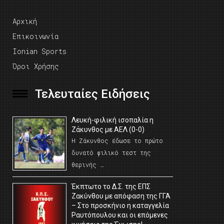
Αρχική
Επικοινωνία
Ionian Sports
Όροι Χρήσης
Τελευταίες Ειδήσεις
Λευκή-φιλική ισοπαλία η
Ζάκυνθος με ΑΕΛ (0-0)
Η Ζάκυνθος έδωσε το πρώτο
δυνατό φιλικό τεστ της
θερινής …
Έκπτωτο το Δ.Σ. της ΕΠΣ
Ζακύνθου με απόφαση της ΓΓΑ
– Στο προσκήνιο η καταγγελία
Ραυτόπουλου και οι επόμενες