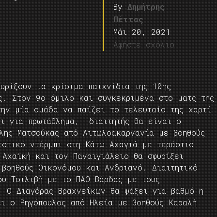
By
Δημήτρης
Πέττας
Μάι 20, 2021
Αφήστε σχόλιο
υρίξουν τα κρίσιμα παιχνίδια της 10ης
ς. Στον 9ο όμιλο και συγκεκριμένα στο ματς της
την μία ομάδα να παίζει το τελευταίο της χαρτί
ει για πρωτάθλημα, διαιτητής θα είναι ο
άλης Ματσούκας από Αιτωλοακαρνανία με βοηθούς
τοπικό ντέρμπι στη Κάτω Αχαγιά με τεράστιο
 Αχαϊκή και τον Παναιγιάλειο θα σφυρίξει
 βοηθούς Οικονόμου και Ανδριανό. Διαιτητικό
ου Τσιλιβή με το ΠΑΟ Βάρδας με τους
. Ο Διαγόρας Βραχνεΐκων θα ψάξει για βαθμό η
ει ο Ρηγόπουλος από Ηλεία με βοηθούς Καραλή