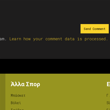
pam.
Learn how your comment data is processed.
Άλλα Σπορ
Ε
Μπάσκετ
Γ
Βόλεϊ
S