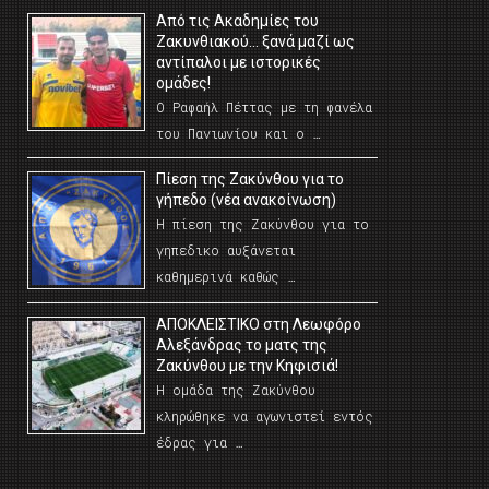
Από τις Ακαδημίες του
Ζακυνθιακού… ξανά μαζί ως
αντίπαλοι με ιστορικές
ομάδες!
Ο Ραφαήλ Πέττας με τη φανέλα
του Πανιωνίου και ο …
Πίεση της Ζακύνθου για το
γήπεδο (νέα ανακοίνωση)
Η πίεση της Ζακύνθου για το
γηπεδικο αυξάνεται
καθημερινά καθώς …
AΠΟΚΛΕΙΣΤΙΚΟ στη Λεωφόρο
Αλεξάνδρας το ματς της
Ζακύνθου με την Κηφισιά!
Η ομάδα της Ζακύνθου
κληρώθηκε να αγωνιστεί εντός
έδρας για …