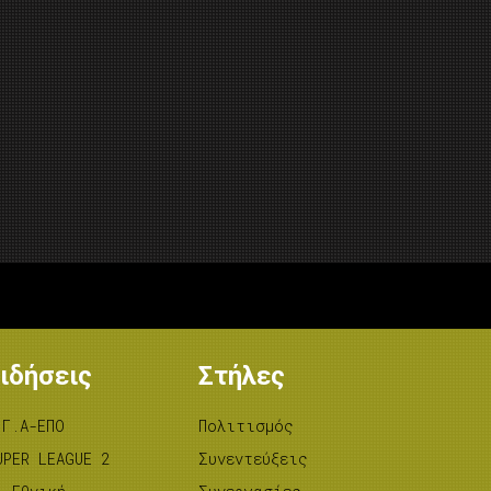
ιδήσεις
Στήλες
.Γ.Α-ΕΠΟ
Πολιτισμός
UPER LEAGUE 2
Συνεντεύξεις