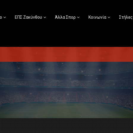
ο
ΕΠΣ Ζακύνθου
Άλλα Σπορ
Κοινωνία
Στήλες