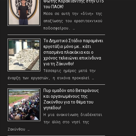
Φώτης Κορακιανίτης στην U15
του ΠΑΟΚ!
Μέσα σε αυτή την «δίνη» της
απαξίωσης του ερασιτεχνικού
ποδοσφαίρου. …
Το Δημοτικό Στάδιο παραμένει
εργοτάξιο μόνο με… κάτι
σπασμένα πλακάκια και ο
χρόνος τελειώνει επικίνδυνα
για τη Ζάκυνθο!
Τέσσερις ημέρες μετά την
έναρξη των εργασιών, η εικόνα προκαλεί …
Πυρ ομαδόν από Βετεράνους
και οργανωμένους της
Ζακύνθου για το θέμα του
γηπέδου!
Η μια ανακοίνωση διαδέχεται
την άλλη στο νησί της
Ζακύνθου …