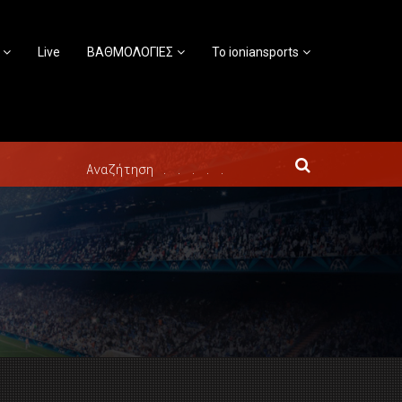
Live
ΒΑΘΜΟΛΟΓΙΕΣ
Το ioniansports