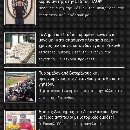
Κορακιανίτης στην U15 του ΠΑΟΚ!
Μέσα σε αυτή την «δίνη» της απαξίωσης του
ερασιτεχνικού ποδοσφαίρου. …
Το Δημοτικό Στάδιο παραμένει εργοτάξιο
μόνο με… κάτι σπασμένα πλακάκια και ο
χρόνος τελειώνει επικίνδυνα για τη Ζάκυνθο!
Τέσσερις ημέρες μετά την έναρξη των
εργασιών, η εικόνα προκαλεί …
Πυρ ομαδόν από Βετεράνους και
οργανωμένους της Ζακύνθου για το θέμα του
γηπέδου!
Η μια ανακοίνωση διαδέχεται την άλλη στο
νησί της Ζακύνθου …
Από τις Ακαδημίες του Ζακυνθιακού… ξανά
μαζί ως αντίπαλοι με ιστορικές ομάδες!
Ο Ραφαήλ Πέττας με τη φανέλα του