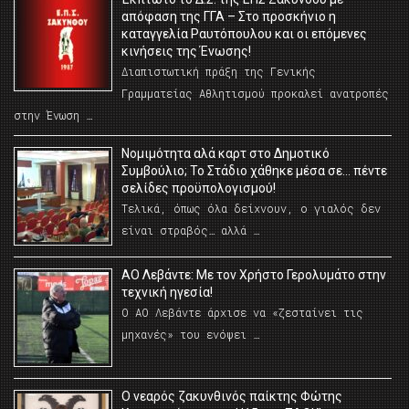
απόφαση της ΓΓΑ – Στο προσκήνιο η
καταγγελία Ραυτόπουλου και οι επόμενες
κινήσεις της Ένωσης!
Διαπιστωτική πράξη της Γενικής
Γραμματείας Αθλητισμού προκαλεί ανατροπές
στην Ένωση …
Νομιμότητα αλά καρτ στο Δημοτικό
Συμβούλιο; Το Στάδιο χάθηκε μέσα σε… πέντε
σελίδες προϋπολογισμού!
Τελικά, όπως όλα δείχνουν, ο γιαλός δεν
είναι στραβός… αλλά …
ΑΟ Λεβάντε: Με τον Χρήστο Γερολυμάτο στην
τεχνική ηγεσία!
Ο ΑΟ Λεβάντε άρχισε να «ζεσταίνει τις
μηχανές» του ενόψει …
O νεαρός ζακυνθινός παίκτης Φώτης