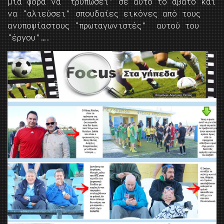
μια φορά να “τρυπώσει” σε αυτό το άβατο και
να “αλιεύσει” σπουδαίες εικόνες από τους
ανυποψίαστους “πρωταγωνιστές” αυτού του
“έργου”….