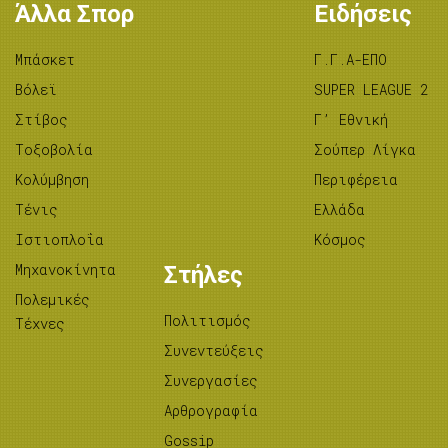
Άλλα Σπορ
Ειδήσεις
Μπάσκετ
Γ.Γ.Α-ΕΠΟ
Βόλεϊ
SUPER LEAGUE 2
Στίβος
Γ’ Εθνική
Tοξοβολία
Σούπερ Λίγκα
Κολύμβηση
Περιφέρεια
Τένις
Ελλάδα
Ιστιοπλοΐα
Κόσμος
Μηχανοκίνητα
Στήλες
Πολεμικές
Πολιτισμός
Τέχνες
Συνεντεύξεις
Συνεργασίες
Αρθρογραφία
Gossip