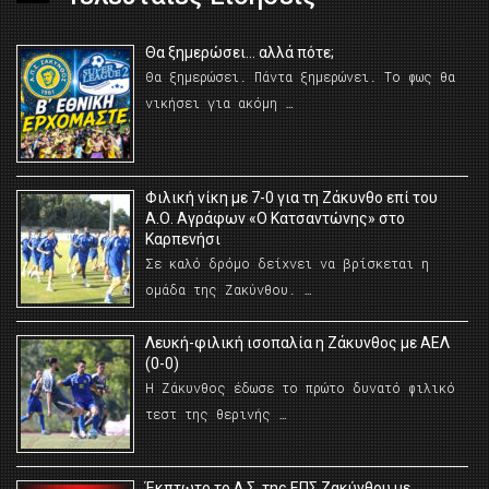
Θα ξημερώσει… αλλά πότε;
Θα ξημερώσει. Πάντα ξημερώνει. Το φως θα
νικήσει για ακόμη …
Φιλική νίκη με 7-0 για τη Ζάκυνθο επί του
Α.Ο. Αγράφων «Ο Κατσαντώνης» στο
Καρπενήσι
Σε καλό δρόμο δείχνει να βρίσκεται η
ομάδα της Ζακύνθου. …
Λευκή-φιλική ισοπαλία η Ζάκυνθος με ΑΕΛ
(0-0)
Η Ζάκυνθος έδωσε το πρώτο δυνατό φιλικό
τεστ της θερινής …
Έκπτωτο το Δ.Σ. της ΕΠΣ Ζακύνθου με