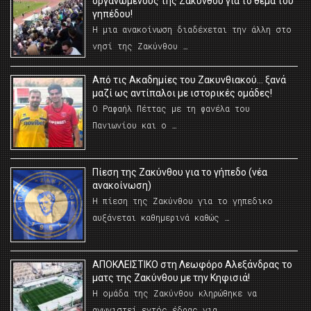
οργανωμένους της Ζακύνθου για το θέμα του
γηπέδου!
Η μια ανακοίνωση διαδέχεται την άλλη στο
νησί της Ζακύνθου …
Από τις Ακαδημίες του Ζακυνθιακού… ξανά
μαζί ως αντίπαλοι με ιστορικές ομάδες!
Ο Ραφαήλ Πέττας με τη φανέλα του
Πανιωνίου και ο …
Πίεση της Ζακύνθου για το γήπεδο (νέα
ανακοίνωση)
Η πίεση της Ζακύνθου για το γηπεδικο
αυξάνεται καθημερινά καθώς …
AΠΟΚΛΕΙΣΤΙΚΟ στη Λεωφόρο Αλεξάνδρας το
ματς της Ζακύνθου με την Κηφισιά!
Η ομάδα της Ζακύνθου κληρώθηκε να
αγωνιστεί εντός έδρας για …