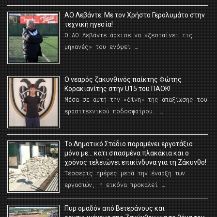
ΑΟ Λεβάντε: Με τον Χρήστο Γερολυμάτο στην
τεχνική ηγεσία!
Ο ΑΟ Λεβάντε άρχισε να «ζεσταίνει τις
μηχανές» του ενόψει …
O νεαρός ζακυνθινός παίκτης Φώτης
Κορακιανίτης στην U15 του ΠΑΟΚ!
Μέσα σε αυτή την «δίνη» της απαξίωσης του
ερασιτεχνικού ποδοσφαίρου. …
Το Δημοτικό Στάδιο παραμένει εργοτάξιο
μόνο με… κάτι σπασμένα πλακάκια και ο
χρόνος τελειώνει επικίνδυνα για τη Ζάκυνθο!
Τέσσερις ημέρες μετά την έναρξη των
εργασιών, η εικόνα προκαλεί …
Πυρ ομαδόν από Βετεράνους και