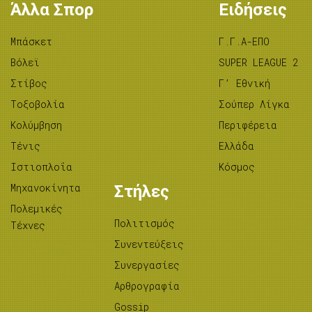
Άλλα Σπορ
Ειδήσεις
Μπάσκετ
Γ.Γ.Α-ΕΠΟ
Βόλεϊ
SUPER LEAGUE 2
Στίβος
Γ’ Εθνική
Tοξοβολία
Σούπερ Λίγκα
Κολύμβηση
Περιφέρεια
Τένις
Ελλάδα
Ιστιοπλοΐα
Κόσμος
Μηχανοκίνητα
Στήλες
Πολεμικές
Πολιτισμός
Τέχνες
Συνεντεύξεις
Συνεργασίες
Αρθρογραφία
Gossip