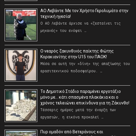
ΑΟ Λεβάντε: Με τον Χρήστο Γερολυμάτο στην
τεχνική ηγεσία!
Ο ΑΟ Λεβάντε άρχισε να «ζεσταίνει τις
μηχανές» του ενόψει …
O νεαρός ζακυνθινός παίκτης Φώτης
Κορακιανίτης στην U15 του ΠΑΟΚ!
Μέσα σε αυτή την «δίνη» της απαξίωσης του
ερασιτεχνικού ποδοσφαίρου. …
Το Δημοτικό Στάδιο παραμένει εργοτάξιο
μόνο με… κάτι σπασμένα πλακάκια και ο
χρόνος τελειώνει επικίνδυνα για τη Ζάκυνθο!
Τέσσερις ημέρες μετά την έναρξη των
εργασιών, η εικόνα προκαλεί …
Πυρ ομαδόν από Βετεράνους και