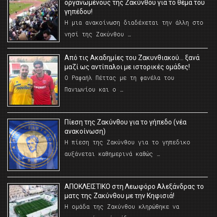
οργανωμένους της Ζακύνθου για το θέμα του
γηπέδου!
Η μια ανακοίνωση διαδέχεται την άλλη στο
νησί της Ζακύνθου …
Από τις Ακαδημίες του Ζακυνθιακού… ξανά
μαζί ως αντίπαλοι με ιστορικές ομάδες!
Ο Ραφαήλ Πέττας με τη φανέλα του
Πανιωνίου και ο …
Πίεση της Ζακύνθου για το γήπεδο (νέα
ανακοίνωση)
Η πίεση της Ζακύνθου για το γηπεδικο
αυξάνεται καθημερινά καθώς …
AΠΟΚΛΕΙΣΤΙΚΟ στη Λεωφόρο Αλεξάνδρας το
ματς της Ζακύνθου με την Κηφισιά!
Η ομάδα της Ζακύνθου κληρώθηκε να