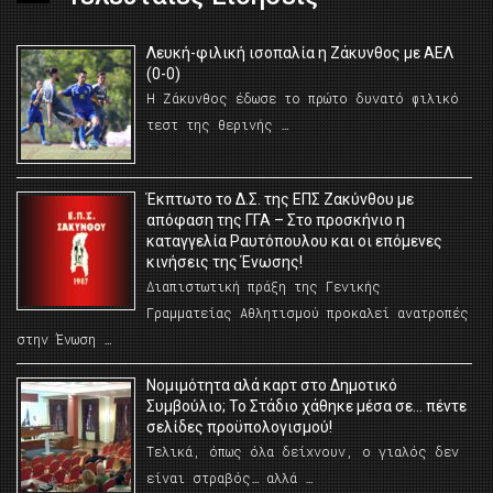
Λευκή-φιλική ισοπαλία η Ζάκυνθος με ΑΕΛ
(0-0)
Η Ζάκυνθος έδωσε το πρώτο δυνατό φιλικό
τεστ της θερινής …
Έκπτωτο το Δ.Σ. της ΕΠΣ Ζακύνθου με
απόφαση της ΓΓΑ – Στο προσκήνιο η
καταγγελία Ραυτόπουλου και οι επόμενες
κινήσεις της Ένωσης!
Διαπιστωτική πράξη της Γενικής
Γραμματείας Αθλητισμού προκαλεί ανατροπές
στην Ένωση …
Νομιμότητα αλά καρτ στο Δημοτικό
Συμβούλιο; Το Στάδιο χάθηκε μέσα σε… πέντε
σελίδες προϋπολογισμού!
Τελικά, όπως όλα δείχνουν, ο γιαλός δεν
είναι στραβός… αλλά …