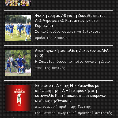
Φιλική νίκη με 7-0 για τη Ζάκυνθο επί του
Α.Ο. Αγράφων «Ο Κατσαντώνης» στο
Καρπενήσι
Σε καλό δρόμο δείχνει να βρίσκεται η
ομάδα της Ζακύνθου. …
Λευκή-φιλική ισοπαλία η Ζάκυνθος με ΑΕΛ
(0-0)
Η Ζάκυνθος έδωσε το πρώτο δυνατό φιλικό
τεστ της θερινής …
Έκπτωτο το Δ.Σ. της ΕΠΣ Ζακύνθου με
απόφαση της ΓΓΑ – Στο προσκήνιο η
καταγγελία Ραυτόπουλου και οι επόμενες
κινήσεις της Ένωσης!
Διαπιστωτική πράξη της Γενικής
Γραμματείας Αθλητισμού προκαλεί ανατροπές