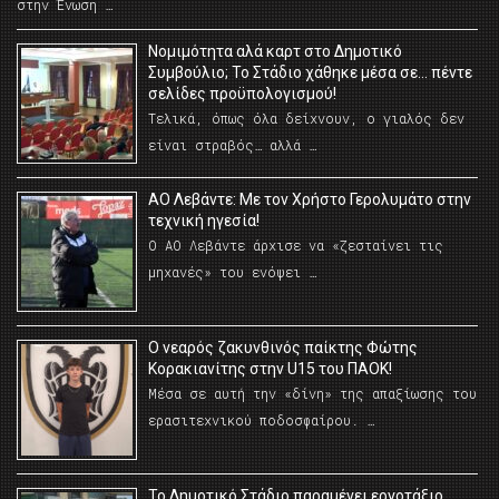
στην Ένωση …
Νομιμότητα αλά καρτ στο Δημοτικό
Συμβούλιο; Το Στάδιο χάθηκε μέσα σε… πέντε
σελίδες προϋπολογισμού!
Τελικά, όπως όλα δείχνουν, ο γιαλός δεν
είναι στραβός… αλλά …
ΑΟ Λεβάντε: Με τον Χρήστο Γερολυμάτο στην
τεχνική ηγεσία!
Ο ΑΟ Λεβάντε άρχισε να «ζεσταίνει τις
μηχανές» του ενόψει …
O νεαρός ζακυνθινός παίκτης Φώτης
Κορακιανίτης στην U15 του ΠΑΟΚ!
Μέσα σε αυτή την «δίνη» της απαξίωσης του
ερασιτεχνικού ποδοσφαίρου. …
Το Δημοτικό Στάδιο παραμένει εργοτάξιο