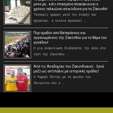
μόνο με… κάτι σπασμένα πλακάκια και ο
χρόνος τελειώνει επικίνδυνα για τη Ζάκυνθο!
Τέσσερις ημέρες μετά την έναρξη των
εργασιών, η εικόνα προκαλεί …
Πυρ ομαδόν από Βετεράνους και
οργανωμένους της Ζακύνθου για το θέμα του
γηπέδου!
Η μια ανακοίνωση διαδέχεται την άλλη στο
νησί της Ζακύνθου …
Από τις Ακαδημίες του Ζακυνθιακού… ξανά
μαζί ως αντίπαλοι με ιστορικές ομάδες!
Ο Ραφαήλ Πέττας με τη φανέλα του
Πανιωνίου και ο …