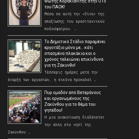
Φώτης Κορακιανίτης στην U15
του ΠΑΟΚ!
Μέσα σε αυτή την «δίνη» της
απαξίωσης του ερασιτεχνικού
ποδοσφαίρου. …
Το Δημοτικό Στάδιο παραμένει
εργοτάξιο μόνο με… κάτι
σπασμένα πλακάκια και ο
χρόνος τελειώνει επικίνδυνα
για τη Ζάκυνθο!
Τέσσερις ημέρες μετά την
έναρξη των εργασιών, η εικόνα προκαλεί …
Πυρ ομαδόν από Βετεράνους
και οργανωμένους της
Ζακύνθου για το θέμα του
γηπέδου!
Η μια ανακοίνωση διαδέχεται
την άλλη στο νησί της
Ζακύνθου …