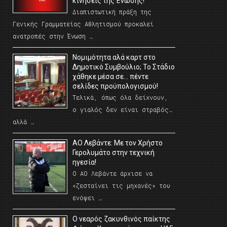
κινήσεις της Ένωσης!
Διαπιστωτική πράξη της
Γενικής Γραμματείας Αθλητισμού προκαλεί
ανατροπές στην Ένωση …
Νομιμότητα αλά καρτ στο
Δημοτικό Συμβούλιο; Το Στάδιο
χάθηκε μέσα σε… πέντε
σελίδες προϋπολογισμού!
Τελικά, όπως όλα δείχνουν,
ο γιαλός δεν είναι στραβός…
αλλά …
ΑΟ Λεβάντε: Με τον Χρήστο
Γερολυμάτο στην τεχνική
ηγεσία!
Ο ΑΟ Λεβάντε άρχισε να
«ζεσταίνει τις μηχανές» του
ενόψει …
O νεαρός ζακυνθινός παίκτης