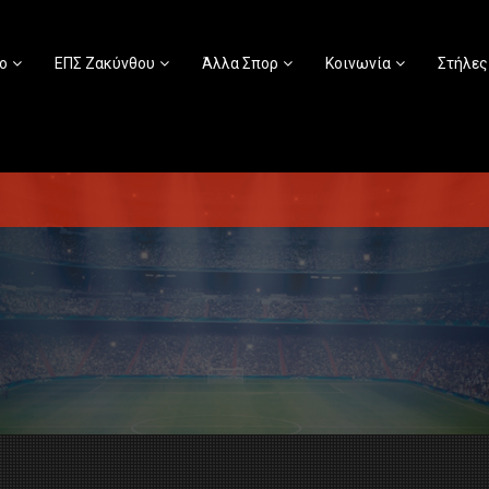
ο
ΕΠΣ Ζακύνθου
Άλλα Σπορ
Κοινωνία
Στήλες