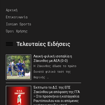
Αρχική
Επικοινωνία
Ionian Sports
Όροι Χρήσης
Τελευταίες Ειδήσεις
Λευκή-φιλική ισοπαλία η
Ζάκυνθος με ΑΕΛ (0-0)
Η Ζάκυνθος έδωσε το πρώτο
δυνατό φιλικό τεστ της
θερινής …
Έκπτωτο το Δ.Σ. της ΕΠΣ
Ζακύνθου με απόφαση της ΓΓΑ
– Στο προσκήνιο η καταγγελία
Ραυτόπουλου και οι επόμενες