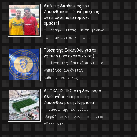
Από τις Ακαδημίες του
Ζακυνθιακού… ξανά μαζί ως
αντίπαλοι με ιστορικές
ομάδες!
Ο Ραφαήλ Πέττας με τη φανέλα
του Πανιωνίου και ο …
Πίεση της Ζακύνθου για το
γήπεδο (νέα ανακοίνωση)
Η πίεση της Ζακύνθου για το
γηπεδικο αυξάνεται
καθημερινά καθώς …
AΠΟΚΛΕΙΣΤΙΚΟ στη Λεωφόρο
Αλεξάνδρας το ματς της
Ζακύνθου με την Κηφισιά!
Η ομάδα της Ζακύνθου
κληρώθηκε να αγωνιστεί εντός
έδρας για …