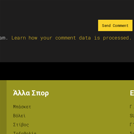
pam.
Learn how your comment data is processed.
Άλλα Σπορ
Ε
Μπάσκετ
Γ
Βόλεϊ
S
Στίβος
Γ
Tοξοβολία
Σ