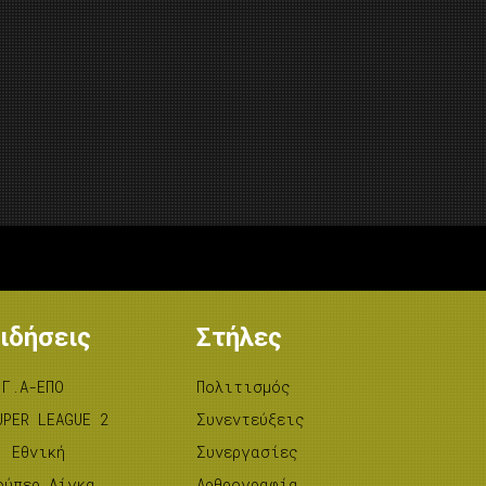
ιδήσεις
Στήλες
.Γ.Α-ΕΠΟ
Πολιτισμός
UPER LEAGUE 2
Συνεντεύξεις
’ Εθνική
Συνεργασίες
ούπερ Λίγκα
Αρθρογραφία