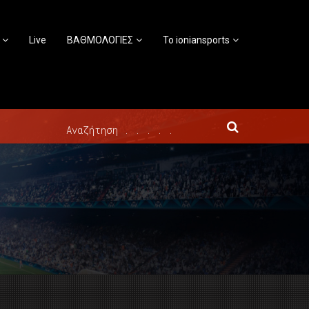
Live
ΒΑΘΜΟΛΟΓΙΕΣ
Το ioniansports