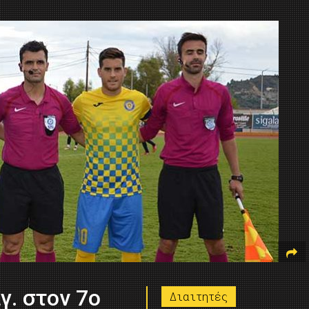
γ. στον 7ο
Διαιτητές