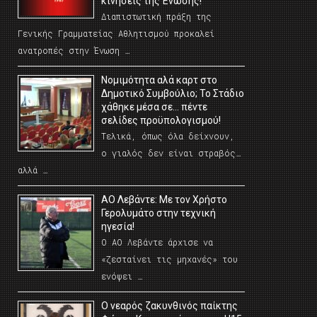
κινήσεις της Ένωσης!
Διαπιστωτική πράξη της
Γενικής Γραμματείας Αθλητισμού προκαλεί
ανατροπές στην Ένωση …
Νομιμότητα αλά καρτ στο
Δημοτικό Συμβούλιο; Το Στάδιο
χάθηκε μέσα σε… πέντε
σελίδες προϋπολογισμού!
Τελικά, όπως όλα δείχνουν,
ο γιαλός δεν είναι στραβός…
αλλά …
ΑΟ Λεβάντε: Με τον Χρήστο
Γερολυμάτο στην τεχνική
ηγεσία!
Ο ΑΟ Λεβάντε άρχισε να
«ζεσταίνει τις μηχανές» του
ενόψει …
O νεαρός ζακυνθινός παίκτης