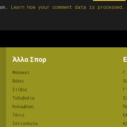
pam.
Learn how your comment data is processed.
Άλλα Σπορ
Ε
Μπάσκετ
Γ
Βόλεϊ
S
Στίβος
Γ
Tοξοβολία
Σ
Κολύμβηση
Π
Τένις
Ε
Ιστιοπλοΐα
Κ