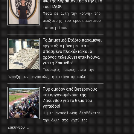
Φώτης Κορακιανίτης στην U15
του ΠΑΟΚ!
Μέσα σε αυτή την «δίνη» της
απαξίωσης του ερασιτεχνικού
ποδοσφαίρου. …
Το Δημοτικό Στάδιο παραμένει
εργοτάξιο μόνο με… κάτι
σπασμένα πλακάκια και ο
χρόνος τελειώνει επικίνδυνα
για τη Ζάκυνθο!
Τέσσερις ημέρες μετά την
έναρξη των εργασιών, η εικόνα προκαλεί …
Πυρ ομαδόν από Βετεράνους
και οργανωμένους της
Ζακύνθου για το θέμα του
γηπέδου!
Η μια ανακοίνωση διαδέχεται
την άλλη στο νησί της
Ζακύνθου …