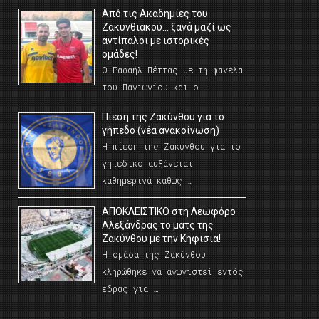
Από τις Ακαδημίες του
Ζακυνθιακού… ξανά μαζί ως
αντίπαλοι με ιστορικές
ομάδες!
Ο Ραφαήλ Πέττας με τη φανέλα
του Πανιωνίου και ο …
Πίεση της Ζακύνθου για το
γήπεδο (νέα ανακοίνωση)
Η πίεση της Ζακύνθου για το
γηπεδικο αυξάνεται
καθημερινά καθώς …
AΠΟΚΛΕΙΣΤΙΚΟ στη Λεωφόρο
Αλεξάνδρας το ματς της
Ζακύνθου με την Κηφισιά!
Η ομάδα της Ζακύνθου
κληρώθηκε να αγωνιστεί εντός
έδρας για …