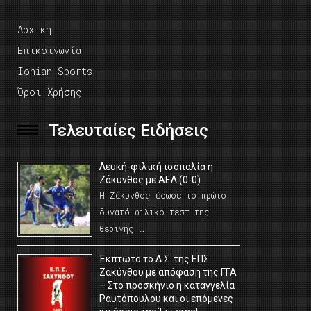
Αρχική
Επικοινωνία
Ionian Sports
Όροι Χρήσης
Τελευταίες Ειδήσεις
Λευκή-φιλική ισοπαλία η
Ζάκυνθος με ΑΕΛ (0-0)
Η Ζάκυνθος έδωσε το πρώτο
δυνατό φιλικό τεστ της
θερινής …
Έκπτωτο το Δ.Σ. της ΕΠΣ
Ζακύνθου με απόφαση της ΓΓΑ
– Στο προσκήνιο η καταγγελία
Ραυτόπουλου και οι επόμενες