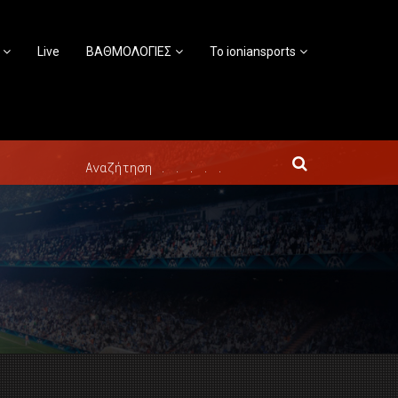
Live
ΒΑΘΜΟΛΟΓΙΕΣ
Το ioniansports