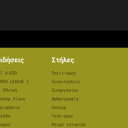
ιδήσεις
Στήλες
.Γ.Α-ΕΠΟ
Πολιτισμός
UPER LEAGUE 2
Συνεντεύξεις
’ Εθνική
Συνεργασίες
ούπερ Λίγκα
Αρθρογραφία
εριφέρεια
Gossip
λλάδα
Γκολ-αρες
όσμος
Ρετρό ιστορίες