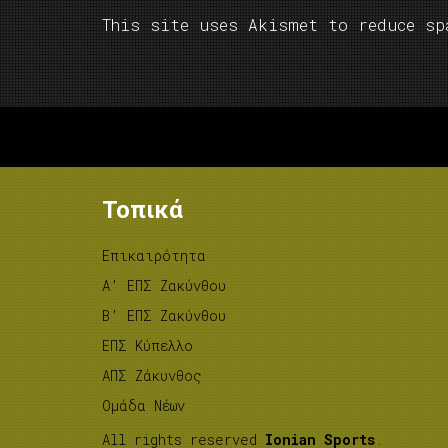
This site uses Akismet to reduce s
Τοπικά
Επικαιρότητα
A’ ΕΠΣ Ζακύνθου
B’ ΕΠΣ Ζακύνθου
ΕΠΣ Κύπελλο
ΑΠΣ Ζάκυνθος
Ομάδα Νέων
All rights reserved
Ionian Sports
.