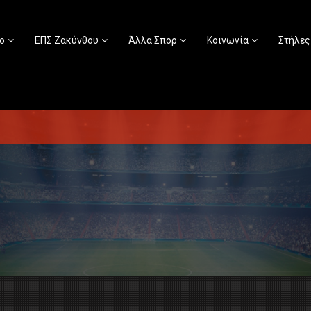
ο
ΕΠΣ Ζακύνθου
Άλλα Σπορ
Κοινωνία
Στήλες