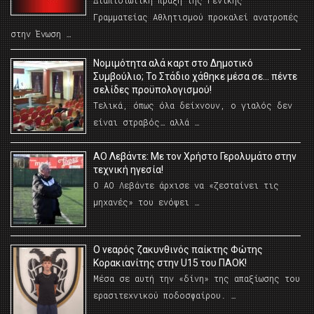
Διαπιστωτική πράξη της Γενικής
Γραμματείας Αθλητισμού προκαλεί ανατροπές
στην Ένωση …
Νομιμότητα αλά καρτ στο Δημοτικό
Συμβούλιο; Το Στάδιο χάθηκε μέσα σε… πέντε
σελίδες προϋπολογισμού!
Τελικά, όπως όλα δείχνουν, ο γιαλός δεν
είναι στραβός… αλλά …
ΑΟ Λεβάντε: Με τον Χρήστο Γερολυμάτο στην
τεχνική ηγεσία!
Ο ΑΟ Λεβάντε άρχισε να «ζεσταίνει τις
μηχανές» του ενόψει …
O νεαρός ζακυνθινός παίκτης Φώτης
Κορακιανίτης στην U15 του ΠΑΟΚ!
Μέσα σε αυτή την «δίνη» της απαξίωσης του
ερασιτεχνικού ποδοσφαίρου. …