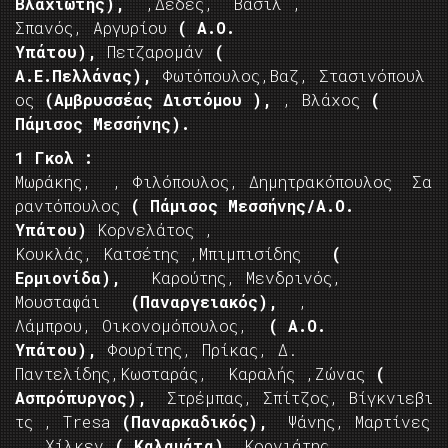
Βλαχιώτης),
,Δέδες, Βασιλ ,
Σπανός, Αργυρίου
( Α.Ο.
Υπάτου),
Πετζαρομάν
(
Α.Ε.Πελλάνας),
Φωτόπουλος,Βαζ, Στασινόπουλ
ος
(Αμβρυσσέας Διστόμου ),
, Βλάχος
(
Πάμισος
Μεσσήνης
).
1 Γκολ :
Μωράκης, , Φιλόπουλος, Δημητρακόπουλος Σα
ραντόπουλος
( Πάμισος
Μεσσήνης/
Α.Ο.
Υπάτου
)
Κορνελάτος ,
Κουκλάς, Κατσέτης ,Μπιμπισίδης
(
Ερμιονίδα),
Καρούτης, Μενδρινός,
Μουσταφάι
(Παναργειακός),
,
Λάμπρου, Οικονομόπουλος,
( Α.Ο.
Υπάτου),
Φουρίτης, Πρίκας, Δ.
Παντελίδης,Κωσταράς, Καραλής ,Ζώνας
(
Ασπρόπυργος),
Στρέμπας, Σπίτζος, Βίγκνιεβι
τς , Tresa
(Παναρκαδικός),
Ψάνης, Μαρτίνες
, Χίλκεν
( Καλαμάτα),
Κορνιάτης,