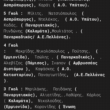
Ασπρόπυργος),
Καράι
( Α.Ο. Υπάτου).
5 Γκολ :
Μίλιτς, Νατσιόπουλος
(
Ασπρόπυργος),
Ντελέκος,
( Α.Ο. Υπάτου),
Καδάς,
( Παναργειακός),
Πινδώνης
(Καλαμάτα),
Μουλιάτος ,
(
Παναρκαδικός/ Α.Ε.Πελλάνας).
4 Γκολ
:
Μακρίδης,Νικολόπουλος
,
Πούτσης,
(
Ερμιονίδα),
Τσώλης ,
( Παναρκαδικός),
,
Αλεβίζος
(Πάμισος),
Ivanov
( Αμβρυσσέας
Διστόμου ),
Καψάσκης
( Α.Ο.
Κατασταρίου),
Παναγιωτίδης
,
(Α.Ε.Πελλάνας
)
.
3 Γκολ :
Μπριλάκης, Παιδάκης
(
Παναργειακός),
Αλιατίδης,,Λαθύρης, Κάρλος
(
Καλαμάτα),
Νικολούδης,
(Ερμιονίδα),
Κορονίδης
( Ένωση