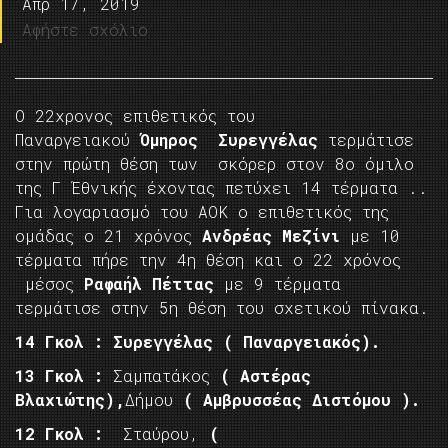
Απρ 17, 2019
Αφήστε σχόλιο
O 22χρονος επιθετικός του
Παναργειακού
Όμηρος Συρεγγέλας
τερμάτισε
στην πρώτη θέση των σκόρερ στον 8ο όμιλο
της Γ Έθνικής έχοντας πετύχει 14 τέρματα ..
Για λογαριασμό του ΑΟΚ ο επιθετικός της
ομάδας ο 21 χρόνος
Ανδρέας Μεζίνι
με 10
τέρματα πήρε την 4η θέση και ο 22 χρόνος
μέσος
Ραφαήλ Πέττας
με 9 τέρματα
τερμάτισε στην 5η θέση του σχετικού πίνακα.
14 Γκολ : Συρεγγέλας ( Παναργειακός).
13 Γκολ :
Σαμπατάκος
( Αστέρας
Βλαχιώτης),
Δήμου
( Αμβρυσσέας Διστόμου ).
12 Γκολ :
Σταύρου,
(