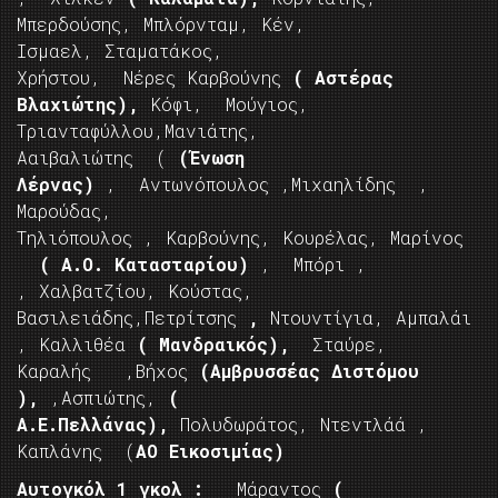
Μπερδούσης, Μπλόρνταμ, Κέν,
Ισμαελ, Σταματάκος,
Χρήστου, Νέρες Καρβούνης
( Αστέρας
Βλαχιώτης),
Κόφι, Μούγιος,
Τριανταφύλλου,Μανιάτης,
Ααιβαλιώτης (
(Ένωση
Λέρνας)
, Αντωνόπουλος ,Μιχαηλίδης ,
Μαρούδας,
Τηλιόπουλος , Καρβούνης, Κουρέλας, Μαρίνος
( Α.Ο. Κατασταρίου)
, Μπόρι ,
, Χαλβατζίου, Κούστας,
Βασιλειάδης,Πετρίτσης
,
Ντουντίγια, Αμπαλάι
, Καλλιθέα
( Μανδραικός),
Σταύρε,
Καραλής ,Βήχος
(Αμβρυσσέας Διστόμου
),
,Ασπιώτης,
(
Α.Ε.Πελλάνας),
Πολυδωράτος, Ντεντλάά ,
Καπλάνης (
ΑΟ Εικοσιμίας)
Αυτογκόλ 1 γκολ :
Μάραντος
(