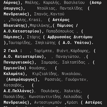
Λέρνας),
Μπέλης, Καραλής, Βασιλείου
(Ασπρ
όπυργος),
Ντούλιας, Παντελίδης
(
Μανδραικός),
Σπανός,Καντού
,
,
Πούφλης,Krasi,
( Αστέρας
Βλαχιώτης),
Μπριλάκης
,( Πάμισος /
Α.Ο.Κατασταρίου),
Παπαδόπουλος ,
(
Πάμισος),
Στάρις
( Αμβρυσσέας Διστόμου
),
Ταυταρίδης, Σπηλιώτης
( Α.Ο. Υπάτου).
2 Γκολ :
, Ταρίμπτε, Βιέντ,Κάρδαρης,
(
Α.Ο. Κατασταρίου),
, Παναγιώτου, ,
(
Παναργειακός),
Σαμαράς, Σαλταπίδας ,
(
Ερμιονίδα)
.Φουάσης,
(
Καλαμάτα),
Κιρζιαλίδης, Νικολάου,
(Ασπρόπυργος),
Ρασσιάς, Γουόρντεν,
Κοτσοβός
,
(
Α.Ε.Πελλάνας)
, Πουλάκης, Χαλκιάς,
Πασαλίδης, Κωνσταντινίδης Λελούδας
(
Μανδραικός),
Αντεσιγκμπόν
,
Κράσι
( Αστέρας