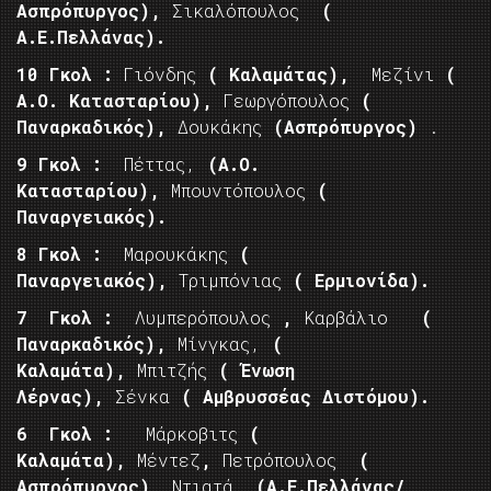
Ασπρόπυργος),
Σικαλόπουλος
(
Α.Ε.Πελλάνας).
10 Γκολ :
Γιόνδης
( Καλαμάτας),
Μεζίνι
(
Α.Ο. Κατασταρίου),
Γεωργόπουλος
(
Παναρκαδικός),
Δουκάκης
(Ασπρόπυργος)
.
9 Γκολ :
Πέττας,
(Α.Ο.
Κατασταρίου),
Μπουντόπουλος
(
Παναργειακός).
8 Γκολ :
Μαρουκάκης
(
Παναργειακός),
Τριμπόνιας
( Ερμιονίδα).
7 Γκολ :
Λυμπερόπουλος
,
Καρβάλιο
(
Παναρκαδικός),
Μίνγκας,
(
Καλαμάτα),
Μπιτζής
( Ένωση
Λέρνας),
Σένκα
( Αμβρυσσέας Διστόμου).
6 Γκολ :
Μάρκοβιτς
(
Καλαμάτα),
Μέντεζ
,
Πετρόπουλος
(
Ασπρόπυργος),
Ντιατά
(Α.Ε.Πελλάνας/