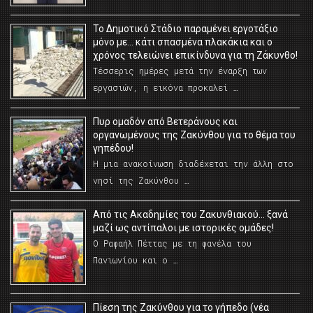
Το Δημοτικό Στάδιο παραμένει εργοτάξιο
μόνο με… κάτι σπασμένα πλακάκια και ο
χρόνος τελειώνει επικίνδυνα για τη Ζάκυνθο!
Τέσσερις ημέρες μετά την έναρξη των
εργασιών, η εικόνα προκαλεί …
Πυρ ομαδόν από Βετεράνους και
οργανωμένους της Ζακύνθου για το θέμα του
γηπέδου!
Η μια ανακοίνωση διαδέχεται την άλλη στο
νησί της Ζακύνθου …
Από τις Ακαδημίες του Ζακυνθιακού… ξανά
μαζί ως αντίπαλοι με ιστορικές ομάδες!
Ο Ραφαήλ Πέττας με τη φανέλα του
Πανιωνίου και ο …
Πίεση της Ζακύνθου για το γήπεδο (νέα