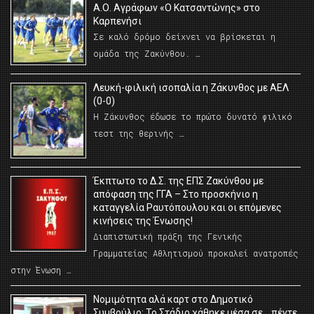
Α.Ο. Αγράφων «Ο Κατσαντώνης» στο
Καρπενήσι
Σε καλό δρόμο δείχνει να βρίσκεται η
ομάδα της Ζακύνθου. …
Λευκή-φιλική ισοπαλία η Ζάκυνθος με ΑΕΛ
(0-0)
Η Ζάκυνθος έδωσε το πρώτο δυνατό φιλικό
τεστ της θερινής …
Έκπτωτο το Δ.Σ. της ΕΠΣ Ζακύνθου με
απόφαση της ΓΓΑ – Στο προσκήνιο η
καταγγελία Ραυτόπουλου και οι επόμενες
κινήσεις της Ένωσης!
Διαπιστωτική πράξη της Γενικής
Γραμματείας Αθλητισμού προκαλεί ανατροπές
στην Ένωση …
Νομιμότητα αλά καρτ στο Δημοτικό
Συμβούλιο; Το Στάδιο χάθηκε μέσα σε… πέντε