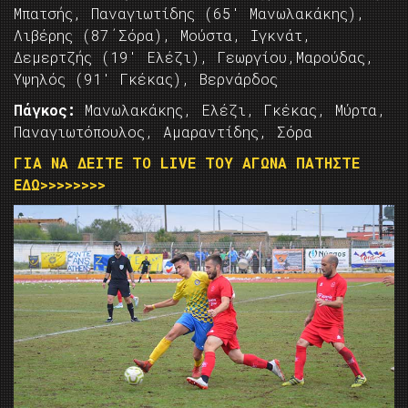
Μπατσής, Παναγιωτίδης (65′ Μανωλακάκης),
Λιβέρης (87΄Σόρα), Μούστα, Ιγκνάτ,
Δεμερτζής (19′ Ελέζι), Γεωργίου,Μαρούδας,
Υψηλός (91′ Γκέκας), Βερνάρδος
Πάγκος:
Μανωλακάκης, Ελέζι, Γκέκας, Μύρτα,
Παναγιωτόπουλος, Αμαραντίδης, Σόρα
ΓΙΑ ΝΑ ΔΕΙΤΕ ΤΟ LIVE ΤΟΥ ΑΓΩΝΑ ΠΑΤΗΣΤΕ
ΕΔΩ>>>>>>>>