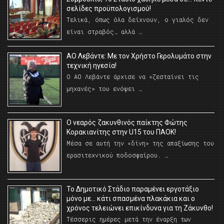
σελίδες προϋπολογισμού!
Τελικά, όπως όλα δείχνουν, ο γιαλός δεν
είναι στραβός… αλλά …
ΑΟ Λεβάντε: Με τον Χρήστο Γερολυμάτο στην
τεχνική ηγεσία!
Ο ΑΟ Λεβάντε άρχισε να «ζεσταίνει τις
μηχανές» του ενόψει …
O νεαρός ζακυνθινός παίκτης Φώτης
Κορακιανίτης στην U15 του ΠΑΟΚ!
Μέσα σε αυτή την «δίνη» της απαξίωσης του
ερασιτεχνικού ποδοσφαίρου. …
Το Δημοτικό Στάδιο παραμένει εργοτάξιο
μόνο με… κάτι σπασμένα πλακάκια και ο
χρόνος τελειώνει επικίνδυνα για τη Ζάκυνθο!
Τέσσερις ημέρες μετά την έναρξη των