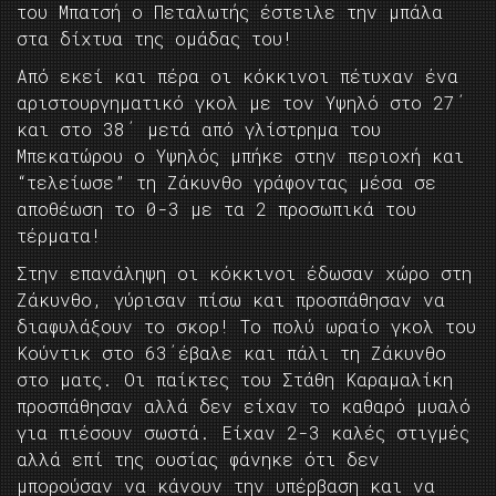
του Μπατσή ο Πεταλωτής έστειλε την μπάλα
στα δίχτυα της ομάδας του!
Από εκεί και πέρα οι κόκκινοι πέτυχαν ένα
αριστουργηματικό γκολ με τον Υψηλό στο 27΄
και στο 38΄ μετά από γλίστρημα του
Μπεκατώρου ο Υψηλός μπήκε στην περιοχή και
“τελείωσε” τη Ζάκυνθο γράφοντας μέσα σε
αποθέωση το 0-3 με τα 2 προσωπικά του
τέρματα!
Στην επανάληψη οι κόκκινοι έδωσαν χώρο στη
Ζάκυνθο, γύρισαν πίσω και προσπάθησαν να
διαφυλάξουν το σκορ! Το πολύ ωραίο γκολ του
Κούντικ στο 63΄έβαλε και πάλι τη Ζάκυνθο
στο ματς. Οι παίκτες του Στάθη Καραμαλίκη
προσπάθησαν αλλά δεν είχαν το καθαρό μυαλό
για πιέσουν σωστά. Είχαν 2-3 καλές στιγμές
αλλά επί της ουσίας φάνηκε ότι δεν
μπορούσαν να κάνουν την υπέρβαση και να