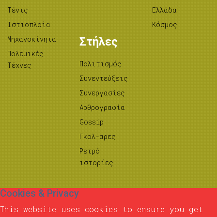
Τένις
Ελλάδα
Ιστιοπλοΐα
Κόσμος
Μηχανοκίνητα
Στήλες
Πολεμικές
Πολιτισμός
Τέχνες
Συνεντεύξεις
Συνεργασίες
Αρθρογραφία
Gossip
Γκολ-αρες
Ρετρό
ιστορίες
Cookies & Privacy
This website uses cookies to ensure you get