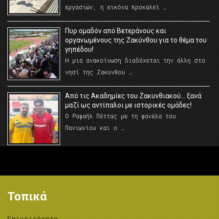
εργασιών, η εικόνα προκαλεί …
Πυρ ομαδόν από Βετεράνους και
οργανωμένους της Ζακύνθου για το θέμα του
γηπέδου!
Η μια ανακοίνωση διαδέχεται την άλλη στο
νησί της Ζακύνθου …
Από τις Ακαδημίες του Ζακυνθιακού… ξανά
μαζί ως αντίπαλοι με ιστορικές ομάδες!
Ο Ραφαήλ Πέττας με τη φανέλα του
Πανιωνίου και ο …
Τοπικά
Επικαιρότητα