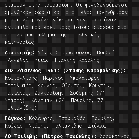
φτάσουν στην ισοφάριση. Οι φιλοξενούμενοι
αμύνθηκαν σωστά και στο τέλος πανηγύρισαν
μια πολύ μεγάλη νίκη απέναντι σε έναν
αντίπαλο που έχει τους ίδιους στόχους στο
φετινό πρωτάθλημα της Γ΄ εθνικής
κατηγορίας
Διαιτητής:
Nίκος Σταυρόπουλος. Βοηθοί:
‘Αγγελος Πήττας, Γιάννης Καράλης
ΑΠΣ Ζάκυνθος 1961: (Στάθης Καραμαλίκης):
Κουτογλίδης, Μαρίνος, Μπεκατώρος,
Πεταλωτής, Κούνια, Οβούσου, Κούντικ,
Πατίλλας, Ζυγκερίδης, Σούρμπης (71′
Ντάσης), Κέντμαν (34′ Πούφλης, 77′
Πολιανίδης)
Πάγκος:
Κολεύρης, Τσουκαλάς, Πούφλης,
Κούζας, Ντάσης, Πολιανίδης, Στύλλα
ΑΟ Τσιλιβή: (Πέτρος Τσούκλης):
Χαρακτινός,