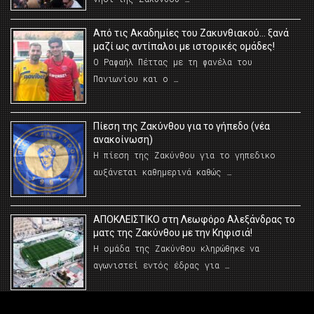
Από τις Ακαδημίες του Ζακυνθιακού… ξανά
μαζί ως αντίπαλοι με ιστορικές ομάδες!
Ο Ραφαήλ Πέττας με τη φανέλα του
Πανιωνίου και ο …
Πίεση της Ζακύνθου για το γήπεδο (νέα
ανακοίνωση)
Η πίεση της Ζακύνθου για το γηπεδικο
αυξάνεται καθημερινά καθώς …
AΠΟΚΛΕΙΣΤΙΚΟ στη Λεωφόρο Αλεξάνδρας το
ματς της Ζακύνθου με την Κηφισιά!
Η ομάδα της Ζακύνθου κληρώθηκε να
αγωνιστεί εντός έδρας για …