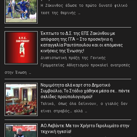
Η Ζάκυνθος έδωσε το πρώτο δυνατό φιλικό
τεστ της θερινής …
Έκπτωτο το Δ.Σ. της ΕΠΣ Ζακύνθου με
απόφαση της ΓΓΑ – Στο προσκήνιο η
καταγγελία Ραυτόπουλου και οι επόμενες
κινήσεις της Ένωσης!
Διαπιστωτική πράξη της Γενικής
Γραμματείας Αθλητισμού προκαλεί ανατροπές
στην Ένωση …
Νομιμότητα αλά καρτ στο Δημοτικό
Συμβούλιο; Το Στάδιο χάθηκε μέσα σε… πέντε
σελίδες προϋπολογισμού!
Τελικά, όπως όλα δείχνουν, ο γιαλός δεν
είναι στραβός… αλλά …
ΑΟ Λεβάντε: Με τον Χρήστο Γερολυμάτο στην
τεχνική ηγεσία!