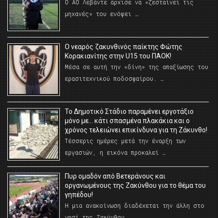
Ο ΑΟ Λεβάντε άρχισε να «ζεσταίνει τις
μηχανές» του ενόψει …
O νεαρός ζακυνθινός παίκτης Φώτης
Κορακιανίτης στην U15 του ΠΑΟΚ!
Μέσα σε αυτή την «δίνη» της απαξίωσης του
ερασιτεχνικού ποδοσφαίρου. …
Το Δημοτικό Στάδιο παραμένει εργοτάξιο
μόνο με… κάτι σπασμένα πλακάκια και ο
χρόνος τελειώνει επικίνδυνα για τη Ζάκυνθο!
Τέσσερις ημέρες μετά την έναρξη των
εργασιών, η εικόνα προκαλεί …
Πυρ ομαδόν από Βετεράνους και
οργανωμένους της Ζακύνθου για το θέμα του
γηπέδου!
Η μια ανακοίνωση διαδέχεται την άλλη στο
νησί της Ζακύνθου …