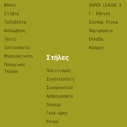
Βόλεϊ
SUPER LEAGUE 2
Στίβος
Γ’ Εθνική
Tοξοβολία
Σούπερ Λίγκα
Κολύμβηση
Περιφέρεια
Τένις
Ελλάδα
Ιστιοπλοΐα
Κόσμος
Μηχανοκίνητα
Στήλες
Πολεμικές
Πολιτισμός
Τέχνες
Συνεντεύξεις
Συνεργασίες
Αρθρογραφία
Gossip
Γκολ-αρες
Ρετρό