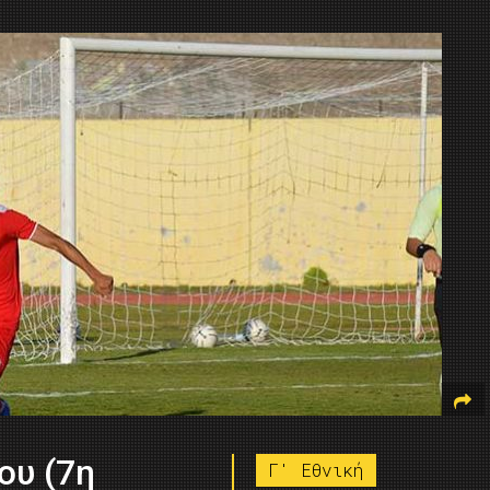
ου (7η
Γ' Εθνική