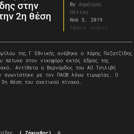
ίδης στην
By
Δημήτρης
Πέττας
την 2η θέση
Νοέ 5, 2019
Αφήστε σχόλιο
μίλου της Γ΄Εθνικής ανέβηκε ο Χάρης Ποζατζίδης
υ πέτυχε στον νικηφόρο εκτός έδρας της
ιακό. Αντίθετα ο Βερνάρδος του ΑΟ Τσιλιβή
ν αγωνίστηκε με τον ΠΑΟΒ λόγω τιμωρίας. Ο
 3η θέση του σχετικού πίνακα.
ερίδης
( Ζάκυνθος),
Φ.