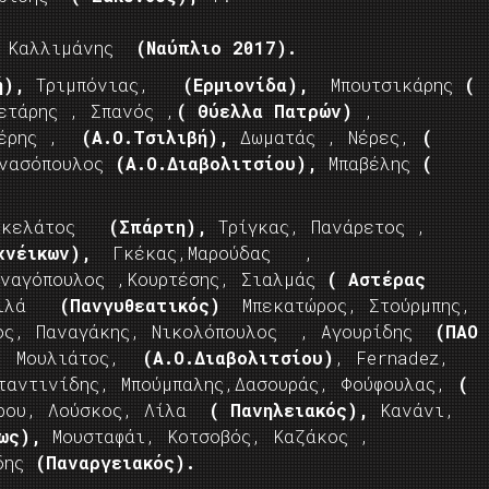
,
Καλλιμάνης
(Ναύπλιο 2017).
ή),
Τριμπόνιας,
(Ερμιονίδα),
Μπουτσικάρης
(
ετάρης , Σπανός ,
( Θύελλα Πατρών)
,
έρης ,
(Α.Ο.Τσιλιβή),
Δωματάς , Νέρες,
(
ανασόπουλος
(Α.Ο.Διαβολιτσίου),
Μπαβέλης
(
Μικελάτος
(Σπάρτη),
Τρίγκας, Πανάρετος ,
χνέικων),
Γκέκας,Μαρούδας ,
αγόπουλος ,Κουρτέσης, Σιαλμάς
( Αστέρας
 Σιλά
(Πανγυθεατικός)
Μπεκατώρος, Στούρμπης,
ος, Παναγάκης, Νικολόπουλος , Αγουρίδης
(ΠΑΟ
,
Μουλιάτος,
(Α.Ο.Διαβολιτσίου)
, Fernadez,
αντινίδης, Μπούμπαλης,Δασουράς, Φούφουλας,
(
ρου, Λούσκος, Λίλα
( Πανηλειακός),
Κανάνι,
ρως),
Μουσταφάι, Κοτσοβός, Καζάκος ,
δης
(Παναργειακός).