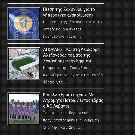
Πίεση της Ζακύνθου για το
γήπεδο (νέα ανακοίνωση)
Η πίεση της Ζακύνθου για το
γηπεδικο αυξάνεται
καθημερινά καθώς …
AΠΟΚΛΕΙΣΤΙΚΟ στη Λεωφόρο
Αλεξάνδρας το ματς της
Ζακύνθου με την Κηφισιά!
Η ομάδα της Ζακύνθου
κληρώθηκε να αγωνιστεί εντός
έδρας για …
Κύπελλο Ερασιτεχνών: Με
Ατρόμητο Πατρών εντός έδρας
ο ΑΟ Λεβάντε
Το πρωί της Παρασκευής
πραγματοποιήθηκε η κλήρωση
της 1ης και 2ης …