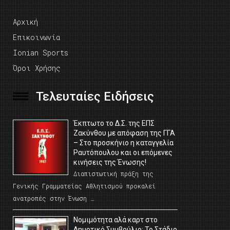
Αρχική
Επικοινωνία
Ionian Sports
Όροι Χρήσης
Τελευταίες Ειδήσεις
Έκπτωτο το Δ.Σ. της ΕΠΣ
Ζακύνθου με απόφαση της ΓΓΑ
– Στο προσκήνιο η καταγγελία
Ραυτόπουλου και οι επόμενες
κινήσεις της Ένωσης!
Διαπιστωτική πράξη της
Γενικής Γραμματείας Αθλητισμού προκαλεί
ανατροπές στην Ένωση …
Νομιμότητα αλά καρτ στο
Δημοτικό Συμβούλιο; Το Στάδιο