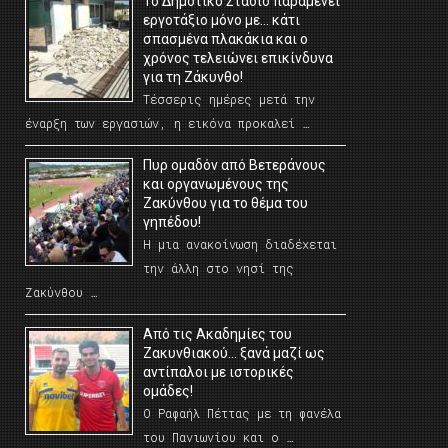
Το Δημοτικό Στάδιο παραμένει
εργοτάξιο μόνο με… κάτι
σπασμένα πλακάκια και ο
χρόνος τελειώνει επικίνδυνα
για τη Ζάκυνθο!
Τέσσερις ημέρες μετά την
έναρξη των εργασιών, η εικόνα προκαλεί …
Πυρ ομαδόν από Βετεράνους
και οργανωμένους της
Ζακύνθου για το θέμα του
γηπέδου!
Η μια ανακοίνωση διαδέχεται
την άλλη στο νησί της
Ζακύνθου …
Από τις Ακαδημίες του
Ζακυνθιακού… ξανά μαζί ως
αντίπαλοι με ιστορικές
ομάδες!
Ο Ραφαήλ Πέττας με τη φανέλα
του Πανιωνίου και ο …