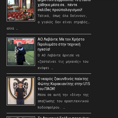
χάθηκε μέσα σε… πέντε
σελίδες προϋπολογισμού!
Τελικά, όπως όλα δείχνουν,
ο γιαλός δεν είναι στραβός…
αλλά …
ΑΟ Λεβάντε: Με τον Χρήστο
Γερολυμάτο στην τεχνική
ηγεσία!
Ο ΑΟ Λεβάντε άρχισε να
«ζεσταίνει τις μηχανές» του
ενόψει …
O νεαρός ζακυνθινός παίκτης
Φώτης Κορακιανίτης στην U15
του ΠΑΟΚ!
Μέσα σε αυτή την «δίνη» της
απαξίωσης του ερασιτεχνικού
ποδοσφαίρου. …