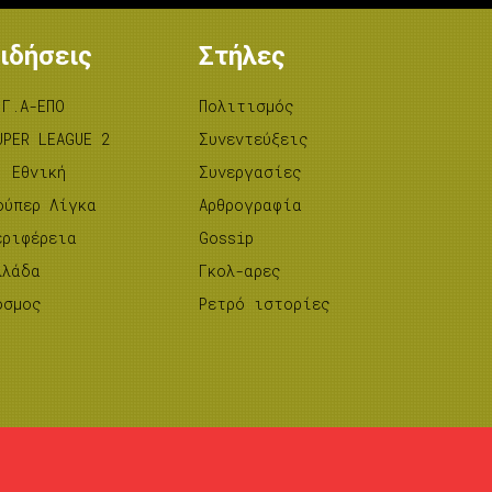
ιδήσεις
Στήλες
.Γ.Α-ΕΠΟ
Πολιτισμός
UPER LEAGUE 2
Συνεντεύξεις
’ Εθνική
Συνεργασίες
ούπερ Λίγκα
Αρθρογραφία
εριφέρεια
Gossip
λλάδα
Γκολ-αρες
όσμος
Ρετρό ιστορίες