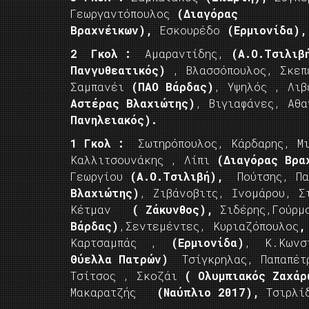
Γεωργαντόπουλος
(Διαγόρας
Βραχνέικων),
Εσκουρέδο
(Ερμιονίδα)
2 Γκολ :
Αμαραντίδης,
(Α.Ο.Τσιλιβ
Πανγυθεατικός)
, Βλασσόπουλος, Σκεπ
Σαμπανέι
(ΠΑΟ Βάρδας)
, Υψηλός , Λιβ
Αστέρας Βλαχιώτης)
, Βιγιαφάνες, Αθ
Πανηλειακός).
1 Γκολ :
Σωτηρόπουλος, Κάρδαρης, 
Καλλιτσουνάκης , Λίπι
(Διαγόρας Βρα
Γεωργίου
(Α.Ο.Τσιλιβή),
Πούτσης, Παν
Βλαχιώτης)
, Ζιβάνοβιτς, Ινομάρου,
Κέτμαν
( Ζάκυνθος),
Σιδέρης,Γούρμ
Βάρδας)
,Σεντεμέντες, Κυριαζόπουλος
Καρτσαμπάς ,
(Ερμιονίδα)
, Κ.Κωνστ
Θύελλα Πατρών)
Τσίγκρηλας, Παπαπέτ
Τσίτσος , Σκοζάι
( Ολυμπιακός Ζαχά
Μακαρατζής
(Ναύπλιο 2017),
Τσιρλί