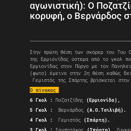
αγωνιστική): O Ποζατζ
κορυφή, ο Βερνάρδος σ
Στην πρώτη θέση των σκόρερ του 7ου Ο
της Ερμιονίδας ύστερα από το γκολ πο
Ερμιονίδας στον Πύργο με τον Πανηλε
(φωτο) έμεινε στην 2η θέση καθώς δε
Γεμιστός της Σπάρτης βρίσκεται στην
Ο πίνακας
6 Γκολ :
Ποζατζίδης
(Ερμιονίδα),
5 Γκολ :
Βερνάρδος
(Α.Ο.Τσιλιβή).
4 Γκολ :
Γεμιστός
(Σπάρτη).
3 Γκολ :
Σαμπατάκος
(Σπάρτη),
Ζυγκ