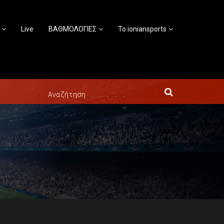
Live
ΒΑΘΜΟΛΟΓΙΕΣ
Το ioniansports