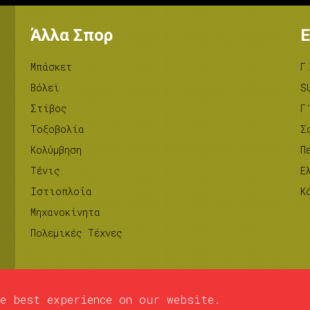
Άλλα Σπορ
Ε
Μπάσκετ
Γ
Βόλεϊ
S
Στίβος
Γ
Tοξοβολία
Σ
Κολύμβηση
Π
Τένις
Ε
Ιστιοπλοΐα
Κ
Μηχανοκίνητα
Πολεμικές Τέχνες
e best experience on our website.