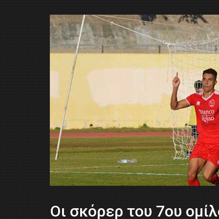
Οι σκόρερ του 7ου ομίλ