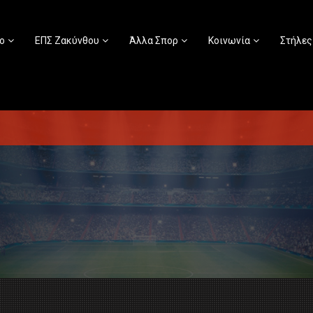
ο
ΕΠΣ Ζακύνθου
Άλλα Σπορ
Κοινωνία
Στήλες