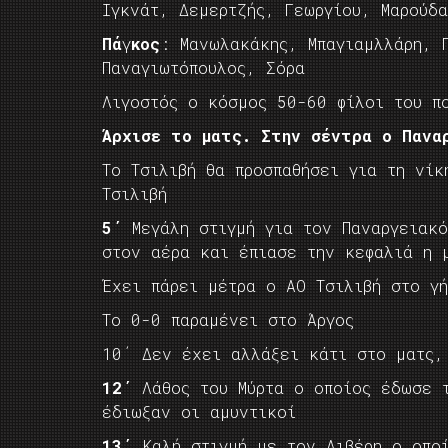
Ιγκνάτ, Δεμερτζής, Γεωργίου, Μαρούδα
Πά
γ
κος
: Mανωλακάκης, Μπαγιαμλλάρη, 
Παναγιωτόπουλος, Σόρα
Λιγοστός ο κόσμος 50-60 φίλοι του π
Άρχισε το ματς. Στην σέντρα ο Πανα
Το Τσιλιβή θα προσπαθήσει για τη νί
Τσιλιβή
5΄
Μεγάλη στιγμή για τον Παναργειακ
στον αέρα και έπιασε την κεφαλιά η 
Έχει πάρει μέτρα ο ΑΟ Τσιλιβή στο γ
Το 0-0 παραμένει στο Άργος
10΄ Δεν έχει αλλάξει κάτι στο ματς,
12΄
Λάθος του Μύρτα ο οποίος έδωσε τ
έδιωξαν οι αμυντικοί
13΄
Καλή στιγμή με τον Λιβέρη ο οποί