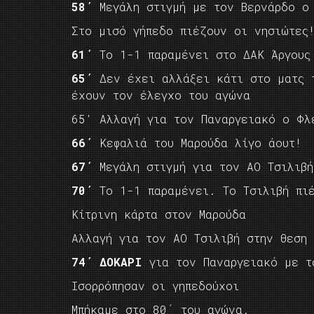
58΄
Μεγάλη στιγμή με τον Βερνάρδο ο
Στο μισό γήπεδο πιέζουν οι νησιώτες
61΄
Το 1-1 παραμένει στο ΔΑΚ Άργους
65΄
Δεν έχει αλλάξει κάτι στο ματς 
έχουν τον έλεγχο του αγώνα
65′ Aλλαγή για τον Παναργειακό ο Φλ
66΄
Κεφαλιά του Μαρούδα λίγο άουτ!
67΄
Μεγάλη στιγμή για τον ΑΟ Τσιλιβ
70΄
Το 1-1 παραμένει. Το Τσιλιβή πι
Κίτρινη κάρτα στον Μαρούδα
Αλλαγή για τον ΑΟ Τσιλιβή στην θεση
74΄ ΔΟΚΑΡΙ
για τον Παναργειακό με τ
Ισορρόπησαν οι γηπεδούχοι
Μπήκαμε στο 80΄ του αγώνα.