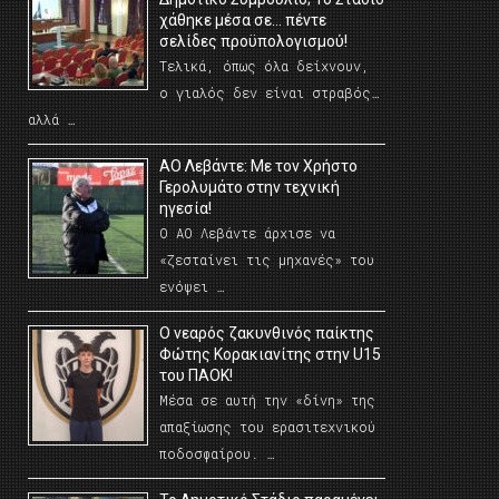
χάθηκε μέσα σε… πέντε
σελίδες προϋπολογισμού!
Τελικά, όπως όλα δείχνουν,
ο γιαλός δεν είναι στραβός…
αλλά …
ΑΟ Λεβάντε: Με τον Χρήστο
Γερολυμάτο στην τεχνική
ηγεσία!
Ο ΑΟ Λεβάντε άρχισε να
«ζεσταίνει τις μηχανές» του
ενόψει …
O νεαρός ζακυνθινός παίκτης
Φώτης Κορακιανίτης στην U15
του ΠΑΟΚ!
Μέσα σε αυτή την «δίνη» της
απαξίωσης του ερασιτεχνικού
ποδοσφαίρου. …