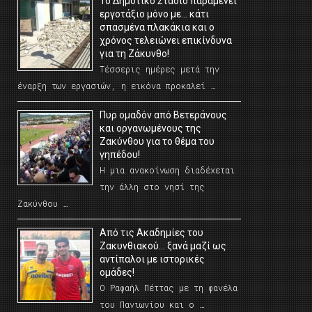
Το Δημοτικό Στάδιο παραμένει
εργοτάξιο μόνο με… κάτι
σπασμένα πλακάκια και ο
χρόνος τελειώνει επικίνδυνα
για τη Ζάκυνθο!
Τέσσερις ημέρες μετά την
έναρξη των εργασιών, η εικόνα προκαλεί …
Πυρ ομαδόν από Βετεράνους
και οργανωμένους της
Ζακύνθου για το θέμα του
γηπέδου!
Η μια ανακοίνωση διαδέχεται
την άλλη στο νησί της
Ζακύνθου …
Από τις Ακαδημίες του
Ζακυνθιακού… ξανά μαζί ως
αντίπαλοι με ιστορικές
ομάδες!
Ο Ραφαήλ Πέττας με τη φανέλα
του Πανιωνίου και ο …