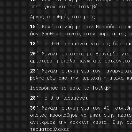
μπει γκολ για το Τσιλιβή
Αργός ο ρυθμός στο ματς
15΄
Καλή στιγμή με τον Μαρούδα ο οπο
δεν βρέθηκε κανείς στην πορεία της μ
18΄
Το 0-0 παραμένει για τις δύο ομ
20΄
Μεγάλη ευκαιρία με Βερνάρδο για
αριστερά η μπάλα πάνω από οριζόντιο
23΄
Μεγάλη στιγμή για τον Παναργεια
βολής έξω από την περιοχή η μπάλα π
Ισορρόπησε το ματς το Τσιλιβή
28΄
Το 0-0 παραμένει
30΄
Μεγάλη στιγμή για τον ΑΟ Τσιλιβη
οποίος προσπάθησε να μπει στην περι
αντίκρυσε την κόκκινη κάρτα. Στην σ
τερματοφύλακας!