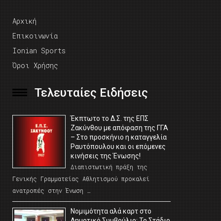
Αρχική
Επικοινωνία
Ionian Sports
Όροι Χρήσης
Τελευταίες Ειδήσεις
Έκπτωτο το Δ.Σ. της ΕΠΣ
Ζακύνθου με απόφαση της ΓΓΑ
– Στο προσκήνιο η καταγγελία
Ραυτόπουλου και οι επόμενες
κινήσεις της Ένωσης!
Διαπιστωτική πράξη της
Γενικής Γραμματείας Αθλητισμού προκαλεί
ανατροπές στην Ένωση …
Νομιμότητα αλά καρτ στο
Δημοτικό Συμβούλιο; Το Στάδιο