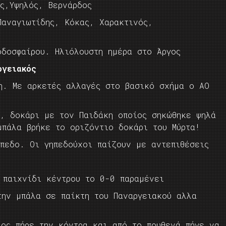
ς,Υψηλός, Βερνάρδος
Παναγιωτίδης, Κόκας, Χαρακτινός,
οδοσφαίρου. Ηλιόλουστη ημέρα στο Άργος
ργειακός
κη. Με αρκετές αλλαγές στο βασικό σχήμα ο ΑΟ
ό, δοκάρι με τον Παιδάκη οποίος σηκώθηκε ψηλά
μπάλα βρήκε το οριζόντιο δοκάρι του Μύρτα!
ήπεδο. Οι γηπεδούχοι παίζουν με αντεπιθέσεις
 παιχνίδι κέντρου το 0-0 παραμένει
ην μπάλα σε παίκτη του Παναργειακού αλλα
ος πήρε την κόντρα και από το πουθενά πήγε να