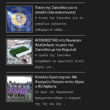
Πίεση της Ζακύνθου για το
γήπεδο (νέα ανακοίνωση)
Η πίεση της Ζακύνθου για το
γηπεδικο αυξάνεται
καθημερινά καθώς …
AΠΟΚΛΕΙΣΤΙΚΟ στη Λεωφόρο
Αλεξάνδρας το ματς της
Ζακύνθου με την Κηφισιά!
Η ομάδα της Ζακύνθου
κληρώθηκε να αγωνιστεί εντός
έδρας για …
Κύπελλο Ερασιτεχνών: Με
Ατρόμητο Πατρών εντός έδρας
ο ΑΟ Λεβάντε
Το πρωί της Παρασκευής
πραγματοποιήθηκε η κλήρωση
της 1ης και 2ης …