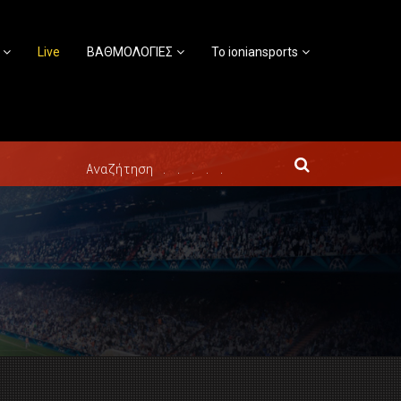
Live
ΒΑΘΜΟΛΟΓΙΕΣ
Το ioniansports