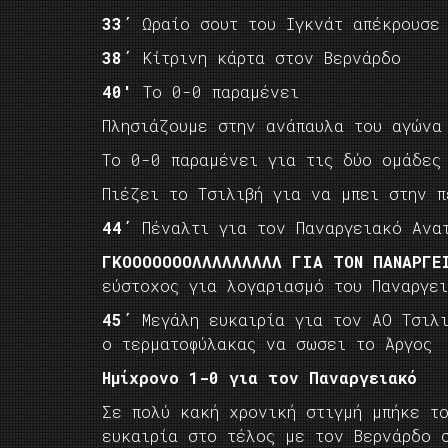
33΄
Ωραίο σουτ του Ιγκνάτ απέκρουσε
38΄
Κίτρινη κάρτα στον Βερνάρδο
40′
Το 0-0 παραμένει
Πλησιάζουμε στην ανάπαυλα του αγώνα
Το 0-0 παραμένει για τις δύο ομάδες
Πιέζει το Τσιλιβή για να μπει στην π
44΄
Πέναλτι για τον Παναργειακό Ανατ
ΓΚΟΟΟΟΟΟΟΛΛΛΛΛΛΛΛΛ ΓΙΑ ΤΟΝ ΠΑΝΑΡΓ
εύστοχος για λογαριασμό του Παναργε
45΄
Μεγάλη ευκαιρία για τον ΑΟ Τσιλι
ο τερματοφύλακας να σωσει το Άργος
Ημίχρονο 1-0 για τον Παναργειακό
Σε πολύ κακή χρονική στιγμή μπήκε τ
ευκαιρία στο τέλος με τον Βερνάρδο 