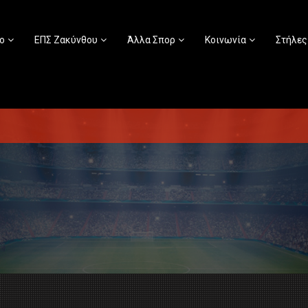
ο
ΕΠΣ Ζακύνθου
Άλλα Σπορ
Κοινωνία
Στήλες