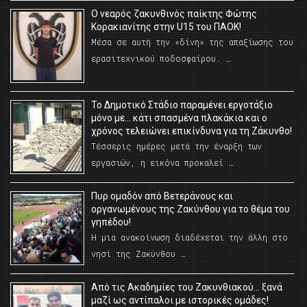
O νεαρός ζακυνθινός παίκτης Φώτης
Κορακιανίτης στην U15 του ΠΑΟΚ!
Μέσα σε αυτή την «δίνη» της απαξίωσης του
ερασιτεχνικού ποδοσφαίρου. …
Το Δημοτικό Στάδιο παραμένει εργοτάξιο
μόνο με… κάτι σπασμένα πλακάκια και ο
χρόνος τελειώνει επικίνδυνα για τη Ζάκυνθο!
Τέσσερις ημέρες μετά την έναρξη των
εργασιών, η εικόνα προκαλεί …
Πυρ ομαδόν από Βετεράνους και
οργανωμένους της Ζακύνθου για το θέμα του
γηπέδου!
Η μια ανακοίνωση διαδέχεται την άλλη στο
νησί της Ζακύνθου …
Από τις Ακαδημίες του Ζακυνθιακού… ξανά
μαζί ως αντίπαλοι με ιστορικές ομάδες!