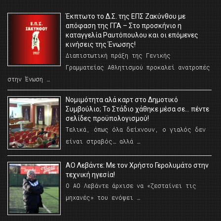
Έκπτωτο το Δ.Σ. της ΕΠΣ Ζακύνθου με
απόφαση της ΓΓΑ – Στο προσκήνιο η
καταγγελία Ραυτόπουλου και οι επόμενες
κινήσεις της Ένωσης!
Διαπιστωτική πράξη της Γενικής
Γραμματείας Αθλητισμού προκαλεί ανατροπές
στην Ένωση …
Νομιμότητα αλά καρτ στο Δημοτικό
Συμβούλιο; Το Στάδιο χάθηκε μέσα σε… πέντε
σελίδες προϋπολογισμού!
Τελικά, όπως όλα δείχνουν, ο γιαλός δεν
είναι στραβός… αλλά …
ΑΟ Λεβάντε: Με τον Χρήστο Γερολυμάτο στην
τεχνική ηγεσία!
Ο ΑΟ Λεβάντε άρχισε να «ζεσταίνει τις
μηχανές» του ενόψει …