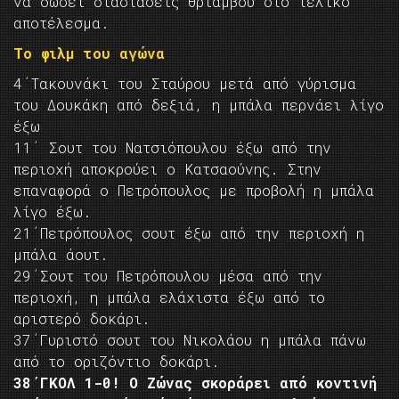
να δώσει διαστάσεις θριάμβου στο τελικό
αποτέλεσμα.
Το φιλμ του αγώνα
4΄Τακουνάκι του Σταύρου μετά από γύρισμα
του Δουκάκη από δεξιά, η μπάλα περνάει λίγο
έξω
11΄ Σουτ του Νατσιόπουλου έξω από την
περιοχή αποκρούει ο Κατσαούνης. Στην
επαναφορά ο Πετρόπουλος με προβολή η μπάλα
λίγο έξω.
21΄Πετρόπουλος σουτ έξω από την περιοχή η
μπάλα άουτ.
29΄Σουτ του Πετρόπουλου μέσα από την
περιοχή, η μπάλα ελάχιστα έξω από το
αριστερό δοκάρι.
37΄Γυριστό σουτ του Νικολάου η μπάλα πάνω
από το οριζόντιο δοκάρι.
38΄ΓΚΟΛ 1-0! Ο Ζώνας σκοράρει από κοντινή