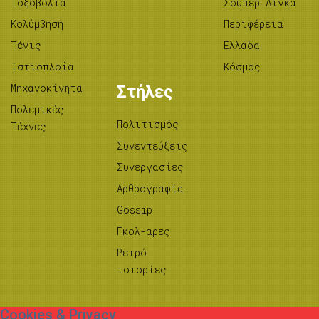
Tοξοβολία
Σούπερ Λίγκα
Κολύμβηση
Περιφέρεια
Τένις
Ελλάδα
Ιστιοπλοΐα
Κόσμος
Μηχανοκίνητα
Στήλες
Πολεμικές
Πολιτισμός
Τέχνες
Συνεντεύξεις
Συνεργασίες
Αρθρογραφία
Gossip
Γκολ-αρες
Ρετρό
ιστορίες
Cookies & Privacy