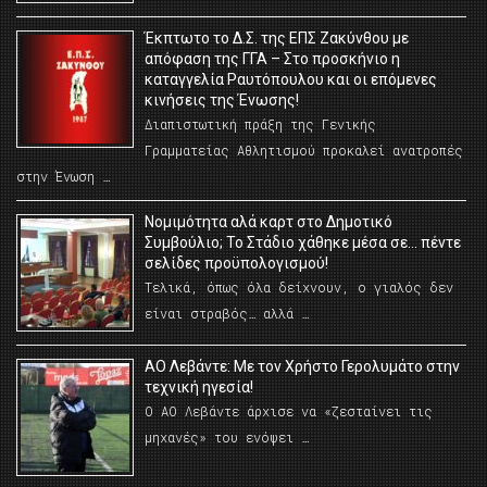
Έκπτωτο το Δ.Σ. της ΕΠΣ Ζακύνθου με
απόφαση της ΓΓΑ – Στο προσκήνιο η
καταγγελία Ραυτόπουλου και οι επόμενες
κινήσεις της Ένωσης!
Διαπιστωτική πράξη της Γενικής
Γραμματείας Αθλητισμού προκαλεί ανατροπές
στην Ένωση …
Νομιμότητα αλά καρτ στο Δημοτικό
Συμβούλιο; Το Στάδιο χάθηκε μέσα σε… πέντε
σελίδες προϋπολογισμού!
Τελικά, όπως όλα δείχνουν, ο γιαλός δεν
είναι στραβός… αλλά …
ΑΟ Λεβάντε: Με τον Χρήστο Γερολυμάτο στην
τεχνική ηγεσία!
Ο ΑΟ Λεβάντε άρχισε να «ζεσταίνει τις
μηχανές» του ενόψει …