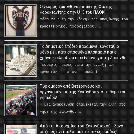
O νεαρός ζακυνθινός παίκτης Φώτης
Κορακιανίτης στην U15 του ΠΑΟΚ!
Μέσα σε αυτή την «δίνη» της απαξίωσης του
ερασιτεχνικού ποδοσφαίρου. …
Το Δημοτικό Στάδιο παραμένει εργοτάξιο
μόνο με… κάτι σπασμένα πλακάκια και ο
χρόνος τελειώνει επικίνδυνα για τη Ζάκυνθο!
Τέσσερις ημέρες μετά την έναρξη των
εργασιών, η εικόνα προκαλεί …
Πυρ ομαδόν από Βετεράνους και
οργανωμένους της Ζακύνθου για το θέμα του
γηπέδου!
Η μια ανακοίνωση διαδέχεται την άλλη στο
νησί της Ζακύνθου …
Από τις Ακαδημίες του Ζακυνθιακού… ξανά
μαζί ως αντίπαλοι με ιστορικές ομάδες!