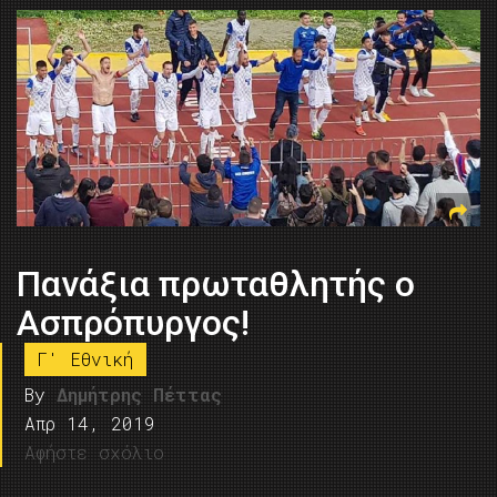
Πανάξια πρωταθλητής ο
Ασπρόπυργος!
Γ' Εθνική
By
Δημήτρης Πέττας
Απρ 14, 2019
Αφήστε σχόλιο