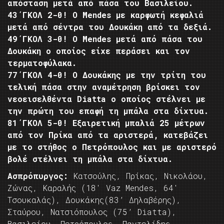
απόσταση μετά από πάσα του Βασιλείου.
43΄ΓΚΟΛ 2-0! O Mendes με καρφωτή κεφαλιά
μετά από σέντρα του Δουκάκη από τα δεξιά.
49΄ΓΚΟΛ 3-0! O Mendes μετά από πάσα του
Δουκάκη ο οποίος είχε περάσει και τον
τερματοφύλακα.
77΄ΓΚΟΛ 4-0! Ο Δουκάκης με την τρίτη του
τελική πάσα στην αναμέτρηση βρίσκει τον
νεοεισελθέντα Diatta ο οποίος στέλνει με
την πρώτη του επαφή τη μπάλα στα δίχτυα.
81΄ΓΚΟΛ 5-0! Εξαιρετική μπαλιά 25 μέτρων
από τον Πρίκα από τα αριστερά, κατεβάζει
με το στήθος ο Πετρόπουλος και με αριστερό
βολέ στέλνει τη μπάλα στα δίχτυα.
Ασπρόπυργος:
Κατσούλης, Πρίκας, Νικολάου,
Ζώνας, Καραλής (18′ Vaz Mendes, 64′
Τσουκαλάς), Δουκάκης(83’ Δηλαβέρης),
Σταύρου, Νατσιόπουλος (75’ Diatta),
Βασιλείου, Πετρόπουλος, Παντελίδης.