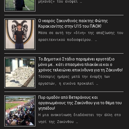
μηχανές» του ενόψει …
O νεαρός ζακυνθινός παίκτης Φώτης
Κορακιανίτης στην U15 του ΠΑΟΚ!
Μέσα σε αυτή την «δίνη» της απαξίωσης του
ερασιτεχνικού ποδοσφαίρου. …
Το Δημοτικό Στάδιο παραμένει εργοτάξιο
μόνο με… κάτι σπασμένα πλακάκια και ο
χρόνος τελειώνει επικίνδυνα για τη Ζάκυνθο!
Τέσσερις ημέρες μετά την έναρξη των
εργασιών, η εικόνα προκαλεί …
Πυρ ομαδόν από Βετεράνους και
οργανωμένους της Ζακύνθου για το θέμα του
γηπέδου!
Η μια ανακοίνωση διαδέχεται την άλλη στο
νησί της Ζακύνθου …