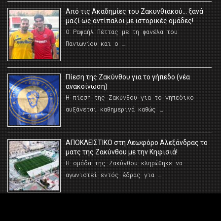
Από τις Ακαδημίες του Ζακυνθιακού… ξανά
μαζί ως αντίπαλοι με ιστορικές ομάδες!
Ο Ραφαήλ Πέττας με τη φανέλα του
Πανιωνίου και ο …
Πίεση της Ζακύνθου για το γήπεδο (νέα
ανακοίνωση)
Η πίεση της Ζακύνθου για το γηπεδικο
αυξάνεται καθημερινά καθώς …
AΠΟΚΛΕΙΣΤΙΚΟ στη Λεωφόρο Αλεξάνδρας το
ματς της Ζακύνθου με την Κηφισιά!
Η ομάδα της Ζακύνθου κληρώθηκε να
αγωνιστεί εντός έδρας για …