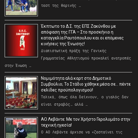
τεστ της θερινής …
Έκπτωτο το Δ.Σ. της ΕΠΣ Ζακύνθου με
απόφαση της ΓΓΑ – Στο προσκήνιο η
καταγγελία Ραυτόπουλου και οι επόμενες
κινήσεις της Ένωσης!
Διαπιστωτική πράξη της Γενικής
Γραμματείας Αθλητισμού προκαλεί ανατροπές
στην Ένωση …
Νομιμότητα αλά καρτ στο Δημοτικό
Συμβούλιο; Το Στάδιο χάθηκε μέσα σε… πέντε
σελίδες προϋπολογισμού!
Τελικά, όπως όλα δείχνουν, ο γιαλός δεν
είναι στραβός… αλλά …
ΑΟ Λεβάντε: Με τον Χρήστο Γερολυμάτο στην
τεχνική ηγεσία!
Ο ΑΟ Λεβάντε άρχισε να «ζεσταίνει τις