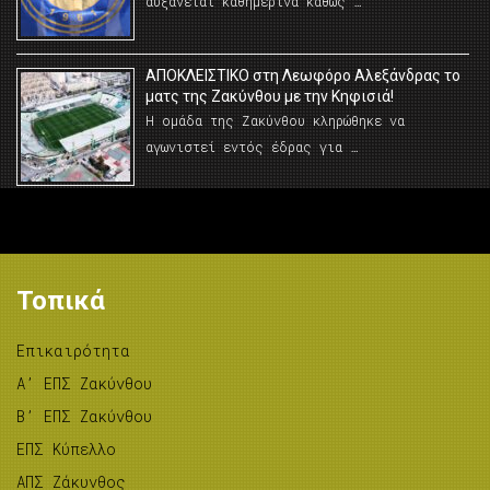
αυξάνεται καθημερινά καθώς …
AΠΟΚΛΕΙΣΤΙΚΟ στη Λεωφόρο Αλεξάνδρας το
ματς της Ζακύνθου με την Κηφισιά!
Η ομάδα της Ζακύνθου κληρώθηκε να
αγωνιστεί εντός έδρας για …
Τοπικά
Επικαιρότητα
A’ ΕΠΣ Ζακύνθου
B’ ΕΠΣ Ζακύνθου
ΕΠΣ Κύπελλο
ΑΠΣ Ζάκυνθος