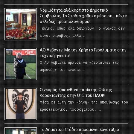
Νομιμότητα αλά καρτ στο Δημοτικό
Συμβούλιο; Το Στάδιο χάθηκε μέσα σε… πέντε
σελίδες προϋπολογισμού!
Τελικά, όπως όλα δείχνουν, ο γιαλός δεν
είναι στραβός… αλλά …
ΑΟ Λεβάντε: Με τον Χρήστο Γερολυμάτο στην
τεχνική ηγεσία!
Ο ΑΟ Λεβάντε άρχισε να «ζεσταίνει τις
μηχανές» του ενόψει …
O νεαρός ζακυνθινός παίκτης Φώτης
Κορακιανίτης στην U15 του ΠΑΟΚ!
Μέσα σε αυτή την «δίνη» της απαξίωσης του
ερασιτεχνικού ποδοσφαίρου. …
Το Δημοτικό Στάδιο παραμένει εργοτάξιο