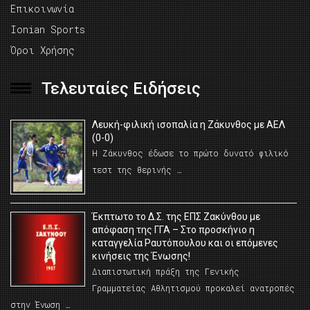
Επικοινωνία
Ionian Sports
Όροι Χρήσης
Τελευταίες Ειδήσεις
Λευκή-φιλική ισοπαλία η Ζάκυνθος με ΑΕΛ
(0-0)
Η Ζάκυνθος έδωσε το πρώτο δυνατό φιλικό
τεστ της θερινής …
Έκπτωτο το Δ.Σ. της ΕΠΣ Ζακύνθου με
απόφαση της ΓΓΑ – Στο προσκήνιο η
καταγγελία Ραυτόπουλου και οι επόμενες
κινήσεις της Ένωσης!
Διαπιστωτική πράξη της Γενικής
Γραμματείας Αθλητισμού προκαλεί ανατροπές
στην Ένωση …