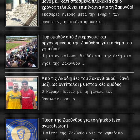
μόνο με… κάτι σπασμένα πλακάκια και ο
χρόνος τελειώνει επικίνδυνα για τη Ζάκυνθο!
Τέσσερις ημέρες μετά την έναρξη των
εργασιών, η εικόνα προκαλεί …
Πυρ ομαδόν από Βετεράνους και
οργανωμένους της Ζακύνθου για το θέμα του
γηπέδου!
Η μια ανακοίνωση διαδέχεται την άλλη στο
νησί της Ζακύνθου …
Από τις Ακαδημίες του Ζακυνθιακού… ξανά
μαζί ως αντίπαλοι με ιστορικές ομάδες!
Ο Ραφαήλ Πέττας με τη φανέλα του
Πανιωνίου και ο …
Πίεση της Ζακύνθου για το γήπεδο (νέα
ανακοίνωση)
Η πίεση της Ζακύνθου για το γηπεδικο