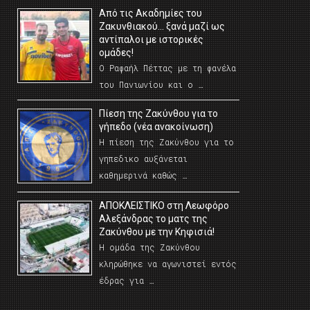
Από τις Ακαδημίες του
Ζακυνθιακού… ξανά μαζί ως
αντίπαλοι με ιστορικές
ομάδες!
Ο Ραφαήλ Πέττας με τη φανέλα
του Πανιωνίου και ο …
Πίεση της Ζακύνθου για το
γήπεδο (νέα ανακοίνωση)
Η πίεση της Ζακύνθου για το
γηπεδικο αυξάνεται
καθημερινά καθώς …
AΠΟΚΛΕΙΣΤΙΚΟ στη Λεωφόρο
Αλεξάνδρας το ματς της
Ζακύνθου με την Κηφισιά!
Η ομάδα της Ζακύνθου
κληρώθηκε να αγωνιστεί εντός
έδρας για …