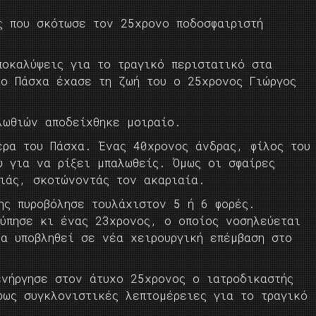
ς που σκότωσε τον 25χρονο ποδοσφαιριστή
ποκαλύψεις για το τραγικό περιστατικό στα
το Πάσχα έχασε τη ζωή του ο 25χρονος Γιώργος
λωθιών αποδείχθηκε μοιραίο.
έρα του Πάσχα. Ένας 40χρονος άνδρας, φίλος του
υ για να ρίξει μπαλωθείς. Όμως οι σφαίρες
νιάς, σκοτώνοντάς τον ακαριαία.
ης πυροβόλησε τουλάχιστον 5 ή 6 φορές.
τύπησε κι ένας 23χρονος, ο οποίος νοσηλεύεται
να υποβληθεί σε νέα χειρουργική επέμβαση στο
ενήργησε στον άτυχο 25χρονος ο ιατροδικαστής
φως συγκλονιστικές λεπτομέρειες για το τραγικό