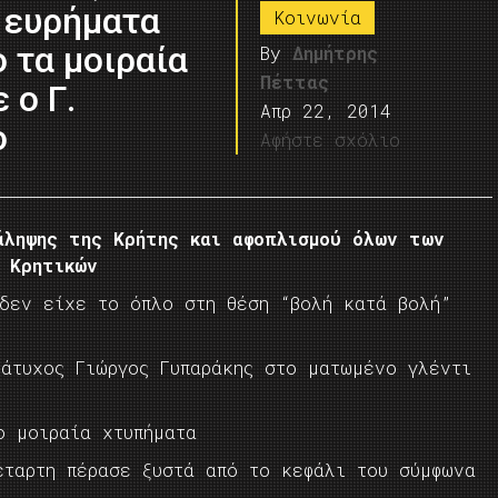
α ευρήματα
Κοινωνία
 τα μοιραία
By
Δημήτρης
Πέττας
 ο Γ.
Απρ 22, 2014
ο
Αφήστε σχόλιο
άληψης της Κρήτης και αφοπλισμού όλων των
Κρητικών
 δεν είχε το όπλο στη θέση “βολή κατά βολή”
 άτυχος Γιώργος Γυπαράκης στο ματωμένο γλέντι
ο μοιραία χτυπήματα
έταρτη πέρασε ξυστά από το κεφάλι του σύμφωνα