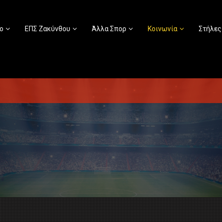
ο
ΕΠΣ Ζακύνθου
Άλλα Σπορ
Κοινωνία
Στήλες