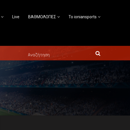
Live
ΒΑΘΜΟΛΟΓΙΕΣ
Το ioniansports