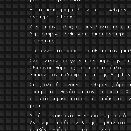
– Για κακούργημα διώκεται ο 40χρονο
ανήμερα το Πάσχα
Δεν έχουν τέλος οι συγκλονιστικές α
Μυριοκέφαλα Ρεθύμνου, όπου ανήμερα 
Γυπαράκης.
Για άλλη μια φορά, το έθιμο των μπα
Όλα έγιναν σε γλέντι ανήμερα την ημ
25χρονου θύματος, σήκωσε το όπλο το
βρήκαν τον ποδοσφαιριστή της Ασή Γω
Όπως όλα δείχνουν, ο 40χρονος δράστ
Τραυμάτισε θανάσιμα τον Γυπαράκη. Χ
σε κρίσιμη κατάσταση και πρόκειται 
μάτι.
Μετά τη νεκροψία – νεκροτομή που δι
Αντώνης Παπαδομανωλάκης, ήρθαν στο 
συμβάν, γράφει το cretalive.gr.