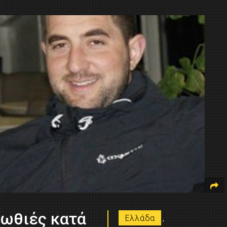
λωθιές κατά
Ελλάδα
,