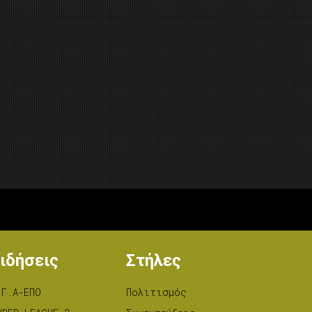
ιδήσεις
Στήλες
.Γ.Α-ΕΠΟ
Πολιτισμός