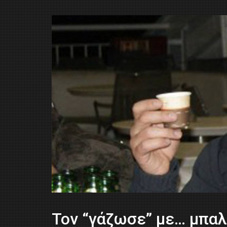
Τον “γάζωσε” με… μπα