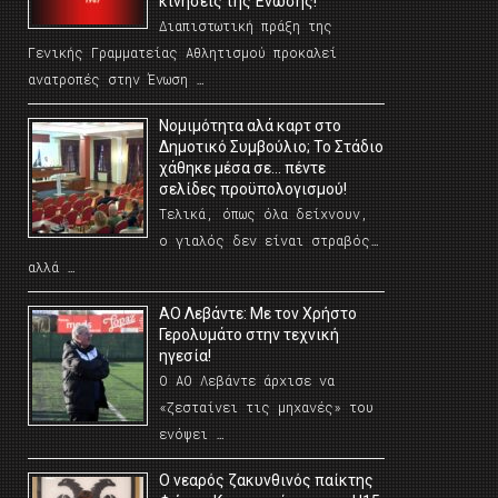
κινήσεις της Ένωσης!
Διαπιστωτική πράξη της
Γενικής Γραμματείας Αθλητισμού προκαλεί
ανατροπές στην Ένωση …
Νομιμότητα αλά καρτ στο
Δημοτικό Συμβούλιο; Το Στάδιο
χάθηκε μέσα σε… πέντε
σελίδες προϋπολογισμού!
Τελικά, όπως όλα δείχνουν,
ο γιαλός δεν είναι στραβός…
αλλά …
ΑΟ Λεβάντε: Με τον Χρήστο
Γερολυμάτο στην τεχνική
ηγεσία!
Ο ΑΟ Λεβάντε άρχισε να
«ζεσταίνει τις μηχανές» του
ενόψει …
O νεαρός ζακυνθινός παίκτης