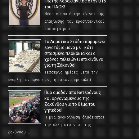
Φώτης Κορακιανίτης στην U15
του ΠΑΟΚ!
Μέσα σε αυτή την «δίνη» της
απαξίωσης του ερασιτεχνικού
ποδοσφαίρου. …
Το Δημοτικό Στάδιο παραμένει
εργοτάξιο μόνο με… κάτι
σπασμένα πλακάκια και ο
χρόνος τελειώνει επικίνδυνα
για τη Ζάκυνθο!
Τέσσερις ημέρες μετά την
έναρξη των εργασιών, η εικόνα προκαλεί …
Πυρ ομαδόν από Βετεράνους
και οργανωμένους της
Ζακύνθου για το θέμα του
γηπέδου!
Η μια ανακοίνωση διαδέχεται
την άλλη στο νησί της
Ζακύνθου …