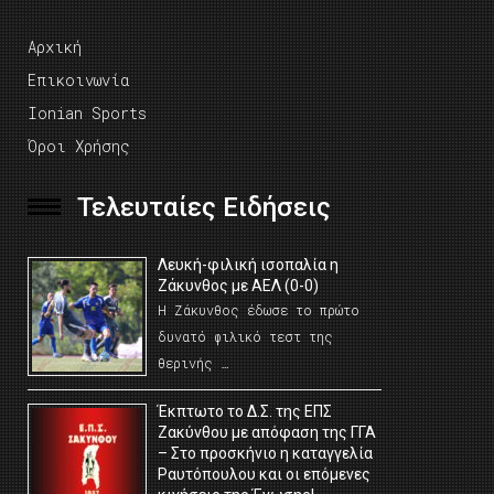
Αρχική
Επικοινωνία
Ionian Sports
Όροι Χρήσης
Τελευταίες Ειδήσεις
Λευκή-φιλική ισοπαλία η
Ζάκυνθος με ΑΕΛ (0-0)
Η Ζάκυνθος έδωσε το πρώτο
δυνατό φιλικό τεστ της
θερινής …
Έκπτωτο το Δ.Σ. της ΕΠΣ
Ζακύνθου με απόφαση της ΓΓΑ
– Στο προσκήνιο η καταγγελία
Ραυτόπουλου και οι επόμενες