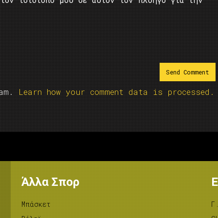
pam.
Learn how your comment data is processed.
Άλλα Σπορ
Ε
Μπάσκετ
Γ