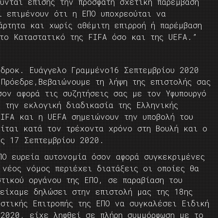
ύνται επίσης την πρόσφατη σχετική παρέμβαση
ι επιμένουν ότι η ΕΠΟ υποχρεούται να
άρτητα και χωρίς αθέμιτη επιρροή ή παρέμβαση
στο Καταστατικό της FIFA όσο και της UEFA.”
εδροκ. Ευάγγελο Γραμμένο16 Σεπτεμβρίου 2020
 Πρόεδρε,Βεβαιώνουμε τη λήψη της επιστολής σας
σον αφορά τις συζητήσεις σας με τον Υφυπουργό
ε την εκλογική διαδικασία της Ελληνικής
FIFA και η UEFA σημειώνουν την υποβολή του
είται κατά τον τρέχοντα χρόνο στη Βουλή και ο
ις 17 Σεπτεμβρίου 2020.
ΠΟ ευρεία αυτονομία όσον αφορά συγκεκριμένες
 νέος νόμος περιέχει διατάξεις οι οποίες θα
στικού οργάνου της ΕΠΟ, σε παραβίαση του
 είχαμε δηλώσει στην επιστολή μας της 18ης
στικής Επιτροπής της ΕΠΟ να συγκαλέσει Ειδική
 2020, είχε ληφθεί σε πλήρη συμμόρφωση με το