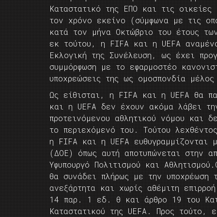
Καταστατικό της ΕΠΟ και τις οικείες 
τον χρόνο εκείνο (σύμφωνα με τις οπ
κατά τον μήνα Οκτώβριο του έτους τω
εκ τούτου, η FIFA και η UEFA αναμέν
Εκλογική της Συνέλευση, ως έχει προ
συμμόρφωση με το εφαρμοστέο κανονισ
υποχρεώσεις της ως ομοσπονδία μέλος
Ως είθισται, η FIFA και η UEFA θα π
και η UEFA δεν έχουν ακόμα λάβει τη
προτεινόμενου αθλητικού νόμου και δ
το περιεχόμενό του. Τούτου λεχθέντο
η FIFA και η UEFA ευθυγραμμίζονται μ
(ΔΟΕ) όπως αυτή αποτυπώνεται στην α
Υφυπουργό Πολιτισμού και Αθλητισμού
θα συνάδει πλήρως με την υποχρέωση τ
ανεξάρτητα και χωρίς αθέμιτη επιρροή
14 παρ. 1 εδ. θ και άρθρο 19 του Κα
Καταστατικού της UEFA. Προς τούτο, 