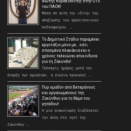
Φώτης Κορακιανίτης στην U15
του ΠΑΟΚ!
Μέσα σε αυτή την «δίνη» της
απαξίωσης του ερασιτεχνικού
ποδοσφαίρου. …
Το Δημοτικό Στάδιο παραμένει
εργοτάξιο μόνο με… κάτι
σπασμένα πλακάκια και ο
χρόνος τελειώνει επικίνδυνα
για τη Ζάκυνθο!
Τέσσερις ημέρες μετά την
έναρξη των εργασιών, η εικόνα προκαλεί …
Πυρ ομαδόν από Βετεράνους
και οργανωμένους της
Ζακύνθου για το θέμα του
γηπέδου!
Η μια ανακοίνωση διαδέχεται
την άλλη στο νησί της
Ζακύνθου …