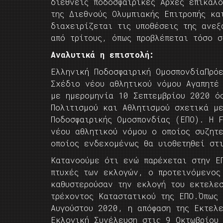
διεθνείς ποδοσφαιρικές Αρχές επικαλο
της Διεθνούς Ολυμπιακής Επιτροπής κα
διαχειρίζεται τις υποθέσεις της ανεξ
από τρίτους, όπως προβλέπεται τόσο 
Αναλυτικά η επιστολή:
Ελληνική Ποδοσφαιρική ΟμοσπονδίαΠρό
Σχέδιο νέου αθλητικού νόμου Αγαπητέ
με ημερομηνία 10 Σεπτεμβρίου 2020 ό
Πολιτισμού και Αθλητισμού σχετικά μ
Ποδοσφαιρικής Ομοσπονδίας (ΕΠΟ). Η 
νέου αθλητικού νόμου ο οποίος συζητ
οποίος ενδεχομένως θα υιοθετηθεί στ
Κατανοούμε ότι ενώ παρέχεται στην Ε
πτυχές των εκλογών, ο προτεινόμενος
καθυστερούσαν την εκλογή του εκτελε
τρέχοντος Καταστατικού της ΕΠΟ.Όπως
Αυγούστου 2020, η απόφαση της Εκτελε
Εκλογική Συνέλευση στις 9 Οκτωβρίου