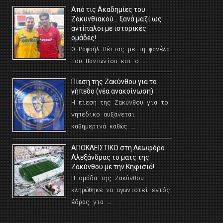
Από τις Ακαδημίες του
Ζακυνθιακού… ξανά μαζί ως
αντίπαλοι με ιστορικές
ομάδες!
Ο Ραφαήλ Πέττας με τη φανέλα
του Πανιωνίου και ο …
Πίεση της Ζακύνθου για το
γήπεδο (νέα ανακοίνωση)
Η πίεση της Ζακύνθου για το
γηπεδικο αυξάνεται
καθημερινά καθώς …
AΠΟΚΛΕΙΣΤΙΚΟ στη Λεωφόρο
Αλεξάνδρας το ματς της
Ζακύνθου με την Κηφισιά!
Η ομάδα της Ζακύνθου
κληρώθηκε να αγωνιστεί εντός
έδρας για …