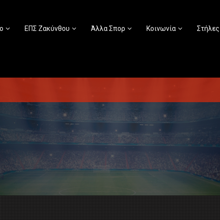
ο
ΕΠΣ Ζακύνθου
Άλλα Σπορ
Κοινωνία
Στήλες