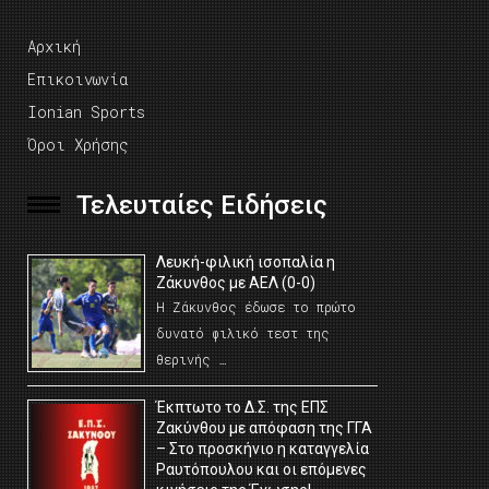
Αρχική
Επικοινωνία
Ionian Sports
Όροι Χρήσης
Τελευταίες Ειδήσεις
Λευκή-φιλική ισοπαλία η
Ζάκυνθος με ΑΕΛ (0-0)
Η Ζάκυνθος έδωσε το πρώτο
δυνατό φιλικό τεστ της
θερινής …
Έκπτωτο το Δ.Σ. της ΕΠΣ
Ζακύνθου με απόφαση της ΓΓΑ
– Στο προσκήνιο η καταγγελία
Ραυτόπουλου και οι επόμενες