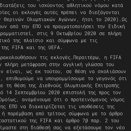
διατάξεις του ισχύοντος αθλητικού νόμου κατά
οίες οι εκλογές αυτές πρέπει να διεξάγονται
ν Θερινών Ολυμπιακών Αγώνων, ήτοι το 2020).Ως
ουν από την ΕΠΟ να πραγματοποιήσει την Ειδική
γραμματιστεί, στις 9 Οκτωβρίου 2020 σε πλήρη
τικό της πλαίσιο και σύμφωνα με τις
 της FIFA και της UEFA.
αρακολουθήσουν τις εκλογές.Περαιτέρω, η FIFA
ν πλήρη μετάφραση στην αγγλική γλώσσα του
εν είναι, ως εκ τούτου, σε θέση να σχολιάσουν
ς, επιθυμούμε να υπογραμμίσουμε το γεγονός ότι
ε τη θέση της Διεθνούς Ολυμπιακής Επιτροπής
πό 14 Σεπτεμβρίου 2020 επιστολή της προς τον
.Ομοίως, αναμένουμε ότι ο προτεινόμενος νόμος
ης ΕΠΟ να διαχειρίζεται τις υποθέσεις της
 ή παρέμβαση από τρίτους σύμφωνα με το άρθρο
ταστατικού της FIFA και άρθρο 7β παρ. 2 του
είμαστε στη διάθεσή σας να εξετάσουμε τον νέο