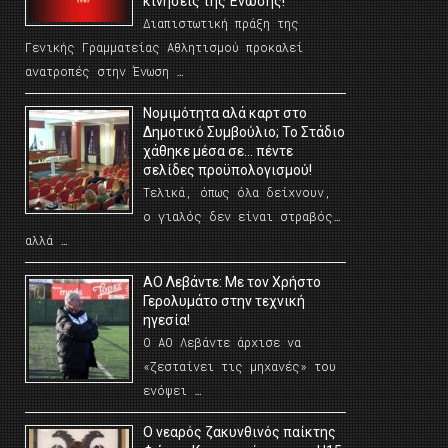
κινήσεις της Ένωσης!
Διαπιστωτική πράξη της
Γενικής Γραμματείας Αθλητισμού προκαλεί
ανατροπές στην Ένωση …
Νομιμότητα αλά καρτ στο
Δημοτικό Συμβούλιο; Το Στάδιο
χάθηκε μέσα σε… πέντε
σελίδες προϋπολογισμού!
Τελικά, όπως όλα δείχνουν,
ο γιαλός δεν είναι στραβός…
αλλά …
ΑΟ Λεβάντε: Με τον Χρήστο
Γερολυμάτο στην τεχνική
ηγεσία!
Ο ΑΟ Λεβάντε άρχισε να
«ζεσταίνει τις μηχανές» του
ενόψει …
O νεαρός ζακυνθινός παίκτης