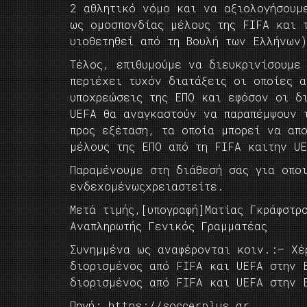
2 αθλητικό νόμο και να αξιολογήσουμ
ως ομοσπονδίας μέλους της FIFA και τ
υιοθετηθεί από τη Βουλή των Ελλήνων
Τέλος, επιθυμούμε να διευκρινίσουμε
περιέχει τυχόν διατάξεις οι οποίες α
υποχρεώσεις της ΕΠΟ και εφόσον οι δ
UEFA θα αναγκαστούν να παραπέμψουν 
προς εξέταση, τα οποία μπορεί να απ
μέλους της ΕΠΟ από τη FIFA καιτην U
Παραμένουμε στη διάθεσή σας για οποι
ενδεχομένωςχρειαστείτε.
Μετά τιμής,[υπογραφή]Ματίας Γκράφστρ
Αναπληρωτής Γενικός Γραμματέας
Συνημμένα ως αναφέρονται κοιν.:– Χέ
διορισμένος από FIFA και UEFA στην 
διορισμένος από FIFA και UEFA στην 
Πηγή: https://soccerplus.gr