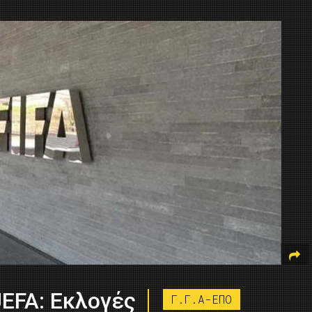
UEFA: Εκλογές
Γ.Γ.Α-ΕΠΟ