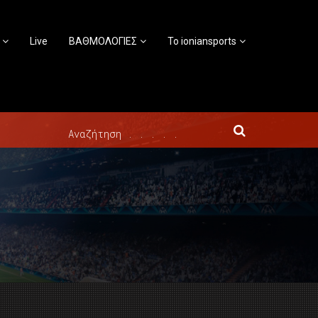
Live
ΒΑΘΜΟΛΟΓΙΕΣ
Το ioniansports