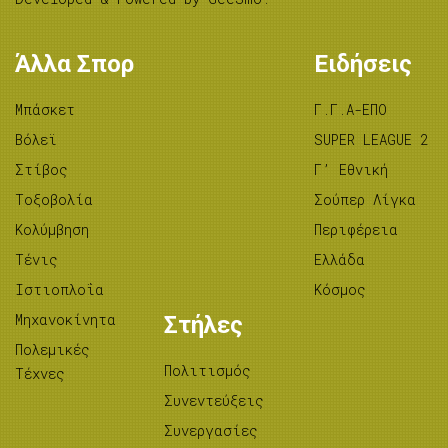
Άλλα Σπορ
Ειδήσεις
Μπάσκετ
Γ.Γ.Α-ΕΠΟ
Βόλεϊ
SUPER LEAGUE 2
Στίβος
Γ’ Εθνική
Tοξοβολία
Σούπερ Λίγκα
Κολύμβηση
Περιφέρεια
Τένις
Ελλάδα
Ιστιοπλοΐα
Κόσμος
Μηχανοκίνητα
Στήλες
Πολεμικές
Πολιτισμός
Τέχνες
Συνεντεύξεις
Συνεργασίες