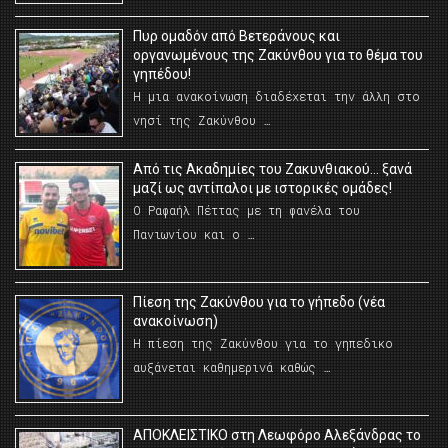
Πυρ ομαδόν από Βετεράνους και
οργανωμένους της Ζακύνθου για το θέμα του
γηπέδου!
Η μια ανακοίνωση διαδέχεται την άλλη στο
νησί της Ζακύνθου …
Από τις Ακαδημίες του Ζακυνθιακού… ξανά
μαζί ως αντίπαλοι με ιστορικές ομάδες!
Ο Ραφαήλ Πέττας με τη φανέλα του
Πανιωνίου και ο …
Πίεση της Ζακύνθου για το γήπεδο (νέα
ανακοίνωση)
Η πίεση της Ζακύνθου για το γηπεδικο
αυξάνεται καθημερινά καθώς …
AΠΟΚΛΕΙΣΤΙΚΟ στη Λεωφόρο Αλεξάνδρας το