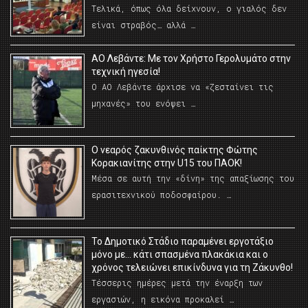
Τελικά, όπως όλα δείχνουν, ο γιαλός δεν
είναι στραβός… αλλά …
ΑΟ Λεβάντε: Με τον Χρήστο Γερολυμάτο στην
τεχνική ηγεσία!
Ο ΑΟ Λεβάντε άρχισε να «ζεσταίνει τις
μηχανές» του ενόψει …
O νεαρός ζακυνθινός παίκτης Φώτης
Κορακιανίτης στην U15 του ΠΑΟΚ!
Μέσα σε αυτή την «δίνη» της απαξίωσης του
ερασιτεχνικού ποδοσφαίρου. …
Το Δημοτικό Στάδιο παραμένει εργοτάξιο
μόνο με… κάτι σπασμένα πλακάκια και ο
χρόνος τελειώνει επικίνδυνα για τη Ζάκυνθο!
Τέσσερις ημέρες μετά την έναρξη των
εργασιών, η εικόνα προκαλεί …