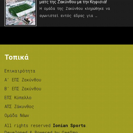
ματς της Ζακύνθου με την Κηφισιά!
Η ομάδα της Ζακύνθου κληρώθηκε να
αγωνιστεί εντός έδρας για …
Τοπικά
Επικαιρότητα
A’ ΕΠΣ Ζακύνθου
B’ ΕΠΣ Ζακύνθου
ΕΠΣ Κύπελλο
ΑΠΣ Ζάκυνθος
Ομάδα Νέων
All rights reserved
Ionian Sports
.
Developed & Powered by
GeeSmo
.