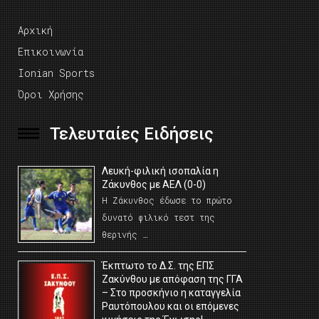
Αρχική
Επικοινωνία
Ionian Sports
Όροι Χρήσης
Τελευταίες Ειδήσεις
Λευκή-φιλική ισοπαλία η
Ζάκυνθος με ΑΕΛ (0-0)
Η Ζάκυνθος έδωσε το πρώτο
δυνατό φιλικό τεστ της
θερινής …
Έκπτωτο το Δ.Σ. της ΕΠΣ
Ζακύνθου με απόφαση της ΓΓΑ
– Στο προσκήνιο η καταγγελία
Ραυτόπουλου και οι επόμενες