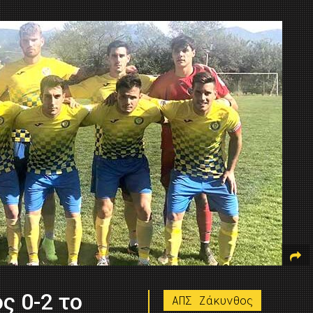
ς 0-2 το
ΑΠΣ Ζάκυνθος