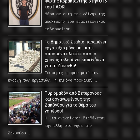
Φώτης Κορακιανίτης στην U15
του ΠΑΟΚ!
Μέσα σε αυτή την «δίνη» της
απαξίωσης του ερασιτεχνικού
ποδοσφαίρου. …
Το Δημοτικό Στάδιο παραμένει
εργοτάξιο μόνο με… κάτι
σπασμένα πλακάκια και ο
χρόνος τελειώνει επικίνδυνα
για τη Ζάκυνθο!
Τέσσερις ημέρες μετά την
έναρξη των εργασιών, η εικόνα προκαλεί …
Πυρ ομαδόν από Βετεράνους
και οργανωμένους της
Ζακύνθου για το θέμα του
γηπέδου!
Η μια ανακοίνωση διαδέχεται
την άλλη στο νησί της
Ζακύνθου …