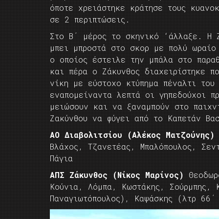
όποτε χρειάστηκε κράτησε τους κυανοκ
σε 2 περιπτώσεις.
Στο Β΄ μέρος το σκηνικό ‘άλλαξε. Η 
μπει μπροστά στο σκορ με πολύ ωραίο
ο οποίος έστειλε την μπάλα στο παρα
και πέρα ο Ζάκυνθος διαχειρίστηκε π
νίκη με εύστοχο κτύπημα πέναλτι του
εναπομείναντα λεπτά οι γηπεδούχοι π
μειώσουν και να ξαναμπούν στο παιχν
Ζακύνθου να φύγει από το Καπετάν Βασ
ΑΟ Διαβολιτσίου (Αλέκος Ματζούνης)
Βλάχος, Τζανετέας, Μπαλόπουλος, Σεν
Πάγια
ΑΠΣ Ζάκυνθος (Νίκος Μαρίνος)
Θεοδωρ
Κούνια, Λόμπα, Κωστάκης, Σούρμπης, 
Παναγιωτόπουλος), Καψάσκης (λτρ 