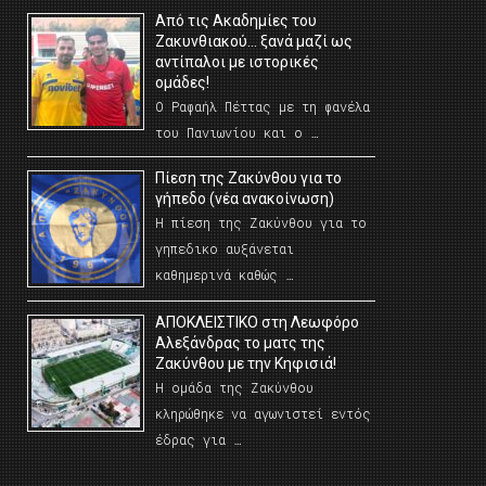
Από τις Ακαδημίες του
Ζακυνθιακού… ξανά μαζί ως
αντίπαλοι με ιστορικές
ομάδες!
Ο Ραφαήλ Πέττας με τη φανέλα
του Πανιωνίου και ο …
Πίεση της Ζακύνθου για το
γήπεδο (νέα ανακοίνωση)
Η πίεση της Ζακύνθου για το
γηπεδικο αυξάνεται
καθημερινά καθώς …
AΠΟΚΛΕΙΣΤΙΚΟ στη Λεωφόρο
Αλεξάνδρας το ματς της
Ζακύνθου με την Κηφισιά!
Η ομάδα της Ζακύνθου
κληρώθηκε να αγωνιστεί εντός
έδρας για …