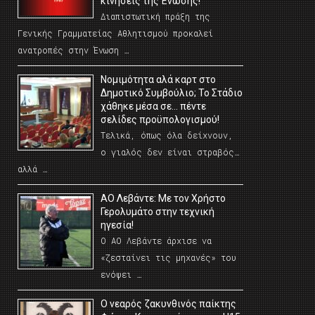
κινήσεις της Ένωσης!
Διαπιστωτική πράξη της
Γενικής Γραμματείας Αθλητισμού προκαλεί
ανατροπές στην Ένωση …
Νομιμότητα αλά καρτ στο
Δημοτικό Συμβούλιο; Το Στάδιο
χάθηκε μέσα σε… πέντε
σελίδες προϋπολογισμού!
Τελικά, όπως όλα δείχνουν,
ο γιαλός δεν είναι στραβός…
αλλά …
ΑΟ Λεβάντε: Με τον Χρήστο
Γερολυμάτο στην τεχνική
ηγεσία!
Ο ΑΟ Λεβάντε άρχισε να
«ζεσταίνει τις μηχανές» του
ενόψει …
O νεαρός ζακυνθινός παίκτης