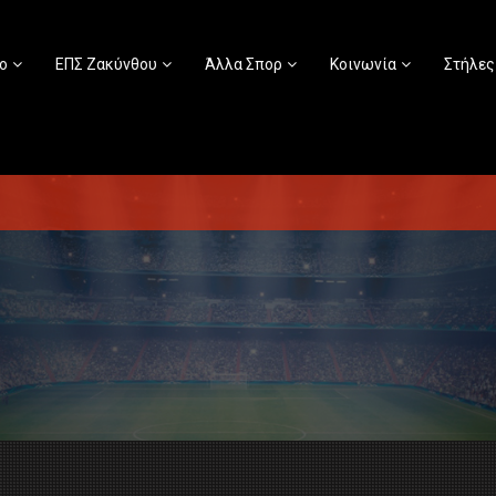
ο
ΕΠΣ Ζακύνθου
Άλλα Σπορ
Κοινωνία
Στήλες