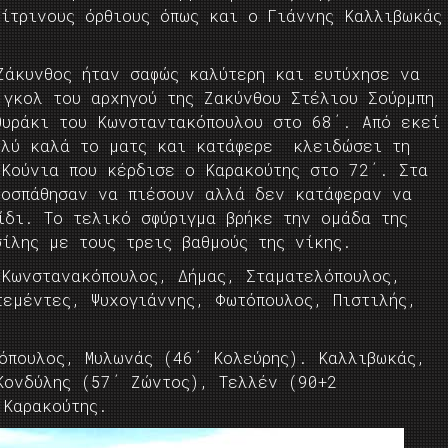
ίτρινους όρθιους όπως και ο Γιάννης Καλλιβωκάς
Ζάκυνθος ήταν σαφώς καλύτερη και ευτύχησε να
 γκολ του αρχηγού της Ζακύνθου Στέλιου Σούρμπη
θυράκι του Κωνσταντακόπουλου στο 68΄. Από εκεί
ολύ καλά το ματς και κατάφερε κλειδώσει τη
 Κούνια που κέρδισε ο Καρακούτης στο 72΄. Στα
ροσπάθησαν να πιέσουν αλλά δεν κατάφεραν να
ίδι. Το τελικό σφύριγμα βρήκε την ομάδα της
ίλης με τους τρεις βαθμούς της νίκης.
Κωνστανακόπουλος, Δήμας, Σταματελόπουλος,
τεμέντες, Ψυχογιάννης, Φωτόπουλος, Πιστιλής,
όπουλος, Μυλωνάς (46΄ Κολεύρης). Καλλιβωκάς,
Κονδύλης (57΄ Ζώντος), Τελλέν (90+2
66΄ Καρακούτης.