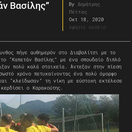
άν Βασίλης”
By
Δημήτρης
Πέττας
Οκτ 18, 2020
Αφήστε σχόλιο
υνθος πήγε αυθημερόν στο Διαβολίτσι με το
 το “Καπετάν Βασίλης” με ένα σπουδαίο διπλό
ιξαν πολύ καλά στοιχεία. Άντεξαν στην πίεση
σωστό χρόνο πετυχαίνοντας ένα πολύ όμορφο
και “κλείδωσαν” τη νίκη με εύστοχη εκτέλεσε
 κερδίσει ο Καρακούτης.