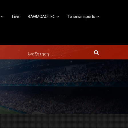
Live
ΒΑΘΜΟΛΟΓΙΕΣ
Το ioniansports