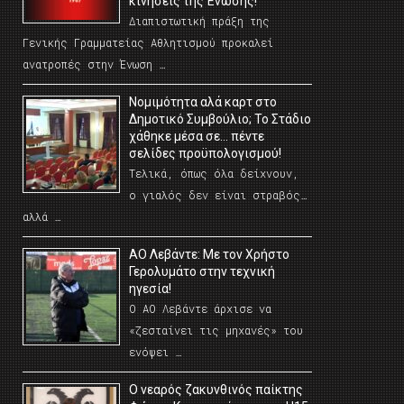
κινήσεις της Ένωσης!
Διαπιστωτική πράξη της
Γενικής Γραμματείας Αθλητισμού προκαλεί
ανατροπές στην Ένωση …
Νομιμότητα αλά καρτ στο
Δημοτικό Συμβούλιο; Το Στάδιο
χάθηκε μέσα σε… πέντε
σελίδες προϋπολογισμού!
Τελικά, όπως όλα δείχνουν,
ο γιαλός δεν είναι στραβός…
αλλά …
ΑΟ Λεβάντε: Με τον Χρήστο
Γερολυμάτο στην τεχνική
ηγεσία!
Ο ΑΟ Λεβάντε άρχισε να
«ζεσταίνει τις μηχανές» του
ενόψει …
O νεαρός ζακυνθινός παίκτης