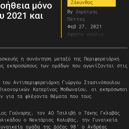
Ζάκυνθος
 βοήθεια μόνο
By
Δημήτρης
υ 2021 και
Πέττας
Φεβ 27, 2021
Αφήστε σχόλιο
ασκευής η συνάντηση μεταξύ της Περιφερειάρχη
υς εκπροσώπους των ομάδων που αγωνίζονται στις
 του Αντιπεριφερειάρχη Γιώργου Στασινόπουλου
 Οικονομικών Κατερίνας Μοθωναίου, οι εκπρόσωποι
ν για τα φλέγοντα θέματα που τους
ιος Γούναρης, τον ΑΟ Τσιλιβή ο Τάκης Γκλαβάς
υλικάδου ο Νεκτάριος Κολυβάς, την Γυναικεία
Γυναικεία ομάδα της Δόξας 98’ ο Ανδρέας