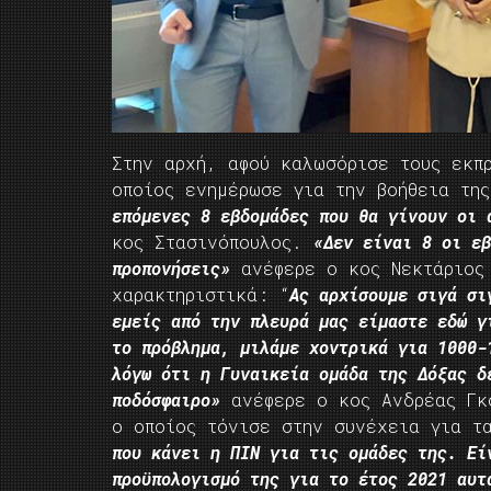
Στην αρχή, αφού καλωσόρισε τους εκπ
οποίος ενημέρωσε για την βοήθεια τ
επόμενες 8 εβδομάδες που θα γίνουν οι 
κος Στασινόπουλος.
«Δεν είναι 8 οι εβ
προπονήσεις»
ανέφερε ο κος Νεκτάριος 
χαρακτηριστικά: “
Aς αρχίσουμε σιγά σι
εμείς από την πλευρά μας είμαστε εδώ γ
το πρόβλημα, μιλάμε χοντρικά για 1000-
λόγω ότι η Γυναικεία ομάδα της Δόξας δ
ποδόσφαιρο»
ανέφερε ο κος Ανδρέας Γκο
ο οποίος τόνισε στην συνέχεια για 
που κάνει η ΠΙΝ για τις ομάδες της. Εί
προϋπολογισμό της για το έτος 2021 αυτ