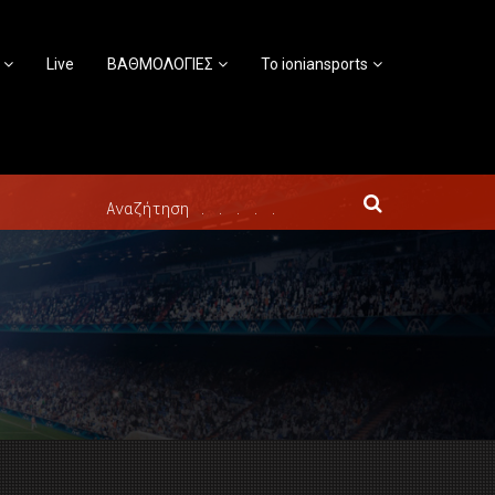
Live
ΒΑΘΜΟΛΟΓΙΕΣ
Το ioniansports