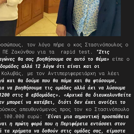
ροσώπους, τον λόγο πήρε ο κος Στασινόπουλος ο
ης ΠΕ Ζακύνθου για τα rapid test.
“Στις
αγώνες θα σας βοηθήσουμε σε αυτό το θέμα»
είπε ο
δομάδες αλλά 12 λόγω ότι είναι και οι
Κολυβάς, με τον Αντιπεριφερειάρχη να λέει
γά και θα δούμε που θα πάμε και θα φτάσουμε,
ια να βοηθήσουμε τις ομάδες αλλά όχι να λύσουμε
1200 στις 8 εβδομάδες»
.
«Αρχικά θα διευκολυνθείτε
εν μπορεί να κατέβει, διότι δεν έχει ανοίξει το
ύσκος απευθυνόμενος προς τον κο Στασινόπουλο
τα 100.000 ευρώ:
“
Eίναι μια σημαντική προσπάθεια
ναι η πρώτη φορά που η Περιφέρεια εντάσσει στον
ά τα χρήματα να δοθούν στις ομάδες σας, είμαστε