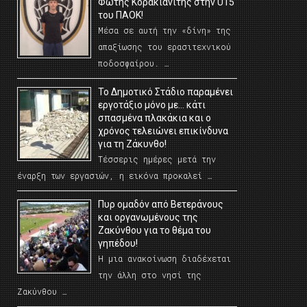
Φώτης Κορακιανίτης στην U15
του ΠΑΟΚ!
Μέσα σε αυτή την «δίνη» της
απαξίωσης του ερασιτεχνικού
ποδοσφαίρου. …
Το Δημοτικό Στάδιο παραμένει
εργοτάξιο μόνο με… κάτι
σπασμένα πλακάκια και ο
χρόνος τελειώνει επικίνδυνα
για τη Ζάκυνθο!
Τέσσερις ημέρες μετά την
έναρξη των εργασιών, η εικόνα προκαλεί …
Πυρ ομαδόν από Βετεράνους
και οργανωμένους της
Ζακύνθου για το θέμα του
γηπέδου!
Η μια ανακοίνωση διαδέχεται
την άλλη στο νησί της
Ζακύνθου …