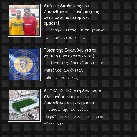
Από τις Ακαδημίες του
Ζακυνθιακού… ξανά μαζί ως
αντίπαλοι με ιστορικές
ομάδες!
Ο Ραφαήλ Πέττας με τη φανέλα
του Πανιωνίου και ο …
Πίεση της Ζακύνθου για το
γήπεδο (νέα ανακοίνωση)
Η πίεση της Ζακύνθου για το
γηπεδικο αυξάνεται
καθημερινά καθώς …
AΠΟΚΛΕΙΣΤΙΚΟ στη Λεωφόρο
Αλεξάνδρας το ματς της
Ζακύνθου με την Κηφισιά!
Η ομάδα της Ζακύνθου
κληρώθηκε να αγωνιστεί εντός
έδρας για …