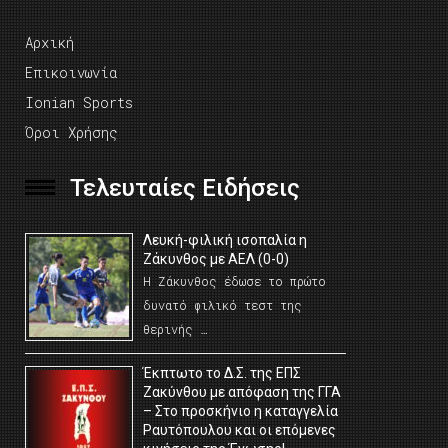
Αρχική
Επικοινωνία
Ionian Sports
Όροι Χρήσης
Τελευταίες Ειδήσεις
Λευκή-φιλική ισοπαλία η
Ζάκυνθος με ΑΕΛ (0-0)
Η Ζάκυνθος έδωσε το πρώτο
δυνατό φιλικό τεστ της
θερινής …
Έκπτωτο το Δ.Σ. της ΕΠΣ
Ζακύνθου με απόφαση της ΓΓΑ
– Στο προσκήνιο η καταγγελία
Ραυτόπουλου και οι επόμενες