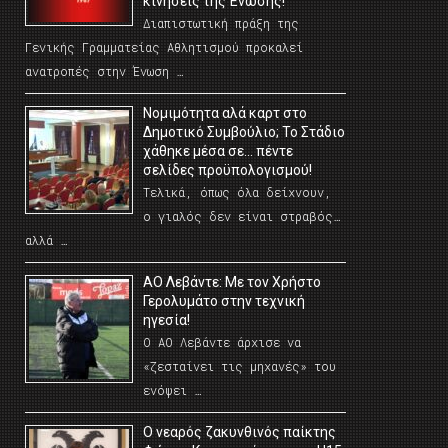
κινήσεις της Ένωσης!
Διαπιστωτική πράξη της
Γενικής Γραμματείας Αθλητισμού προκαλεί
ανατροπές στην Ένωση …
Νομιμότητα αλά καρτ στο
Δημοτικό Συμβούλιο; Το Στάδιο
χάθηκε μέσα σε… πέντε
σελίδες προϋπολογισμού!
Τελικά, όπως όλα δείχνουν,
ο γιαλός δεν είναι στραβός…
αλλά …
ΑΟ Λεβάντε: Με τον Χρήστο
Γερολυμάτο στην τεχνική
ηγεσία!
Ο ΑΟ Λεβάντε άρχισε να
«ζεσταίνει τις μηχανές» του
ενόψει …
O νεαρός ζακυνθινός παίκτης