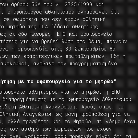
 του άρθρου 56Δ του ν. 2725/1999 και
”, ο υφυπουργός αθλητισμού ενημερώνει ότι
ι σε σωματεία που δεν έχουν αθλητική
το μητρώο της ΓΓΑ “άδεια αθλητικής
ως οι δύο πλευρές, ΕΠΟ και υφυπουργείο
τήσεις για να βρεθεί λύση στο θέμα, περνούν
ενώ η ομοσπονδία στις 30 Σεπτεμβρίου θα
λων των ερασιτεχνικών πρωταθλημάτων. Ήδη η
 ακολουθεί, ανέβαλε τον προγραμματισμένο
ζήτηση με το υφυπουργείο για το μητρώο”
υπουργείο αθλητισμού για το μητρώο, η ΕΠΟ
 διαπραγμάτευσης με το υφυπουργείο Αθλητισμού
Ειδική Αθλητική Αναγνώριση. Αφού, όμως, το
θλητική Αναγνώριση ως μόνη προϋπόθεση για να
α, αλλά προσθέτει και το Μητρώο, τι νόημα έχει
λος τον αριθμό των Σωματείων που έχουν
τός άνευ νοήματος, αφού προφανές είναι ότι τα