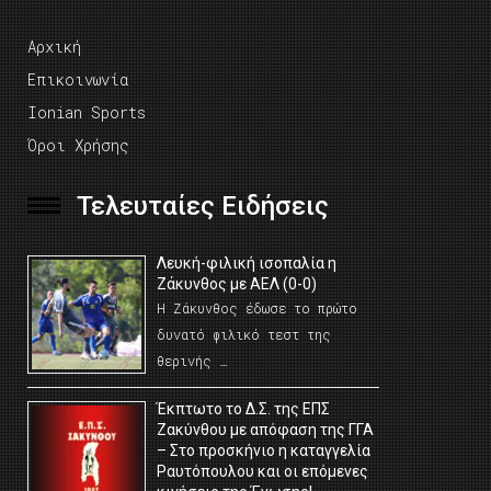
Αρχική
Επικοινωνία
Ionian Sports
Όροι Χρήσης
Τελευταίες Ειδήσεις
Λευκή-φιλική ισοπαλία η
Ζάκυνθος με ΑΕΛ (0-0)
Η Ζάκυνθος έδωσε το πρώτο
δυνατό φιλικό τεστ της
θερινής …
Έκπτωτο το Δ.Σ. της ΕΠΣ
Ζακύνθου με απόφαση της ΓΓΑ
– Στο προσκήνιο η καταγγελία
Ραυτόπουλου και οι επόμενες