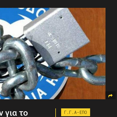
 για το
Γ.Γ.Α-ΕΠΟ