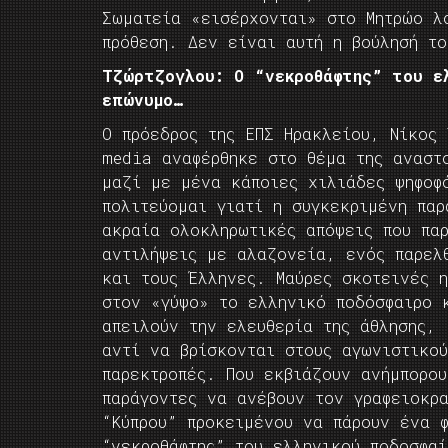
Σωματεία «εισέρχονται» στο Μητρώο λ
πρόθεση. Δεν είναι αυτή η βούλησή τ
Τζώρτζογλου: Ο “νεκροθάφτης” του ελ
επώνυμο…
Ο πρόεδρος της ΕΠΣ Ηρακλείου, Νίκος
media αναφέρθηκε στο θέμα της αναστ
μαζί με μένα κάποιες χιλιάδες ψηφοφ
πολιτεύομαι γιατί η συγκεκριμένη παρ
ακραία ολοκληρωτικές απόψεις που πα
αντιλήψεις με αλαζονεία, ενός παρελ
και τους Έλληνες. Μαύρες σκοτεινές 
στον «γύψο» το ελληνικό ποδόσφαιρο 
απειλούν την ελευθερία της άθλησης,
αντί να βρίσκονται στους αγωνιστικο
παρεκτροπές. Που εκβιάζουν ανήμπορο
παράγοντες να ανέβουν τον γραφειοκρ
“Κύπρου” προκειμένου να πάρουν ένα 
“νεκροθάφτης” του ελληνικού ποδοσφα