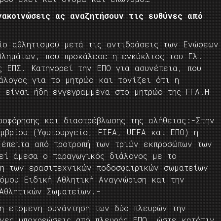
νακοινώσεις ας αναζητήσουν τις ευθύνες από
είο αθλητισμού μετά τις αντιδράσεις των Ενώσεων
θλημάτων, που προκάλεσε η εγκύκλιος του Ελ.
ς ΕΠΣ. Κατηγορεί την ΕΠΟ για ασυνέπεια, που
άλογος για το μητρώο και τονίζει ότι η
ν είναι ήδη εγγεγραμμένα στο μητρώο της ΓΓΑ.Η
ροφόρησης και διαστρέβλωσης της αλήθειας:-Στην
μβρίου (Υφυπουργείο, FIFA, UEFA και ΕΠΟ) η
 έπειτα από προτροπή των τριών εκπροσώπων των
εί άμεσα ο παραγωγικός διάλογος με το
ση των ερασιτεχνικών ποδοσφαιρικών σωματείων
όμου Ειδική Αθλητική Αναγνώριση και την
 Αθλητικών Σωματείων.-
 η επόμενη συνάντηση των δύο πλευρών την
ένες υποχρεώσεις από πλευράς ΕΠΟ, ώστε κατόπιν