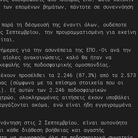
α των επομένων βημάτων, πάντοτε σε συνεννόηση
 παρά τη δέσμευσή της έναντι όλων, ουδέποτε
ς Σεπτεμβρίου, την προγραμματισμένη για εκείνη
είται.
νήμερες για την ασυνέπεια της ΕΠΟ.-Οι ανά την
ε αίολες ανακοινώσεις, καλό θα ήταν να
κεφαλής της ποδοσφαιρικής ομοσπονδίας.
 έχουν προσέλθει τα 2.246 (87,3%) από τα 2.573
ρας (σύμφωνα με τα επίσημα στοιχεία που οι
ι). Εξ αυτών των 2.246 ποδοσφαιρικών
ητρώο, ολοκληρωμένες αιτήσεις έχουν υποβάλει
εργάζονται ακόμα, ενώ είναι ήδη εγγεγραμμένα
νάντηση στις 2 Σεπτεμβρίου, είναι αυτονόητο
αι κάθε διάθεση βοήθειας και αγαστής
στε να εγγραφούν όλα τα ποδοσφαιρικά σωματεία