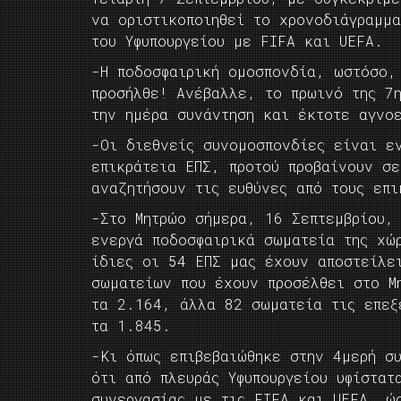
να οριστικοποιηθεί το χρονοδιάγραμμ
του Υφυπουργείου με FIFA και UEFA.
-Η ποδοσφαιρική ομοσπονδία, ωστόσο,
προσήλθε! Ανέβαλλε, το πρωινό της 7η
την ημέρα συνάντηση και έκτοτε αγνο
-Οι διεθνείς συνομοσπονδίες είναι ε
επικράτεια ΕΠΣ, προτού προβαίνουν σ
αναζητήσουν τις ευθύνες από τους επι
-Στο Μητρώο σήμερα, 16 Σεπτεμβρίου,
ενεργά ποδοσφαιρικά σωματεία της χώ
ίδιες οι 54 ΕΠΣ μας έχουν αποστείλε
σωματείων που έχουν προσέλθει στο Μ
τα 2.164, άλλα 82 σωματεία τις επεξ
τα 1.845.
-Κι όπως επιβεβαιώθηκε στην 4μερή συ
ότι από πλευράς Υφυπουργείου υφίστατ
συνεργασίας με τις FIFA και UEFA, ώ