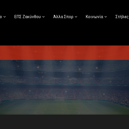
ο
ΕΠΣ Ζακύνθου
Άλλα Σπορ
Κοινωνία
Στήλες