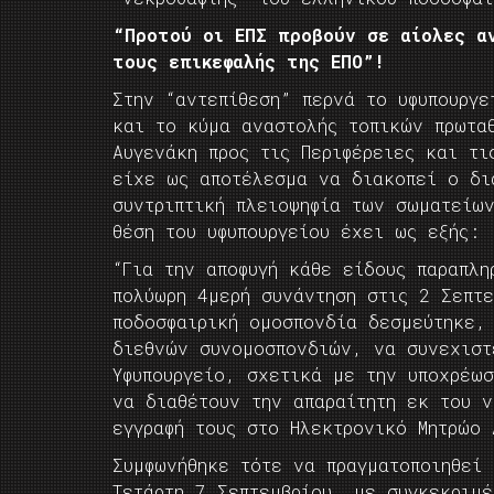
“Προτού οι ΕΠΣ προβούν σε αίολες α
τους επικεφαλής της ΕΠΟ”!
Στην “αντεπίθεση” περνά το υφυπουργ
και το κύμα αναστολής τοπικών πρωτα
Αυγενάκη προς τις Περιφέρειες και τι
είχε ως αποτέλεσμα να διακοπεί ο δι
συντριπτική πλειοψηφία των σωματείω
θέση του υφυπουργείου έχει ως εξής:
“Για την αποφυγή κάθε είδους παραπλη
πολύωρη 4μερή συνάντηση στις 2 Σεπτε
ποδοσφαιρική ομοσπονδία δεσμεύτηκε,
διεθνών συνομοσπονδιών, να συνεχιστ
Υφυπουργείο, σχετικά με την υποχρέω
να διαθέτουν την απαραίτητη εκ του ν
εγγραφή τους στο Ηλεκτρονικό Μητρώο
Συμφωνήθηκε τότε να πραγματοποιηθεί
Τετάρτη 7 Σεπτεμβρίου, με συγκεκριμ