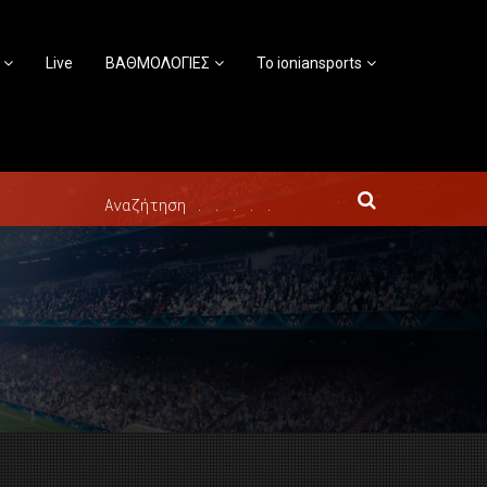
Live
ΒΑΘΜΟΛΟΓΙΕΣ
Το ioniansports