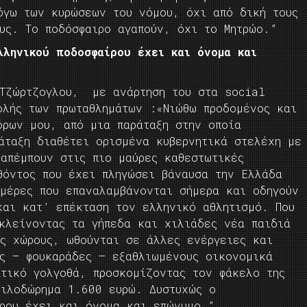
όγω των κυρώσεων του νόμου, όχι από δική τους
ους. Το ποδόσφαιρο αγαπούν, όχι το Μητρώο.”
ληνικού ποδοσφαίρου έχει και όνομα και
 Τζώρτζογλου, με ανάρτηση του στα social
ολής των πρωταθλημάτων :«Νιώθω προδομένος και
όρων μου, από μια παράταξη στην οποία
άταξη διαθέτει ορισμένα κυβερνητικά στελέχη με
ραπέμπουν στις πιο μαύρες καθεστωτικές
θόντος που έχει πληγώσει βάναυσα την Ελλάδα
ημέρες που επαναλαμβάνονται σήμερα και οδηγούν
και κατ’ επέκταση τον ελληνικό αθλητισμό. Που
 κλείνοντας τα γήπεδα και χιλιάδες νέα παιδιά
ύς χώρους, ωθούνται σε άλλες ενέργειες και
υς – φουκαράδες – εξαθλιωμένους οικονομικά
ατικό γολγοθά, προσκομίζοντας τον φάκελο της
φιλοδώρημα 1.600 ευρώ. Δυστυχώς ο
ίρου έχει και όνομα και επώνυμο…”