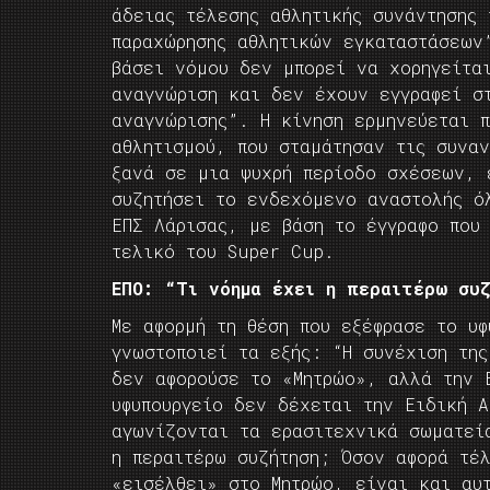
άδειας τέλεσης αθλητικής συνάντησης
παραχώρησης αθλητικών εγκαταστάσεων
βάσει νόμου δεν μπορεί να χορηγείτα
αναγνώριση και δεν έχουν εγγραφεί σ
αναγνώρισης”. Η κίνηση ερμηνεύεται π
αθλητισμού, που σταμάτησαν τις συναν
ξανά σε μια ψυχρή περίοδο σχέσεων, 
συζητήσει το ενδεχόμενο αναστολής ό
ΕΠΣ Λάρισας, με βάση το έγγραφο που
τελικό του Super Cup.
EΠΟ: “Τι νόημα έχει η περαιτέρω συ
Με αφορμή τη θέση που εξέφρασε το υφ
γνωστοποιεί τα εξής: “Η συνέχιση της
δεν αφορούσε το «Μητρώο», αλλά την 
υφυπουργείο δεν δέχεται την Ειδική Α
αγωνίζονται τα ερασιτεχνικά σωματεί
η περαιτέρω συζήτηση; Όσον αφορά τέ
«εισέλθει» στο Μητρώο, είναι και αυ