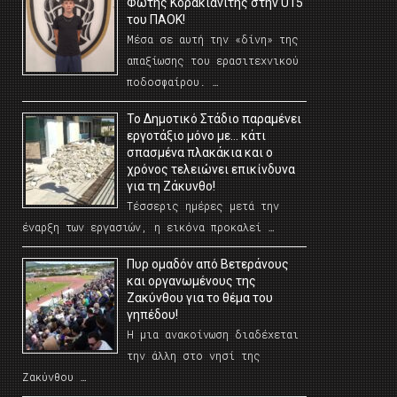
Φώτης Κορακιανίτης στην U15
του ΠΑΟΚ!
Μέσα σε αυτή την «δίνη» της
απαξίωσης του ερασιτεχνικού
ποδοσφαίρου. …
Το Δημοτικό Στάδιο παραμένει
εργοτάξιο μόνο με… κάτι
σπασμένα πλακάκια και ο
χρόνος τελειώνει επικίνδυνα
για τη Ζάκυνθο!
Τέσσερις ημέρες μετά την
έναρξη των εργασιών, η εικόνα προκαλεί …
Πυρ ομαδόν από Βετεράνους
και οργανωμένους της
Ζακύνθου για το θέμα του
γηπέδου!
Η μια ανακοίνωση διαδέχεται
την άλλη στο νησί της
Ζακύνθου …