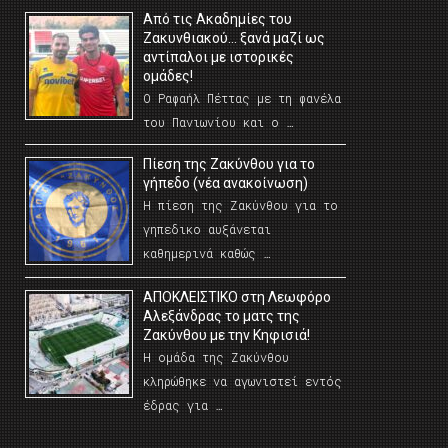
Από τις Ακαδημίες του
Ζακυνθιακού… ξανά μαζί ως
αντίπαλοι με ιστορικές
ομάδες!
Ο Ραφαήλ Πέττας με τη φανέλα
του Πανιωνίου και ο …
Πίεση της Ζακύνθου για το
γήπεδο (νέα ανακοίνωση)
Η πίεση της Ζακύνθου για το
γηπεδικο αυξάνεται
καθημερινά καθώς …
AΠΟΚΛΕΙΣΤΙΚΟ στη Λεωφόρο
Αλεξάνδρας το ματς της
Ζακύνθου με την Κηφισιά!
Η ομάδα της Ζακύνθου
κληρώθηκε να αγωνιστεί εντός
έδρας για …