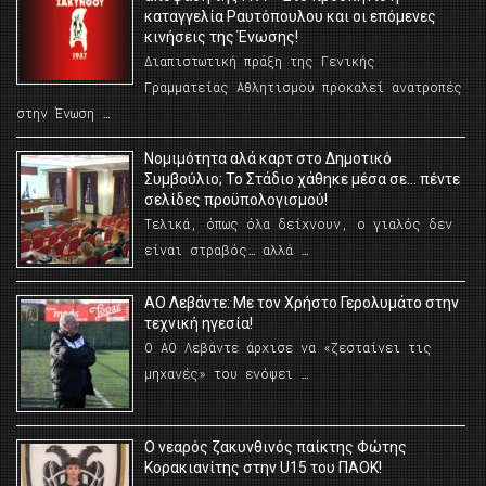
καταγγελία Ραυτόπουλου και οι επόμενες
κινήσεις της Ένωσης!
Διαπιστωτική πράξη της Γενικής
Γραμματείας Αθλητισμού προκαλεί ανατροπές
στην Ένωση …
Νομιμότητα αλά καρτ στο Δημοτικό
Συμβούλιο; Το Στάδιο χάθηκε μέσα σε… πέντε
σελίδες προϋπολογισμού!
Τελικά, όπως όλα δείχνουν, ο γιαλός δεν
είναι στραβός… αλλά …
ΑΟ Λεβάντε: Με τον Χρήστο Γερολυμάτο στην
τεχνική ηγεσία!
Ο ΑΟ Λεβάντε άρχισε να «ζεσταίνει τις
μηχανές» του ενόψει …
O νεαρός ζακυνθινός παίκτης Φώτης
Κορακιανίτης στην U15 του ΠΑΟΚ!