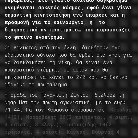
αναμένεται αρκετός κόσμος, αφού έχει γίνει
σημαντική κινητοποίηση ενώ υπάρχει και η
προσμονή για το καινούργιο, ή το
διαφορετικό αν προτιμάτε… που παρουσιάζει
το φετινό εγχείρημα.
Οι Αιγιώτες από την άλλη, διαθέτουν ένα
εξαιρετικό σύνολο που θα έρθει στο νησί για
να διεκδικήσει τη νίκη. Θα είναι ένα
πραγματικό ντέρμπι, με αυτόν που θα
επικρατήσει να κάνει το 2/2 και να ξεκινά
ιδανικά το πρωτάθλημα.
Η ομάδα του Παναγιώτη Ζωντού, διέλυσε τη
Νήαρ Ηστ την πρώτη αγωνιστική, με το ευρύ
71-44. Γα τον Κεραυνό σκόραραν οι:
Κεφαλάς
14(3), Μοσχοβάκης 26(3 τρίποντα., 4 ριμπ.,
3 ασίστ., 3 κλεψ.), Τοπουζίδης 10(2
τρίποντα, 4 ασίστ), Κάντας, Βουρνάς 4,