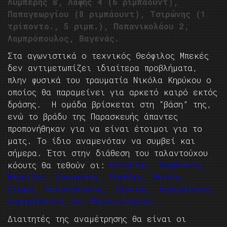
Λυμπέρης 8, Λάφης 4 (6 ριμπάουντ),
Παπαγεωργίου (8 ριμπάουντ), Τσιρώνης (1
τρίποντο., 5 ριμπ.), Παπανικολάου 2,
Λαμπρόπουλος, Βαγενάς.
Στα αγωνιστικά ο τεχνικός Θεόφιλος Μπεκές
δεν αντιμετωπίζει ιδιαίτερα προβλήματα,
πλην φυσικά του τραυματία Νικόλα Κηρύκου ο
οποίος θα παραμείνει για αρκετό καιρό εκτός
δράσης. Η ομάδα βρίσκεται στη “βάση” της,
ενώ το βράδυ της Παρασκευής άπαντες
προπονήθηκαν για να είναι έτοιμοι για το
ματς. Το ίδιο αναμενόταν να συμβεί και
σήμερα. Έτσι στην διάθεση του ταλαντούχου
κόουτς θα τεθούν οι:
Κοτσέτας, Καρβούνης,
Μπάρτζος, Ζαχαράκης, Παπάδης, Μουλάς,
Στέφος, Νικολόπουλος, Ζάγκλας, Καραμπάτσος,
Λαμπρόπουλος και Μπουλογιώργος,
Διαιτητές της αναμέτρησης θα είναι οι