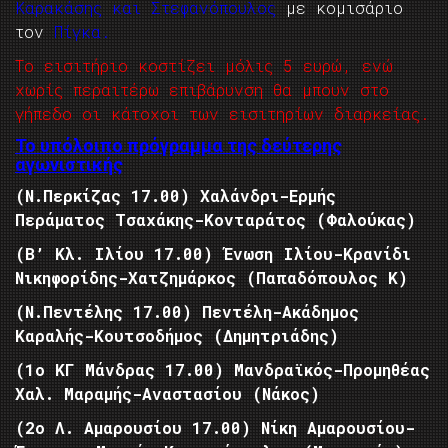
Καρακάσης και Στεφανόπουλος
με κομισάριο
τον
Πίγκα.
Το εισιτήριο κοστίζει μόλις 5 ευρώ, ενώ
χωρίς περαιτέρω επιβάρυνση θα μπουν στο
γήπεδο οι κάτοχοι των εισιτηρίων διαρκείας.
Το υπόλοιπο πρόγραμμα της δεύτερης
αγωνιστικής
(Ν.Περκίζας 17.00) Χαλάνδρι-Ερμής
Περάματος Τσαχάκης-Κονταράτος (Φαλούκας)
(Β’ Κλ. Ιλίου 17.00) Ένωση Ιλίου-Κρανίδι
Νικηφορίδης-Χατζημάρκος (Παπαδόπουλος Κ)
(Ν.Πεντέλης 17.00) Πεντέλη-Ακάδημος
Καραλής-Κουτσοδήμος (Δημητριάδης)
(1ο ΚΓ Μάνδρας 17.00) Μανδραϊκός-Προμηθέας
Χαλ. Μαραμής-Αναστασίου (Νάκος)
(2ο Λ. Αμαρουσίου 17.00) Νίκη Αμαρουσίου-