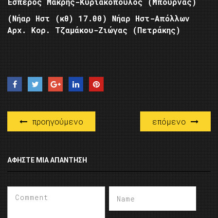
Έσπερος Μακρής-Κυριακόπουλος (Μπουρνάς)
(Νήαρ Ηστ (κθ) 17.00) Νήαρ Ηστ-Απόλλων
Αρχ. Κορ. Τζαμάκου-Ζιώγας (Πετράκης)
προηγούμενο
επόμενο
ΑΦΉΣΤΕ ΜΙΑ ΑΠΆΝΤΗΣΗ