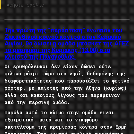
Αφήστε σχόλιο
Την πρώτη της “παράσταση” ενώπιον του
Ζακυνθινού κοινού κόντρα στον Κεραυνό
Αιγίου, θα δώσει η ομάδα μπάσκετ της ΑΓΕΖ
το μεσημέρι της Κυριακής (13.00) στο
κλειστό της Παναγούλας.
Οι ερυθρόλευκοι δεν είχαν δώσει ούτε
φιλικό μέχρι τώρα στο νησί, δεδομένης της
διαφορετικότητας που παρουσιάζει το φετινό
ρόστερ, με παίχτες από την Αθήνα (κυρίως)
αλλά και κάποιους λίγους που παρέμειναν
από την περσινή ομάδα.
Παρόλα αυτά το κλίμα στην ομάδα είναι
εξαιρετικό, μετά και το νικηφόρο
αποτέλεσμα της πρεμιέρας κόντρα στον Ερμή
Περάματος. Στο γνωστό σχολικό συγκρότημα