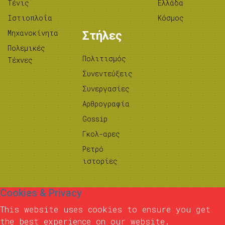
Τένις
Ελλάδα
Ιστιοπλοΐα
Κόσμος
Μηχανοκίνητα
Στήλες
Πολεμικές
Πολιτισμός
Τέχνες
Συνεντεύξεις
Συνεργασίες
Αρθρογραφία
Gossip
Γκολ-αρες
Ρετρό
ιστορίες
Cookies & Privacy
This website uses cookies to ensure you get
the best experience on our website.