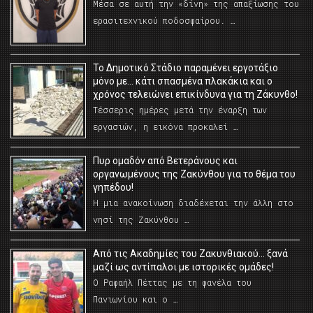
Μέσα σε αυτή την «δίνη» της απαξίωσης του
ερασιτεχνικού ποδοσφαίρου. …
Το Δημοτικό Στάδιο παραμένει εργοτάξιο
μόνο με… κάτι σπασμένα πλακάκια και ο
χρόνος τελειώνει επικίνδυνα για τη Ζάκυνθο!
Τέσσερις ημέρες μετά την έναρξη των
εργασιών, η εικόνα προκαλεί …
Πυρ ομαδόν από Βετεράνους και
οργανωμένους της Ζακύνθου για το θέμα του
γηπέδου!
Η μια ανακοίνωση διαδέχεται την άλλη στο
νησί της Ζακύνθου …
Από τις Ακαδημίες του Ζακυνθιακού… ξανά
μαζί ως αντίπαλοι με ιστορικές ομάδες!
Ο Ραφαήλ Πέττας με τη φανέλα του
Πανιωνίου και ο …