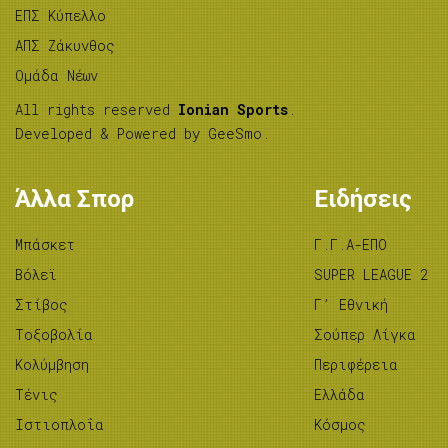
ΕΠΣ Κύπελλο
ΑΠΣ Ζάκυνθος
Ομάδα Νέων
All rights reserved
Ionian Sports
.
Developed & Powered by
GeeSmo
.
Άλλα Σπορ
Ειδήσεις
Μπάσκετ
Γ.Γ.Α-ΕΠΟ
Βόλεϊ
SUPER LEAGUE 2
Στίβος
Γ’ Εθνική
Tοξοβολία
Σούπερ Λίγκα
Κολύμβηση
Περιφέρεια
Τένις
Ελλάδα
Ιστιοπλοΐα
Κόσμος