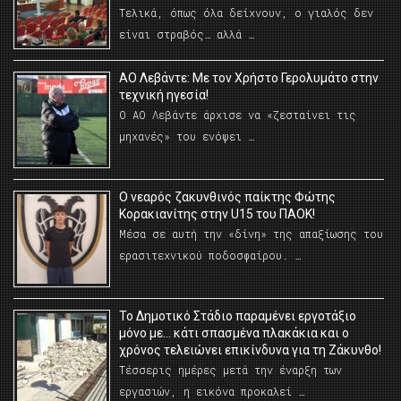
Τελικά, όπως όλα δείχνουν, ο γιαλός δεν
είναι στραβός… αλλά …
ΑΟ Λεβάντε: Με τον Χρήστο Γερολυμάτο στην
τεχνική ηγεσία!
Ο ΑΟ Λεβάντε άρχισε να «ζεσταίνει τις
μηχανές» του ενόψει …
O νεαρός ζακυνθινός παίκτης Φώτης
Κορακιανίτης στην U15 του ΠΑΟΚ!
Μέσα σε αυτή την «δίνη» της απαξίωσης του
ερασιτεχνικού ποδοσφαίρου. …
Το Δημοτικό Στάδιο παραμένει εργοτάξιο
μόνο με… κάτι σπασμένα πλακάκια και ο
χρόνος τελειώνει επικίνδυνα για τη Ζάκυνθο!
Τέσσερις ημέρες μετά την έναρξη των
εργασιών, η εικόνα προκαλεί …