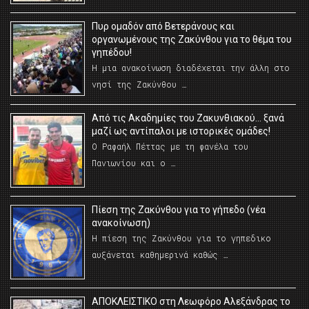
Πυρ ομαδόν από Βετεράνους και
οργανωμένους της Ζακύνθου για το θέμα του
γηπέδου!
Η μια ανακοίνωση διαδέχεται την άλλη στο
νησί της Ζακύνθου …
Από τις Ακαδημίες του Ζακυνθιακού… ξανά
μαζί ως αντίπαλοι με ιστορικές ομάδες!
Ο Ραφαήλ Πέττας με τη φανέλα του
Πανιωνίου και ο …
Πίεση της Ζακύνθου για το γήπεδο (νέα
ανακοίνωση)
Η πίεση της Ζακύνθου για το γηπεδικο
αυξάνεται καθημερινά καθώς …
AΠΟΚΛΕΙΣΤΙΚΟ στη Λεωφόρο Αλεξάνδρας το