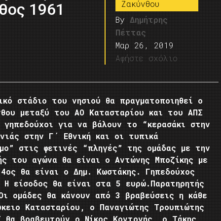
Ζακύνθου
θος 1961
By
Δημήτρης
Πέττας
Μαρ 26, 2019
Αφήστε σχόλιο
κό στάδιο του νησιού θα πραγματοποιηθεί ο
νθου μεταξύ του ΑΟ Κατασταρίου και του ΑΠΣ
ά γηπεδούχοι για να βάλουν το “κερασάκι στην
νιάς στην Γ΄ Εθνική και οι τυπικά
αμο” στις φετινές “πληγές” της ομάδας με την
ής του αγώνα θα είναι ο Αντώνης Μποζίκης με
4ος θα είναι ο Δημ. Κωστάκης. Γηπεδούχος
 Η είσοδος θα είναι στα 5 ευρώ.Παρατηρητής
Οι ομάδες θα κάνουν από 3 βραβεύσεις η κάθε
ύκειο Κατασταρίου, ο Παναγιώτης Τρουπιώτης
Σ θα βραβευτούν ο Νίκος Κοντονής, ο Τάκης