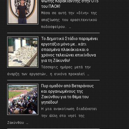
Φώτης Κορακιανίτης στην U15
του ΠΑΟΚ!
Μέσα σε αυτή την «δίνη» της
απαξίωσης του ερασιτεχνικού
ποδοσφαίρου. …
Το Δημοτικό Στάδιο παραμένει
εργοτάξιο μόνο με… κάτι
σπασμένα πλακάκια και ο
χρόνος τελειώνει επικίνδυνα
για τη Ζάκυνθο!
Τέσσερις ημέρες μετά την
έναρξη των εργασιών, η εικόνα προκαλεί …
Πυρ ομαδόν από Βετεράνους
και οργανωμένους της
Ζακύνθου για το θέμα του
γηπέδου!
Η μια ανακοίνωση διαδέχεται
την άλλη στο νησί της
Ζακύνθου …