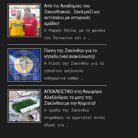
Από τις Ακαδημίες του
Ζακυνθιακού… ξανά μαζί ως
αντίπαλοι με ιστορικές
ομάδες!
Ο Ραφαήλ Πέττας με τη φανέλα
του Πανιωνίου και ο …
Πίεση της Ζακύνθου για το
γήπεδο (νέα ανακοίνωση)
Η πίεση της Ζακύνθου για το
γηπεδικο αυξάνεται
καθημερινά καθώς …
AΠΟΚΛΕΙΣΤΙΚΟ στη Λεωφόρο
Αλεξάνδρας το ματς της
Ζακύνθου με την Κηφισιά!
Η ομάδα της Ζακύνθου
κληρώθηκε να αγωνιστεί εντός
έδρας για …