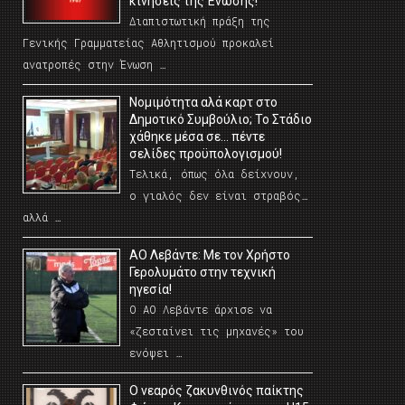
κινήσεις της Ένωσης!
Διαπιστωτική πράξη της
Γενικής Γραμματείας Αθλητισμού προκαλεί
ανατροπές στην Ένωση …
Νομιμότητα αλά καρτ στο
Δημοτικό Συμβούλιο; Το Στάδιο
χάθηκε μέσα σε… πέντε
σελίδες προϋπολογισμού!
Τελικά, όπως όλα δείχνουν,
ο γιαλός δεν είναι στραβός…
αλλά …
ΑΟ Λεβάντε: Με τον Χρήστο
Γερολυμάτο στην τεχνική
ηγεσία!
Ο ΑΟ Λεβάντε άρχισε να
«ζεσταίνει τις μηχανές» του
ενόψει …
O νεαρός ζακυνθινός παίκτης