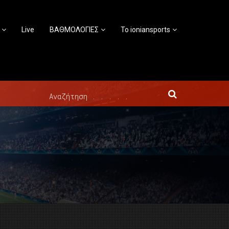
Live
ΒΑΘΜΟΛΟΓΙΕΣ
Το ioniansports