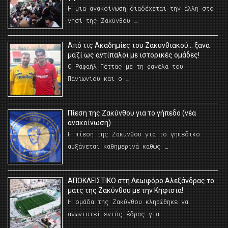
Η μια ανακοίνωση διαδέχεται την άλλη στο
νησί της Ζακύνθου …
Από τις Ακαδημίες του Ζακυνθιακού… ξανά
μαζί ως αντίπαλοι με ιστορικές ομάδες!
Ο Ραφαήλ Πέττας με τη φανέλα του
Πανιωνίου και ο …
Πίεση της Ζακύνθου για το γήπεδο (νέα
ανακοίνωση)
Η πίεση της Ζακύνθου για το γηπεδικο
αυξάνεται καθημερινά καθώς …
AΠΟΚΛΕΙΣΤΙΚΟ στη Λεωφόρο Αλεξάνδρας το
ματς της Ζακύνθου με την Κηφισιά!
Η ομάδα της Ζακύνθου κληρώθηκε να
αγωνιστεί εντός έδρας για …