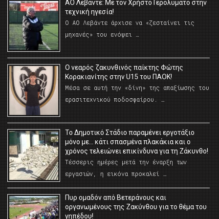
ΑΟ Λεβάντε: Με τον Χρήστο Γερολυμάτο στην
τεχνική ηγεσία!
Ο ΑΟ Λεβάντε άρχισε να «ζεσταίνει τις
μηχανές» του ενόψει …
O νεαρός ζακυνθινός παίκτης Φώτης
Κορακιανίτης στην U15 του ΠΑΟΚ!
Μέσα σε αυτή την «δίνη» της απαξίωσης του
ερασιτεχνικού ποδοσφαίρου. …
Το Δημοτικό Στάδιο παραμένει εργοτάξιο
μόνο με… κάτι σπασμένα πλακάκια και ο
χρόνος τελειώνει επικίνδυνα για τη Ζάκυνθο!
Τέσσερις ημέρες μετά την έναρξη των
εργασιών, η εικόνα προκαλεί …
Πυρ ομαδόν από Βετεράνους και
οργανωμένους της Ζακύνθου για το θέμα του
γηπέδου!