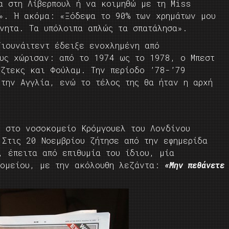
α στη Λίβερπουλ ή να κοιμηθώ με τη Miss
». Ή ακόμα: «Ξόδεψα το 90% των χρημάτων μου
ίνητα. Τα υπόλοιπα απλώς τα σπατάλησα».
Γιουνάιτεντ έδειξε ενοχλημένη από
ους χώρισαν: από το 1974 ως το 1978, ο Μπεστ
τζτεκς και Φούλαμ. Την περίοδο ’78-’79
 την Αγγλία, ενώ το τέλος της θα ήταν η αρχή
ι στο νοσοκομείο Κρόμγουελ του Λονδίνου
 Στις 20 Νοεμβρίου ζήτησε από την εφημερίδα
, έπειτα από επιθυμία του ίδιου, μία
κομείου, με την ακόλουθη λεζάντα:
«Μην πεθάνετε