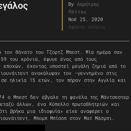
εγάλος
By
Δημήτρης
Πέττας
Νοέ 25, 2020
Αφήστε σχόλιο
ό τον θάνατο του Τζορτζ Μπεστ. Μία ημέρα σαν
 59 του χρόνια, έφυγε ένας από τους
ν εποχών, έχοντας υποστεί μεγάλη ζημιά από το
Γιουνάιτεντ ανακάλυψαν τον -γεννημένο στις
 σε ηλικία 15 ετών, τον πήραν στην Αγγλία και
.
74 ο Μπεστ δεν έβγαλε τη φανέλα της Μάντσεστερ
μεταξύ άλλων, ένα Κύπελλο πρωταθλητριών και
ότι βρήκα μια ιδιοφυΐα» είχε αναφέρει ο
ιουνάιτεντ, Μπομπ Μπίσοπ στον Ματ Μάσμπι.