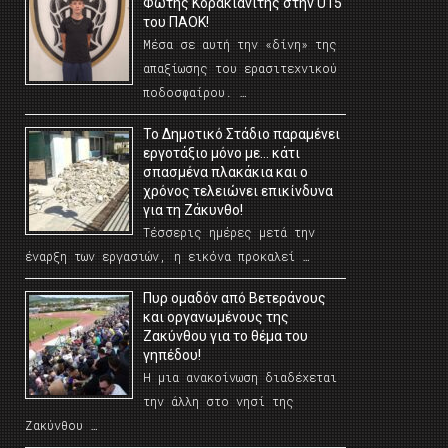
Φώτης Κορακιανίτης στην U15
του ΠΑΟΚ!
Μέσα σε αυτή την «δίνη» της
απαξίωσης του ερασιτεχνικού
ποδοσφαίρου. …
Το Δημοτικό Στάδιο παραμένει
εργοτάξιο μόνο με… κάτι
σπασμένα πλακάκια και ο
χρόνος τελειώνει επικίνδυνα
για τη Ζάκυνθο!
Τέσσερις ημέρες μετά την
έναρξη των εργασιών, η εικόνα προκαλεί …
Πυρ ομαδόν από Βετεράνους
και οργανωμένους της
Ζακύνθου για το θέμα του
γηπέδου!
Η μια ανακοίνωση διαδέχεται
την άλλη στο νησί της
Ζακύνθου …