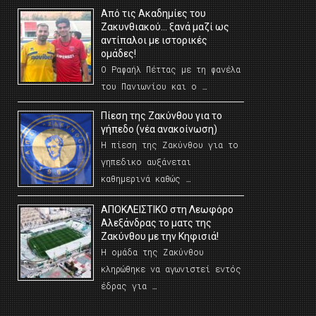
Από τις Ακαδημίες του
Ζακυνθιακού… ξανά μαζί ως
αντίπαλοι με ιστορικές
ομάδες!
Ο Ραφαήλ Πέττας με τη φανέλα
του Πανιωνίου και ο …
Πίεση της Ζακύνθου για το
γήπεδο (νέα ανακοίνωση)
Η πίεση της Ζακύνθου για το
γηπεδικο αυξάνεται
καθημερινά καθώς …
AΠΟΚΛΕΙΣΤΙΚΟ στη Λεωφόρο
Αλεξάνδρας το ματς της
Ζακύνθου με την Κηφισιά!
Η ομάδα της Ζακύνθου
κληρώθηκε να αγωνιστεί εντός
έδρας για …