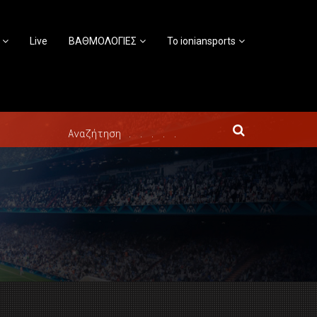
Live
ΒΑΘΜΟΛΟΓΙΕΣ
Το ioniansports