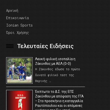
Αρχική
Επικοινωνία
Ionian Sports
Όροι Χρήσης
Τελευταίες Ειδήσεις
Λευκή-φιλική ισοπαλία η
Ζάκυνθος με ΑΕΛ (0-0)
Η Ζάκυνθος έδωσε το πρώτο
δυνατό φιλικό τεστ της
θερινής …
Έκπτωτο το Δ.Σ. της ΕΠΣ
Ζακύνθου με απόφαση της ΓΓΑ
– Στο προσκήνιο η καταγγελία
Ραυτόπουλου και οι επόμενες