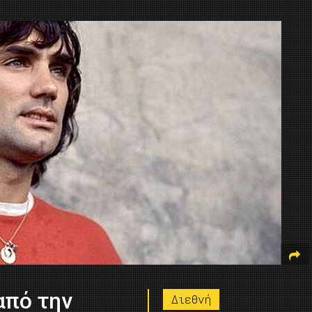
από την
Διεθνή