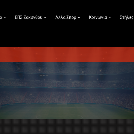
ο
ΕΠΣ Ζακύνθου
Άλλα Σπορ
Κοινωνία
Στήλες