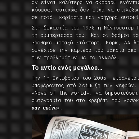
αν είναι καλύτερα να σκοράρω ενάντι
κόσμος, ευτυχώς δεν είχα να επιλέξω
σε ποτά, κορίτσια και γρήγορα αυτοκ
Στη δεκαετία του 1970 η Μάντσεστερ 
τη συμπεριφορά του. Και οι δρόμοι τ
βρέθηκε μεταξύ Στόκπορτ, Κορκ, ΛΑ Ά
συνέχισε την καριέρα του μακριά από
των προβλημάτων με το αλκοόλ.
To αντίο ενός μεγάλου…
Την 1η Οκτωβρίου του 2005, εισάγετα
υποφέροντας από λοίμωξη των νεφρών.
«News of the world», να δημοσιεύσει
φωτογραφία του στο κρεβάτι του νοσο
σαν εμένα»
.