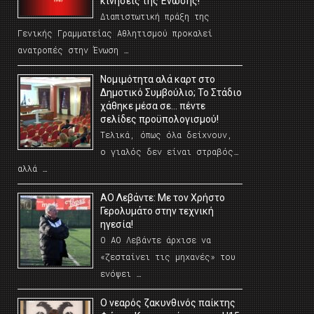
κινήσεις της Ένωσης!
Διαπιστωτική πράξη της
Γενικής Γραμματείας Αθλητισμού προκαλεί
ανατροπές στην Ένωση …
Νομιμότητα αλά καρτ στο
Δημοτικό Συμβούλιο; Το Στάδιο
χάθηκε μέσα σε… πέντε
σελίδες προϋπολογισμού!
Τελικά, όπως όλα δείχνουν,
ο γιαλός δεν είναι στραβός…
αλλά …
ΑΟ Λεβάντε: Με τον Χρήστο
Γερολυμάτο στην τεχνική
ηγεσία!
Ο ΑΟ Λεβάντε άρχισε να
«ζεσταίνει τις μηχανές» του
ενόψει …
O νεαρός ζακυνθινός παίκτης