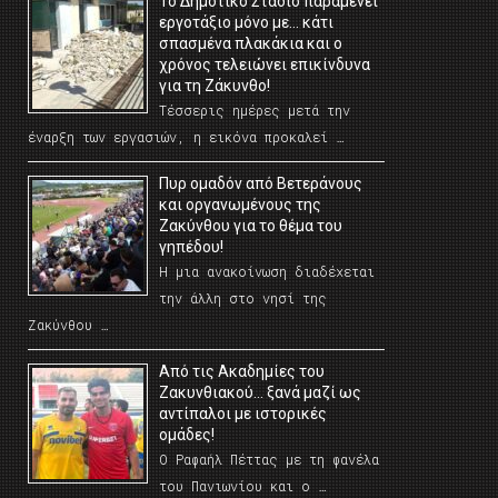
Το Δημοτικό Στάδιο παραμένει
εργοτάξιο μόνο με… κάτι
σπασμένα πλακάκια και ο
χρόνος τελειώνει επικίνδυνα
για τη Ζάκυνθο!
Τέσσερις ημέρες μετά την
έναρξη των εργασιών, η εικόνα προκαλεί …
Πυρ ομαδόν από Βετεράνους
και οργανωμένους της
Ζακύνθου για το θέμα του
γηπέδου!
Η μια ανακοίνωση διαδέχεται
την άλλη στο νησί της
Ζακύνθου …
Από τις Ακαδημίες του
Ζακυνθιακού… ξανά μαζί ως
αντίπαλοι με ιστορικές
ομάδες!
Ο Ραφαήλ Πέττας με τη φανέλα
του Πανιωνίου και ο …