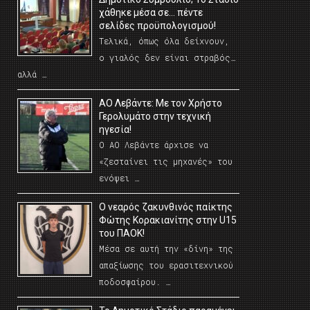
χάθηκε μέσα σε… πέντε
σελίδες προϋπολογισμού!
Τελικά, όπως όλα δείχνουν,
ο γιαλός δεν είναι στραβός…
αλλά …
ΑΟ Λεβάντε: Με τον Χρήστο
Γερολυμάτο στην τεχνική
ηγεσία!
Ο ΑΟ Λεβάντε άρχισε να
«ζεσταίνει τις μηχανές» του
ενόψει …
O νεαρός ζακυνθινός παίκτης
Φώτης Κορακιανίτης στην U15
του ΠΑΟΚ!
Μέσα σε αυτή την «δίνη» της
απαξίωσης του ερασιτεχνικού
ποδοσφαίρου. …