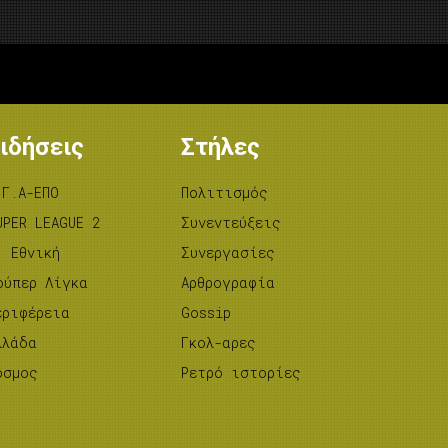
ιδήσεις
Στήλες
.Γ.Α-ΕΠΟ
Πολιτισμός
UPER LEAGUE 2
Συνεντεύξεις
’ Εθνική
Συνεργασίες
ούπερ Λίγκα
Αρθρογραφία
εριφέρεια
Gossip
λλάδα
Γκολ-αρες
όσμος
Ρετρό ιστορίες