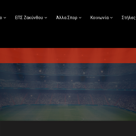
ο
ΕΠΣ Ζακύνθου
Άλλα Σπορ
Κοινωνία
Στήλες