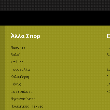
Άλλα Σπορ
Ε
Μπάσκετ
Γ
Βόλεϊ
S
Στίβος
Γ
Tοξοβολία
Σ
Κολύμβηση
Π
Τένις
Ε
Ιστιοπλοΐα
Κ
Μηχανοκίνητα
Πολεμικές Τέχνες