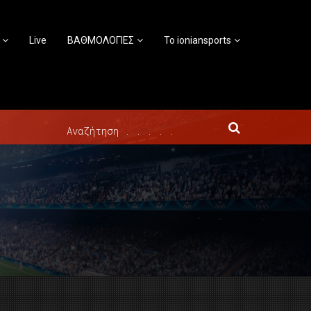
Live
ΒΑΘΜΟΛΟΓΙΕΣ
Το ioniansports