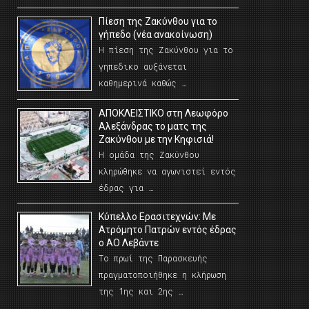
Πίεση της Ζακύνθου για το
γήπεδο (νέα ανακοίνωση)
Η πίεση της Ζακύνθου για το
γηπεδικο αυξάνεται
καθημερινά καθώς …
AΠΟΚΛΕΙΣΤΙΚΟ στη Λεωφόρο
Αλεξάνδρας το ματς της
Ζακύνθου με την Κηφισιά!
Η ομάδα της Ζακύνθου
κληρώθηκε να αγωνιστεί εντός
έδρας για …
Κύπελλο Ερασιτεχνών: Με
Ατρόμητο Πατρών εντός έδρας
ο ΑΟ Λεβάντε
Το πρωί της Παρασκευής
πραγματοποιήθηκε η κλήρωση
της 1ης και 2ης …