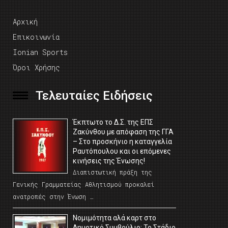
Αρχική
Επικοινωνία
Ionian Sports
Όροι Χρήσης
Τελευταίες Ειδήσεις
Έκπτωτο το Δ.Σ. της ΕΠΣ
Ζακύνθου με απόφαση της ΓΓΑ
– Στο προσκήνιο η καταγγελία
Ραυτόπουλου και οι επόμενες
κινήσεις της Ένωσης!
Διαπιστωτική πράξη της
Γενικής Γραμματείας Αθλητισμού προκαλεί
ανατροπές στην Ένωση …
Νομιμότητα αλά καρτ στο
Δημοτικό Συμβούλιο; Το Στάδιο