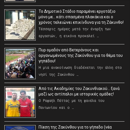
Το Δημοτικό Στάδιο παραμένει εργοτάξιο
μόνο με… κάτι σπασμένα πλακάκια και ο
χρόνος τελειώνει επικίνδυνα για τη Ζάκυνθο!
Τέσσερις ημέρες μετά την έναρξη των
εργασιών, η εικόνα προκαλεί …
Πυρ ομαδόν από Βετεράνους και
οργανωμένους της Ζακύνθου για το θέμα του
γηπέδου!
Η μια ανακοίνωση διαδέχεται την άλλη στο
νησί της Ζακύνθου …
Από τις Ακαδημίες του Ζακυνθιακού… ξανά
μαζί ως αντίπαλοι με ιστορικές ομάδες!
Ο Ραφαήλ Πέττας με τη φανέλα του
Πανιωνίου και ο …
Πίεση της Ζακύνθου για το γήπεδο (νέα