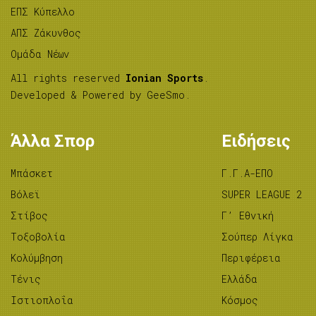
ΕΠΣ Κύπελλο
ΑΠΣ Ζάκυνθος
Ομάδα Νέων
All rights reserved
Ionian Sports
.
Developed & Powered by
GeeSmo
.
Άλλα Σπορ
Ειδήσεις
Μπάσκετ
Γ.Γ.Α-ΕΠΟ
Βόλεϊ
SUPER LEAGUE 2
Στίβος
Γ’ Εθνική
Tοξοβολία
Σούπερ Λίγκα
Κολύμβηση
Περιφέρεια
Τένις
Ελλάδα
Ιστιοπλοΐα
Κόσμος