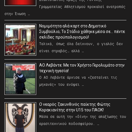
Γραμματείας Αθλητισμού προκαλεί ανατροπές
στην Ένωση …
Νομιμότητα αλά καρτ στο Δημοτικό
Συμβούλιο; Το Στάδιο χάθηκε μέσα σε… πέντε
σελίδες προϋπολογισμού!
Τελικά, όπως όλα δείχνουν, ο γιαλός δεν
είναι στραβός… αλλά …
ΑΟ Λεβάντε: Με τον Χρήστο Γερολυμάτο στην
τεχνική ηγεσία!
Ο ΑΟ Λεβάντε άρχισε να «ζεσταίνει τις
μηχανές» του ενόψει …
O νεαρός ζακυνθινός παίκτης Φώτης
Κορακιανίτης στην U15 του ΠΑΟΚ!
Μέσα σε αυτή την «δίνη» της απαξίωσης του
ερασιτεχνικού ποδοσφαίρου. …