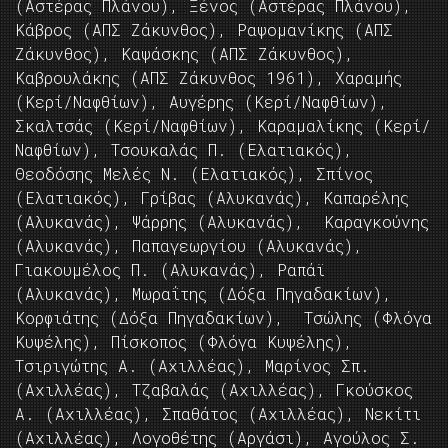
(Αστέρας Πλάνου), Ξένος (Αστέρας Πλάνου),
Κάβρος (ΑΠΣ Ζάκυνθος), Ραψομανίκης (ΑΠΣ
Ζάκυνθος), Καψάσκης (ΑΠΣ Ζάκυνθος),
Καβρουλάκης (ΑΠΣ Ζάκυνθος 1961), Χαραμής
(Κερί/Ναφθίων), Αυγέρης (Κερί/Ναφθίων),
Σκαλτσάς (Κερί/Ναφθίων), Καραμαλίκης (Κερί/
Ναφθίων), Τσουκαλάς Π. (Ελατιακός),
Θεοδόσης Μελές Ν. (Ελατιακός), Σπίνος
(Ελατιακός), Γρίβας (Αλυκανάς), Καπαρέλης
(Αλυκανάς), Ψάρρης (Αλυκανάς), Καραγκούνης
(Αλυκανάς), Παπαγεωργίου (Αλυκανάς),
Γιακουμέλος Π. (Αλυκανάς), Ραπάϊ
(Αλυκανάς), Μωραΐτης (Δόξα Πηγαδακίων),
Κορφιάτης (Δόξα Πηγαδακίων), Τσώλης (Φλόγα
Κυψέλης), Πίσκοπος (Φλόγα Κυψέλης),
Τσιριγώτης Α. (Αχιλλέας), Μαρίνος Σπ.
(Αχιλλέας), Τζαβαλάς (Αχιλλέας), Γκούσκος
Α. (Αχιλλέας), Σπαθάτος (Αχιλλέας), Νεκίτι
(Αχιλλέας), Λογοθέτης (Αργάσι), Αγούλος Σ.