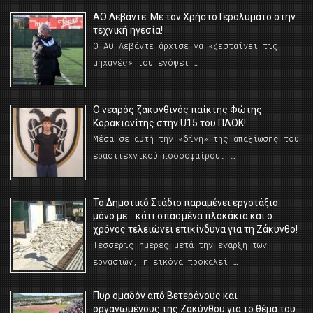
ΑΟ Λεβάντε: Με τον Χρήστο Γερολυμάτο στην
τεχνική ηγεσία!
Ο ΑΟ Λεβάντε άρχισε να «ζεσταίνει τις
μηχανές» του ενόψει …
O νεαρός ζακυνθινός παίκτης Φώτης
Κορακιανίτης στην U15 του ΠΑΟΚ!
Μέσα σε αυτή την «δίνη» της απαξίωσης του
ερασιτεχνικού ποδοσφαίρου. …
Το Δημοτικό Στάδιο παραμένει εργοτάξιο
μόνο με… κάτι σπασμένα πλακάκια και ο
χρόνος τελειώνει επικίνδυνα για τη Ζάκυνθο!
Τέσσερις ημέρες μετά την έναρξη των
εργασιών, η εικόνα προκαλεί …
Πυρ ομαδόν από Βετεράνους και
οργανωμένους της Ζακύνθου για το θέμα του