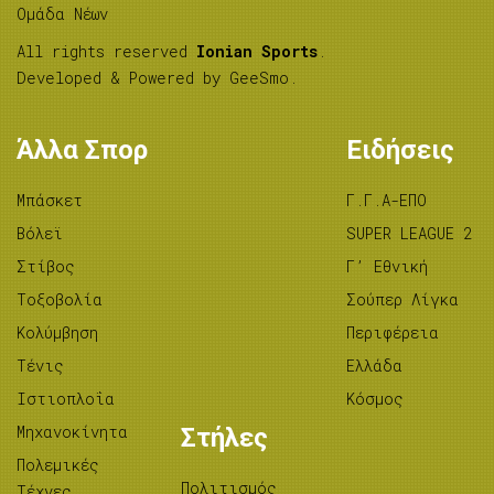
Ομάδα Νέων
All rights reserved
Ionian Sports
.
Developed & Powered by
GeeSmo
.
Άλλα Σπορ
Ειδήσεις
Μπάσκετ
Γ.Γ.Α-ΕΠΟ
Βόλεϊ
SUPER LEAGUE 2
Στίβος
Γ’ Εθνική
Tοξοβολία
Σούπερ Λίγκα
Κολύμβηση
Περιφέρεια
Τένις
Ελλάδα
Ιστιοπλοΐα
Κόσμος
Μηχανοκίνητα
Στήλες
Πολεμικές
Πολιτισμός
Τέχνες