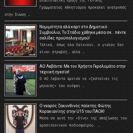
Γραμματείας Αθλητισμού προκαλεί ανατροπές
στην Ένωση …
Νομιμότητα αλά καρτ στο Δημοτικό
Συμβούλιο; Το Στάδιο χάθηκε μέσα σε… πέντε
σελίδες προϋπολογισμού!
Τελικά, όπως όλα δείχνουν, ο γιαλός δεν
είναι στραβός… αλλά …
ΑΟ Λεβάντε: Με τον Χρήστο Γερολυμάτο στην
τεχνική ηγεσία!
Ο ΑΟ Λεβάντε άρχισε να «ζεσταίνει τις
μηχανές» του ενόψει …
O νεαρός ζακυνθινός παίκτης Φώτης
Κορακιανίτης στην U15 του ΠΑΟΚ!
Μέσα σε αυτή την «δίνη» της απαξίωσης του
ερασιτεχνικού ποδοσφαίρου. …