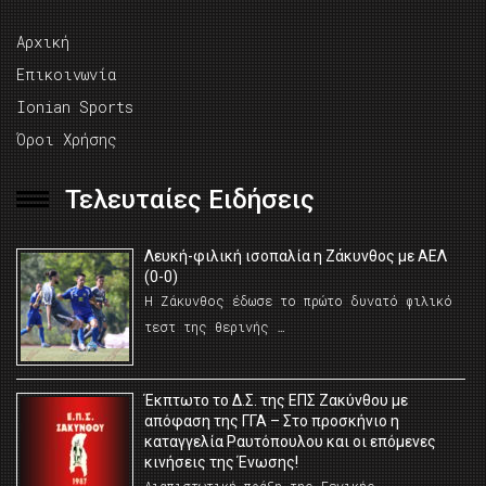
Αρχική
Επικοινωνία
Ionian Sports
Όροι Χρήσης
Τελευταίες Ειδήσεις
Λευκή-φιλική ισοπαλία η Ζάκυνθος με ΑΕΛ
(0-0)
Η Ζάκυνθος έδωσε το πρώτο δυνατό φιλικό
τεστ της θερινής …
Έκπτωτο το Δ.Σ. της ΕΠΣ Ζακύνθου με
απόφαση της ΓΓΑ – Στο προσκήνιο η
καταγγελία Ραυτόπουλου και οι επόμενες
κινήσεις της Ένωσης!
Διαπιστωτική πράξη της Γενικής