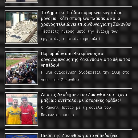
Το Δημοτικό Στάδιο παραμένει εργοτάξιο
μόνο με… κάτι σπασμένα πλακάκια και ο
χρόνος τελειώνει επικίνδυνα για τη Ζάκυνθο!
Τέσσερις ημέρες μετά την έναρξη των
εργασιών, η εικόνα προκαλεί …
Πυρ ομαδόν από Βετεράνους και
οργανωμένους της Ζακύνθου για το θέμα του
γηπέδου!
Η μια ανακοίνωση διαδέχεται την άλλη στο
νησί της Ζακύνθου …
Από τις Ακαδημίες του Ζακυνθιακού… ξανά
μαζί ως αντίπαλοι με ιστορικές ομάδες!
Ο Ραφαήλ Πέττας με τη φανέλα του
Πανιωνίου και ο …
Πίεση της Ζακύνθου για το γήπεδο (νέα