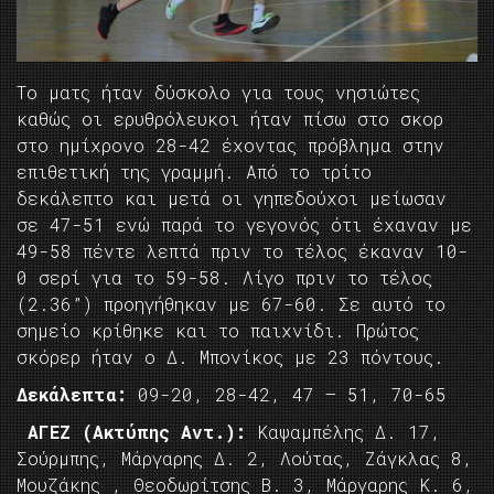
Το ματς ήταν δύσκολο για τους νησιώτες
καθώς οι ερυθρόλευκοι ήταν πίσω στο σκορ
στο ημίχρονο 28-42 έχοντας πρόβλημα στην
επιθετική της γραμμή. Από το τρίτο
δεκάλεπτο και μετά οι γηπεδούχοι μείωσαν
σε 47-51 ενώ παρά το γεγονός ότι έχαναν με
49-58 πέντε λεπτά πριν το τέλος έκαναν 10-
0 σερί για το 59-58. Λίγο πριν το τέλος
(2.36”) προηγήθηκαν με 67-60. Σε αυτό το
σημείο κρίθηκε και το παιχνίδι. Πρώτος
σκόρερ ήταν ο Δ. Μπονίκος με 23 πόντους.
Δεκάλεπτα:
09-20, 28-42, 47 – 51, 70-65
ΑΓΕΖ (Ακτύπης Αντ.):
Καψαμπέλης Δ. 17,
Σούρμπης, Μάργαρης Δ. 2, Λούτας, Ζάγκλας 8,
Μουζάκης , Θεοδωρίτσης Β. 3, Μάργαρης Κ. 6,