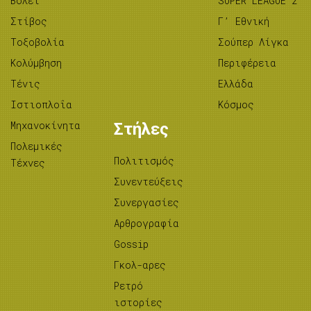
Βόλεϊ
SUPER LEAGUE 2
Στίβος
Γ’ Εθνική
Tοξοβολία
Σούπερ Λίγκα
Κολύμβηση
Περιφέρεια
Τένις
Ελλάδα
Ιστιοπλοΐα
Κόσμος
Μηχανοκίνητα
Στήλες
Πολεμικές
Πολιτισμός
Τέχνες
Συνεντεύξεις
Συνεργασίες
Αρθρογραφία
Gossip
Γκολ-αρες
Ρετρό
ιστορίες