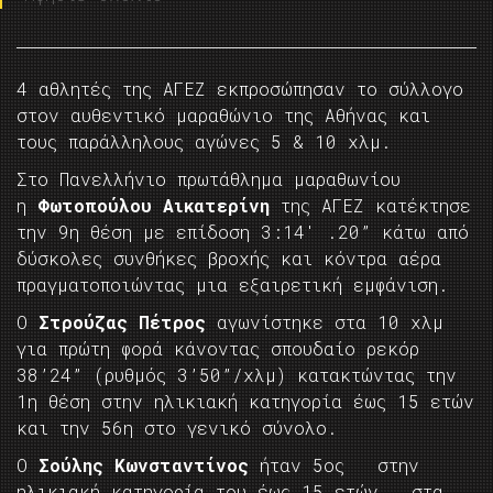
4 αθλητές της ΑΓΕΖ εκπροσώπησαν το σύλλογο
στον αυθεντικό μαραθώνιο της Αθήνας και
τους παράλληλους αγώνες 5 & 10 χλμ.
Στο Πανελλήνιο πρωτάθλημα μαραθωνίου
η
Φωτοπούλου Αικατερίνη
της ΑΓΕΖ κατέκτησε
την 9η θέση με επίδοση 3:14′ .20” κάτω από
δύσκολες συνθήκες βροχής και κόντρα αέρα
πραγματοποιώντας μια εξαιρετική εμφάνιση.
Ο
Στρούζας Πέτρος
αγωνίστηκε στα 10 χλμ
για πρώτη φορά κάνοντας σπουδαίο ρεκόρ
38’24” (ρυθμός 3’50”/χλμ) κατακτώντας την
1η θέση στην ηλικιακή κατηγορία έως 15 ετών
και την 56η στο γενικό σύνολο.
Ο
Σούλης Κωνσταντίνος
ήταν 5ος στην
ηλικιακή κατηγορία του έως 15 ετών στα