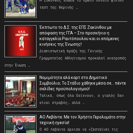
Η Ζάκυνθος έδωσε το πρώτο δυνατό φιλικό
τεστ της θερινής …
Έκπτωτο το Δ.Σ. της ΕΠΣ Ζακύνθου με
απόφαση της ΓΓΑ – Στο προσκήνιο η
καταγγελία Ραυτόπουλου και οι επόμενες
κινήσεις της Ένωσης!
Διαπιστωτική πράξη της Γενικής
Γραμματείας Αθλητισμού προκαλεί ανατροπές
στην Ένωση …
Νομιμότητα αλά καρτ στο Δημοτικό
Συμβούλιο; Το Στάδιο χάθηκε μέσα σε… πέντε
σελίδες προϋπολογισμού!
Τελικά, όπως όλα δείχνουν, ο γιαλός δεν
είναι στραβός… αλλά …
ΑΟ Λεβάντε: Με τον Χρήστο Γερολυμάτο στην
τεχνική ηγεσία!
Ο ΑΟ Λεβάντε άρχισε να «ζεσταίνει τις