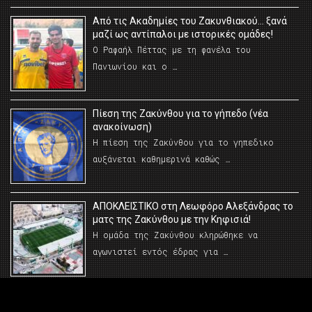
Από τις Ακαδημίες του Ζακυνθιακού… ξανά
μαζί ως αντίπαλοι με ιστορικές ομάδες!
Ο Ραφαήλ Πέττας με τη φανέλα του
Πανιωνίου και ο …
Πίεση της Ζακύνθου για το γήπεδο (νέα
ανακοίνωση)
Η πίεση της Ζακύνθου για το γηπεδικο
αυξάνεται καθημερινά καθώς …
AΠΟΚΛΕΙΣΤΙΚΟ στη Λεωφόρο Αλεξάνδρας το
ματς της Ζακύνθου με την Κηφισιά!
Η ομάδα της Ζακύνθου κληρώθηκε να
αγωνιστεί εντός έδρας για …