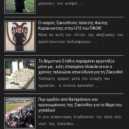
μηχανές» του ενόψει …
O νεαρός ζακυνθινός παίκτης Φώτης
Κορακιανίτης στην U15 του ΠΑΟΚ!
Μέσα σε αυτή την «δίνη» της απαξίωσης του
ερασιτεχνικού ποδοσφαίρου. …
Το Δημοτικό Στάδιο παραμένει εργοτάξιο
μόνο με… κάτι σπασμένα πλακάκια και ο
χρόνος τελειώνει επικίνδυνα για τη Ζάκυνθο!
Τέσσερις ημέρες μετά την έναρξη των
εργασιών, η εικόνα προκαλεί …
Πυρ ομαδόν από Βετεράνους και
οργανωμένους της Ζακύνθου για το θέμα του
γηπέδου!
Η μια ανακοίνωση διαδέχεται την άλλη στο
νησί της Ζακύνθου …