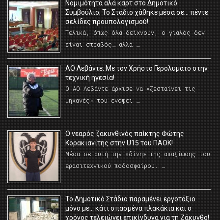
Νομιμότητα αλά καρτ στο Δημοτικό
Συμβούλιο; Το Στάδιο χάθηκε μέσα σε… πέντε
σελίδες προϋπολογισμού!
Τελικά, όπως όλα δείχνουν, ο γιαλός δεν
είναι στραβός… αλλά …
ΑΟ Λεβάντε: Με τον Χρήστο Γερολυμάτο στην
τεχνική ηγεσία!
Ο ΑΟ Λεβάντε άρχισε να «ζεσταίνει τις
μηχανές» του ενόψει …
O νεαρός ζακυνθινός παίκτης Φώτης
Κορακιανίτης στην U15 του ΠΑΟΚ!
Μέσα σε αυτή την «δίνη» της απαξίωσης του
ερασιτεχνικού ποδοσφαίρου. …
Το Δημοτικό Στάδιο παραμένει εργοτάξιο
μόνο με… κάτι σπασμένα πλακάκια και ο
χρόνος τελειώνει επικίνδυνα για τη Ζάκυνθο!