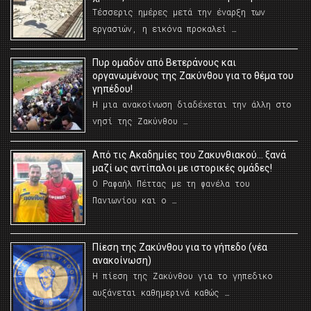
Τέσσερις ημέρες μετά την έναρξη των
εργασιών, η εικόνα προκαλεί …
Πυρ ομαδόν από Βετεράνους και
οργανωμένους της Ζακύνθου για το θέμα του
γηπέδου!
Η μια ανακοίνωση διαδέχεται την άλλη στο
νησί της Ζακύνθου …
Από τις Ακαδημίες του Ζακυνθιακού… ξανά
μαζί ως αντίπαλοι με ιστορικές ομάδες!
Ο Ραφαήλ Πέττας με τη φανέλα του
Πανιωνίου και ο …
Πίεση της Ζακύνθου για το γήπεδο (νέα
ανακοίνωση)
Η πίεση της Ζακύνθου για το γηπεδικο
αυξάνεται καθημερινά καθώς …