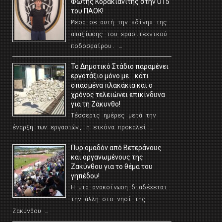
Φώτης Κορακιανίτης στην U15
του ΠΑΟΚ!
Μέσα σε αυτή την «δίνη» της
απαξίωσης του ερασιτεχνικού
ποδοσφαίρου. …
Το Δημοτικό Στάδιο παραμένει
εργοτάξιο μόνο με… κάτι
σπασμένα πλακάκια και ο
χρόνος τελειώνει επικίνδυνα
για τη Ζάκυνθο!
Τέσσερις ημέρες μετά την
έναρξη των εργασιών, η εικόνα προκαλεί …
Πυρ ομαδόν από Βετεράνους
και οργανωμένους της
Ζακύνθου για το θέμα του
γηπέδου!
Η μια ανακοίνωση διαδέχεται
την άλλη στο νησί της
Ζακύνθου …