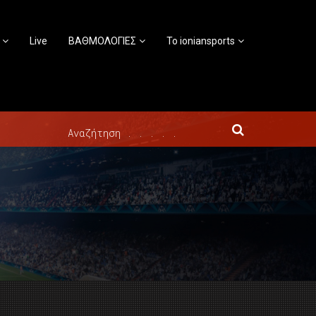
Live
ΒΑΘΜΟΛΟΓΙΕΣ
Το ioniansports