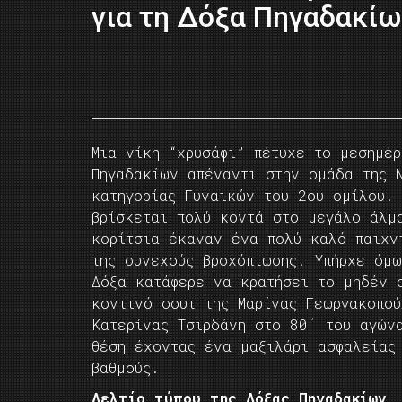
για τη Δόξα Πηγαδακίω
Μια νίκη “χρυσάφι” πέτυχε το μεσημέρ
Πηγαδακίων απέναντι στην ομάδα της Ν
κατηγορίας Γυναικών του 2ου ομίλου.
βρίσκεται πολύ κοντά στο μεγάλο άλμ
κορίτσια έκαναν ένα πολύ καλό παιχν
της συνεχούς βροχόπτωσης. Υπήρχε όμ
Δόξα κατάφερε να κρατήσει το μηδέν 
κοντινό σουτ της Μαρίνας Γεωργακοπο
Κατερίνας Τσιρδάνη στο 80΄ του αγών
θέση έχοντας ένα μαξιλάρι ασφαλείας
βαθμούς.
Δελτίο τύπου της Δόξας Πηγαδακίων