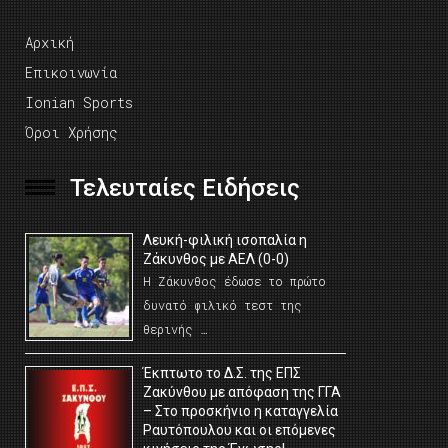
Αρχική
Επικοινωνία
Ionian Sports
Όροι Χρήσης
Τελευταίες Ειδήσεις
Λευκή-φιλική ισοπαλία η
Ζάκυνθος με ΑΕΛ (0-0)
Η Ζάκυνθος έδωσε το πρώτο
δυνατό φιλικό τεστ της
θερινής …
Έκπτωτο το Δ.Σ. της ΕΠΣ
Ζακύνθου με απόφαση της ΓΓΑ
– Στο προσκήνιο η καταγγελία
Ραυτόπουλου και οι επόμενες