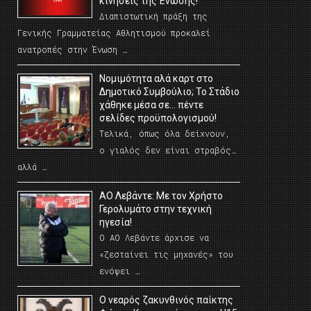
κινήσεις της Ένωσης!
Διαπιστωτική πράξη της
Γενικής Γραμματείας Αθλητισμού προκαλεί
ανατροπές στην Ένωση …
Νομιμότητα αλά καρτ στο
Δημοτικό Συμβούλιο; Το Στάδιο
χάθηκε μέσα σε… πέντε
σελίδες προϋπολογισμού!
Τελικά, όπως όλα δείχνουν,
ο γιαλός δεν είναι στραβός…
αλλά …
ΑΟ Λεβάντε: Με τον Χρήστο
Γερολυμάτο στην τεχνική
ηγεσία!
Ο ΑΟ Λεβάντε άρχισε να
«ζεσταίνει τις μηχανές» του
ενόψει …
O νεαρός ζακυνθινός παίκτης