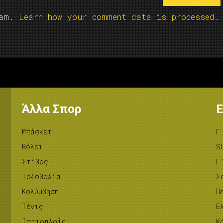
pam.
Learn how your comment data is processed.
Άλλα Σπορ
Ε
Μπάσκετ
Γ
Βόλεϊ
S
Στίβος
Γ
Tοξοβολία
Σ
Κολύμβηση
Π
Τένις
Ε
Ιστιοπλοΐα
Κ