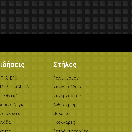
ιδήσεις
Στήλες
.Γ.Α-ΕΠΟ
Πολιτισμός
UPER LEAGUE 2
Συνεντεύξεις
’ Εθνική
Συνεργασίες
ούπερ Λίγκα
Αρθρογραφία
εριφέρεια
Gossip
λλάδα
Γκολ-αρες
όσμος
Ρετρό ιστορίες