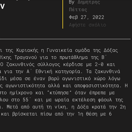
By
Δημήτρης
ν
Πέττας
Φεβ 27, 2022
Αφήστε σχόλιο
ι της Κυριακής η Γυναικεία ομάδα της Δόξας
ίκης Τραγανού για το πρωτάθλημα της Β΄
 Ο ζακυνθινός σύλλογος κέρδισε με 2-0 και
α για την Α΄ Εθνική κατηγορία. Τα ζακυνθινά
ίδι μέσα σε έναν βαρύ αγωνιστικό χώρο λόγω
ως αγωνιστικότητα αλλά και αποφασιστικότητα. Η
στο ημίχρονο και “κτύπησε” όταν έπρεπε με
ύλου στο 55΄ και με ωραία εκτέλεση φάουλ της
α. Μετά από αυτή τη νίκη, η Δόξα κρατά την 2η
 και βρίσκεται πίσω από την 1η θέση με 6