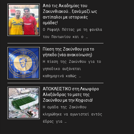
Από τις Ακαδημίες του
Ζακυνθιακού… ξανά μαζί ως
αντίπαλοι με ιστορικές
ομάδες!
Ο Ραφαήλ Πέττας με τη φανέλα
του Πανιωνίου και ο …
Πίεση της Ζακύνθου για το
γήπεδο (νέα ανακοίνωση)
Η πίεση της Ζακύνθου για το
γηπεδικο αυξάνεται
καθημερινά καθώς …
AΠΟΚΛΕΙΣΤΙΚΟ στη Λεωφόρο
Αλεξάνδρας το ματς της
Ζακύνθου με την Κηφισιά!
Η ομάδα της Ζακύνθου
κληρώθηκε να αγωνιστεί εντός
έδρας για …