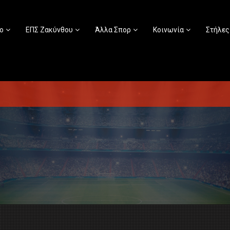
ο
ΕΠΣ Ζακύνθου
Άλλα Σπορ
Κοινωνία
Στήλες