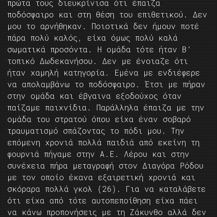
πρώτα τους διευκρίνισα ότι έπαιζα
ποδόσφαιρο και στη θέση του επιθετικού. Δεν
μου το αρνήθηκαν. Ποιοτικά δεν ήμουν ποτέ
πάρα πολύ καλός, είχα όμως πολύ καλά
σωματικά προσόντα. Η ομάδα τότε ήταν Β’
τοπικό Δωδεκανήσου. Δεν με ένοιαζε ότι
ήταν χαμηλή κατηγορία. Εμένα με ενδιέφερε
να απολαμβάνω το ποδόσφαιρο. Έτσι με πήραν
στην ομάδα και έβγαινα εξοδούχος όταν
παίζαμε παιχνίδια. Παράλληλα έπαιζα με την
ομάδα του στρατού όπου είχα έναν σοβαρό
τραυματισμό σπάζοντας το πόδι μου. Την
επόμενη χρονιά πολλά παιδιά από εκείνη τη
φουρνιά πήγαμε στην Α.Ε. Λέρου και στην
συνέχεια πήρα μεταγραφή στον Διαγόρα Ρόδου
με τον οποίο έκανα εξαιρετική χρονιά και
σκόραρα πολλά γκολ (26). Για να καταλάβετε
ότι είχα από τότε αυτοπεποίθηση είχα πάει
να κάνω προπονήσεις με τη Ζάκυνθο αλλά δεν