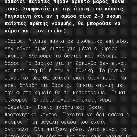
κάποιοι παίχτες πήραν αρκετό βάρος πάνω
τους. Συμφωνείς με την άποψη του κόουτς
Μαγκαφίνη ότι αν η ομάδα είχε 2-3 ακόμη
παίχτες πρώτης γραμμής, θα μπορούσε να
πάρει και τον τίτλο;
«Σαφώς. Μιλάμε πάντα σε υποθετικό επίπεδο.
Δεν είναι όμως αυτός για μένα ο κύριος
σκοπός. Βλέπουμε το δέντρο και χάνουμε το
δάσος. Το βασικό για τη Ζάκυνθο δεν είναι
να πάει στη Β’ ή την Α’ Εθνική. Το βασικό
είναι το πώς θα μείνει εκεί όταν πάει. Να
έχει δηλαδή τις βάσεις. Κάποια στιγμή με
την σωστή χημεία θα τα καταφέρουμε. Είμαι
σίγουρος. Σημασία έχει να έχεις γερά
«θεμέλια». Έχεις ακαδημίες; Έχεις
προπονητικό κέντρο; Έρχεται να δει εσένα ο
κόσμος ή τη μεγάλη ομάδα που έχεις
αντίπαλο; Όλα παίζουν ρόλο. Αυτό είναι το
ζητούμενο. Τη Λάρισα και την κάθε Λάρισα θα