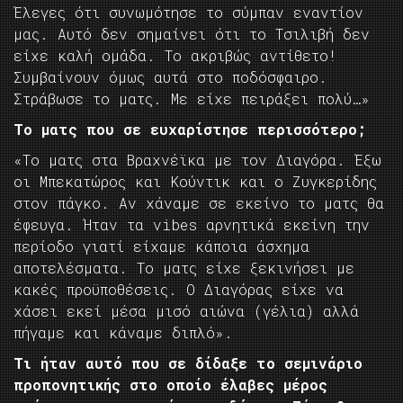
Έλεγες ότι συνωμότησε το σύμπαν εναντίον
μας. Αυτό δεν σημαίνει ότι το Τσιλιβή δεν
είχε καλή ομάδα. Το ακριβώς αντίθετο!
Συμβαίνουν όμως αυτά στο ποδόσφαιρο.
Στράβωσε το ματς. Με είχε πειράξει πολύ…»
Το ματς που σε ευχαρίστησε περισσότερο;
«Το ματς στα Βραχνέϊκα με τον Διαγόρα. Έξω
οι Μπεκατώρος και Κούντικ και ο Ζυγκερίδης
στον πάγκο. Αν χάναμε σε εκείνο το ματς θα
έφευγα. Ήταν τα vibes αρνητικά εκείνη την
περίοδο γιατί είχαμε κάποια άσχημα
αποτελέσματα. Το ματς είχε ξεκινήσει με
κακές προϋποθέσεις. Ο Διαγόρας είχε να
χάσει εκεί μέσα μισό αιώνα (γέλια) αλλά
πήγαμε και κάναμε διπλό».
Τι ήταν αυτό που σε δίδαξε το σεμινάριο
προπονητικής στο οποίο έλαβες μέρος