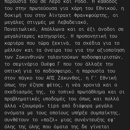
παρουσία του σε Λέρο και Ρόδο. Η κάθοδος
του στην πρωτεύουσα για χάρη του Εθνικού, η
δοκιμή του στην Άϊντραχτ Φρανκφούρτης, οι
μεγάλες στιγμές με Λεβαδειακό,
Παναιτωλικό, Απόλλωνα και οι έξι άνοδοι σε
μεγαλύτερες κατηγορίες. Η προπονητική του
καριέρα που τώρα ξεκινά, τα σχέδια για το
μέλλον και τα όνειρα του για την αξιοποίηση
των Ζακυνθινών ταλαντούχων ποδοσφαιριστών,
το σεμινάριο Ουέφα Γ που του άλλαξε την
οπτική για το ποδόσφαιρο, η παρουσία του
στον πάγκο του ΑΠΣ Ζάκυνθος, η Γ’ Εθνική
όπως την έζησε φέτος, η νέα χρονιά και ο
σχεδιασμός της, το τοπικό πρωτάθλημα και οι
προβληματικές υποδομές του όπως και πολλά
άλλα «ζουμερά» tips από διάφορα μεγάλα
ονόματα με τους οποίους υπήρξε συμπαίκτης,
συνθέτουν το «παζλ» μιας συνέντευξης εφ’
όλης της ύλης που όμοια της δε γίνεται