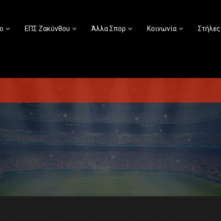
ο
ΕΠΣ Ζακύνθου
Άλλα Σπορ
Κοινωνία
Στήλες