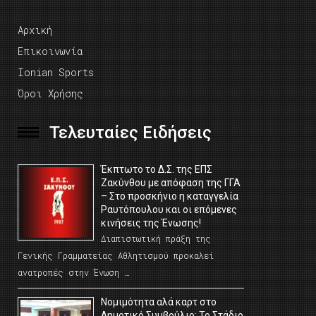
Αρχική
Επικοινωνία
Ionian Sports
Όροι Χρήσης
Τελευταίες Ειδήσεις
Έκπτωτο το Δ.Σ. της ΕΠΣ
Ζακύνθου με απόφαση της ΓΓΑ
– Στο προσκήνιο η καταγγελία
Ραυτόπουλου και οι επόμενες
κινήσεις της Ένωσης!
Διαπιστωτική πράξη της
Γενικής Γραμματείας Αθλητισμού προκαλεί
ανατροπές στην Ένωση …
Νομιμότητα αλά καρτ στο
Δημοτικό Συμβούλιο; Το Στάδιο