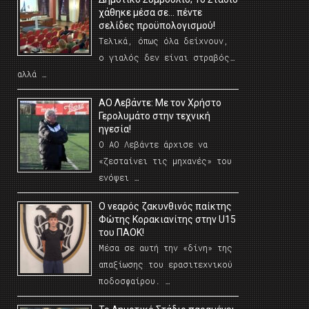
χάθηκε μέσα σε… πέντε
σελίδες προϋπολογισμού!
Τελικά, όπως όλα δείχνουν,
ο γιαλός δεν είναι στραβός…
αλλά …
ΑΟ Λεβάντε: Με τον Χρήστο
Γερολυμάτο στην τεχνική
ηγεσία!
Ο ΑΟ Λεβάντε άρχισε να
«ζεσταίνει τις μηχανές» του
ενόψει …
O νεαρός ζακυνθινός παίκτης
Φώτης Κορακιανίτης στην U15
του ΠΑΟΚ!
Μέσα σε αυτή την «δίνη» της
απαξίωσης του ερασιτεχνικού
ποδοσφαίρου. …