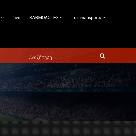
Live
ΒΑΘΜΟΛΟΓΙΕΣ
Το ioniansports