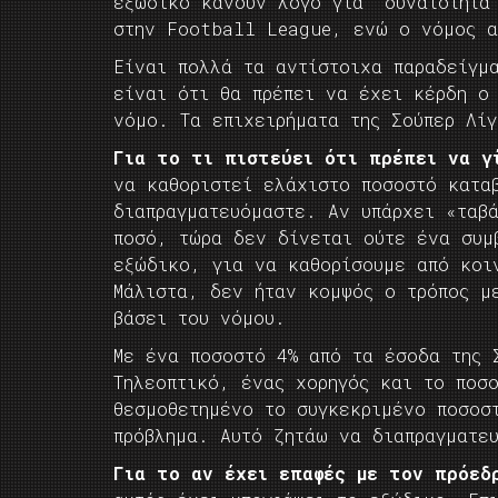
εξώδικο κάνουν λόγο για “δυνατότητα
στην Football League, ενώ ο νόμος α
Είναι πολλά τα αντίστοιχα παραδείγμ
είναι ότι θα πρέπει να έχει κέρδη ο
νόμο. Τα επιχειρήματα της Σούπερ Λί
Για το τι πιστεύει ότι πρέπει να 
να καθοριστεί ελάχιστο ποσοστό κατα
διαπραγματευόμαστε. Αν υπάρχει «ταβ
ποσό, τώρα δεν δίνεται ούτε ένα συμ
εξώδικο, για να καθορίσουμε από κοι
Μάλιστα, δεν ήταν κομψός ο τρόπος μ
βάσει του νόμου.
Με ένα ποσοστό 4% από τα έσοδα της 
Τηλεοπτικό, ένας χορηγός και το ποσ
θεσμοθετημένο το συγκεκριμένο ποσοσ
πρόβλημα. Αυτό ζητάω να διαπραγματε
Για το αν έχει επαφές με τον πρόεδ