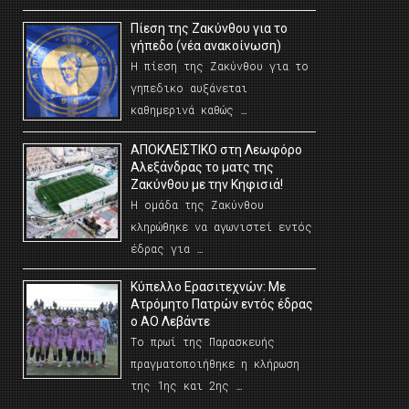
Πίεση της Ζακύνθου για το
γήπεδο (νέα ανακοίνωση)
Η πίεση της Ζακύνθου για το
γηπεδικο αυξάνεται
καθημερινά καθώς …
AΠΟΚΛΕΙΣΤΙΚΟ στη Λεωφόρο
Αλεξάνδρας το ματς της
Ζακύνθου με την Κηφισιά!
Η ομάδα της Ζακύνθου
κληρώθηκε να αγωνιστεί εντός
έδρας για …
Κύπελλο Ερασιτεχνών: Με
Ατρόμητο Πατρών εντός έδρας
ο ΑΟ Λεβάντε
Το πρωί της Παρασκευής
πραγματοποιήθηκε η κλήρωση
της 1ης και 2ης …