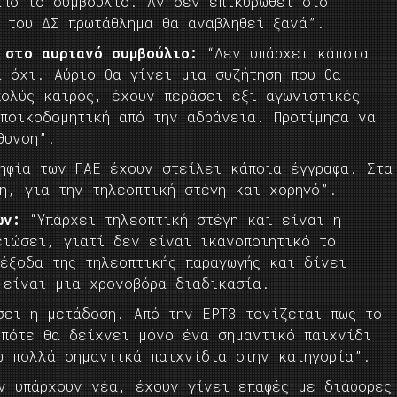
από το συμβούλιο. Αν δεν επικυρωθεί στο
α του ΔΣ πρωτάθλημα θα αναβληθεί ξανά”.
 στο αυριανό συμβούλιο:
“Δεν υπάρχει κάποια
α όχι. Αύριο θα γίνει μια συζήτηση που θα
πολύς καιρός, έχουν περάσει έξι αγωνιστικές
εποικοδομητική από την αδράνεια. Προτίμησα να
θυνση”.
φία των ΠΑΕ έχουν στείλει κάποια έγγραφα. Στα
η, για την τηλεοπτική στέγη και χορηγό”.
ων:
“Υπάρχει τηλεοπτική στέγη και είναι η
ειώσει, γιατί δεν είναι ικανοποιητικό το
έξοδα της τηλεοπτικής παραγωγής και δίνει
 είναι μια χρονοβόρα διαδικασία.
σει η μετάδοση. Από την ΕΡΤ3 τονίζεται πως το
οπότε θα δείχνει μόνο ένα σημαντικό παιχνίδι
ω πολλά σημαντικά παιχνίδια στην κατηγορία”.
ν υπάρχουν νέα, έχουν γίνει επαφές με διάφορες