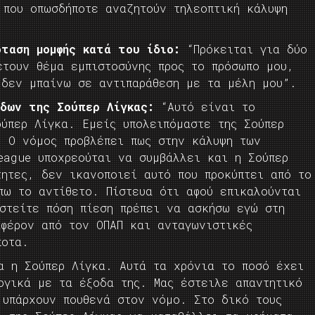
 που οπωσδήποτε αναζητούν τηλεοπτική κάλυψη
όταση μομφής κατά του ίδιο:
“Πρόκειται για δύο
έτουν θέμα εμπιστοσύνης προς το πρόσωπο μου,
 δεν μπαίνω σε αντιπαράθεση με τα μέλη μου”.
άδων της Σούπερ Λίγκας:
“Αυτό είναι το
ούπερ Λίγκα. Εμείς υπολειπόμαστε της Σούπερ
. Ο νόμος προβλέπει πως στην κάλυψη των
eague υποχρεούται να συμβάλλει και η Σούπερ
τητες, δεν ικανοποιεί αυτό που προκύπτει από το
πω το αντίθετο. Πίστευα ότι αφού επικαλούνται
αστείτε πόση πίεση πρέπει να ασκήσω εγώ στη
αφέρον από τον ΟΠΑΠ και ανταγωνιστικές
ποτα.
α η Σούπερ Λίγκα. Αυτά τα χρόνια το ποσό έχει
ογικά με τα έξοδα της. Μας έστειλε απαντητικό
 υπάρχουν πουθενά στον νόμο. Στο δικό τους