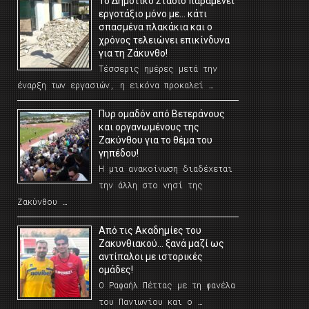
Το Δημοτικό Στάδιο παραμένει
εργοτάξιο μόνο με… κάτι
σπασμένα πλακάκια και ο
χρόνος τελειώνει επικίνδυνα
για τη Ζάκυνθο!
Τέσσερις ημέρες μετά την
έναρξη των εργασιών, η εικόνα προκαλεί …
Πυρ ομαδόν από Βετεράνους
και οργανωμένους της
Ζακύνθου για το θέμα του
γηπέδου!
Η μια ανακοίνωση διαδέχεται
την άλλη στο νησί της
Ζακύνθου …
Από τις Ακαδημίες του
Ζακυνθιακού… ξανά μαζί ως
αντίπαλοι με ιστορικές
ομάδες!
Ο Ραφαήλ Πέττας με τη φανέλα
του Πανιωνίου και ο …