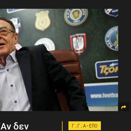
“Αν δεν
Γ.Γ.Α-ΕΠΟ