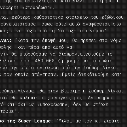
” της Σούπερ Λίγκας να καταβάλλει τα χρήματα
ναφέρει «υποχρέωση».
ατα. Δεύτερο καθοριστικό στοιχείο του εξώδικου
 συνεταιρισμός, όμως ούτε αυτό αναφέρεται στο
γκας είναι έξω από τη διάταξη του νόμου”.
γίνει:
“Κατά την άποψή μου, θα πρέπει στο νόμο
βολής, και πέρα από αυτό να
άνι» θα μπορούσαμε να διαπραγματευτούμε το
βολικό ποσό. 450.000 ζητήσαμε με το πρώτο
νού την όποια ενίσχυση από την Σούπερ Λίγκα.
ε τον οποίο απάντησαν. Εμείς διεκδικούμε κάτι
Σούπερ Λίγκας, θα ήταν βιώσιμη η Σούπερ Λίγκα.
οστό θα κάλυπτε τις ανάγκες μας. Αν υπήρχε
τό και όχι ως «υποχρέωση», δεν θα υπήρχε
υτούμε”.
ρο της Super League:
“Μιλάω με τον κ. Στράτο,