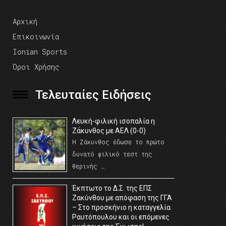
Αρχική
Επικοινωνία
Ionian Sports
Όροι Χρήσης
Τελευταίες Ειδήσεις
Λευκή-φιλική ισοπαλία η
Ζάκυνθος με ΑΕΛ (0-0)
Η Ζάκυνθος έδωσε το πρώτο
δυνατό φιλικό τεστ της
θερινής …
Έκπτωτο το Δ.Σ. της ΕΠΣ
Ζακύνθου με απόφαση της ΓΓΑ
– Στο προσκήνιο η καταγγελία
Ραυτόπουλου και οι επόμενες