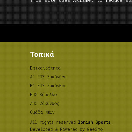
Τοπικά
Επικαιρότητα
A’ ΕΠΣ Ζακύνθου
B’ ΕΠΣ Ζακύνθου
ΕΠΣ Κύπελλο
ΑΠΣ Ζάκυνθος
Ομάδα Νέων
All rights reserved
Ionian Sports
.
Developed & Powered by
GeeSmo
.