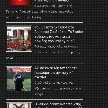
κινήσεις της Ένωσης!
Διαπιστωτική πράξη της
Γενικής Γραμματείας Αθλητισμού προκαλεί
ανατροπές στην Ένωση …
Νομιμότητα αλά καρτ στο
Δημοτικό Συμβούλιο; Το Στάδιο
χάθηκε μέσα σε… πέντε
σελίδες προϋπολογισμού!
Τελικά, όπως όλα δείχνουν,
ο γιαλός δεν είναι στραβός…
αλλά …
ΑΟ Λεβάντε: Με τον Χρήστο
Γερολυμάτο στην τεχνική
ηγεσία!
Ο ΑΟ Λεβάντε άρχισε να
«ζεσταίνει τις μηχανές» του
ενόψει …
O νεαρός ζακυνθινός παίκτης