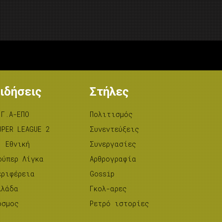
ιδήσεις
Στήλες
.Γ.Α-ΕΠΟ
Πολιτισμός
UPER LEAGUE 2
Συνεντεύξεις
’ Εθνική
Συνεργασίες
ούπερ Λίγκα
Αρθρογραφία
εριφέρεια
Gossip
λλάδα
Γκολ-αρες
όσμος
Ρετρό ιστορίες