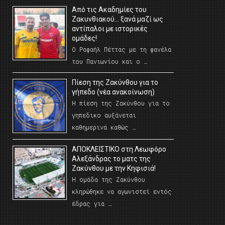
Από τις Ακαδημίες του
Ζακυνθιακού… ξανά μαζί ως
αντίπαλοι με ιστορικές
ομάδες!
Ο Ραφαήλ Πέττας με τη φανέλα
του Πανιωνίου και ο …
Πίεση της Ζακύνθου για το
γήπεδο (νέα ανακοίνωση)
Η πίεση της Ζακύνθου για το
γηπεδικο αυξάνεται
καθημερινά καθώς …
AΠΟΚΛΕΙΣΤΙΚΟ στη Λεωφόρο
Αλεξάνδρας το ματς της
Ζακύνθου με την Κηφισιά!
Η ομάδα της Ζακύνθου
κληρώθηκε να αγωνιστεί εντός
έδρας για …