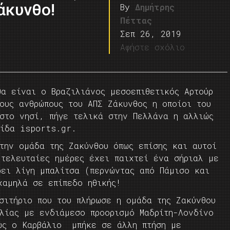
άκυνθο!
By
Δημήτρης
Πέττας
Σεπ 26, 2019
Αφήστε σχόλιο
θα είναι ο Βραζιλιάνος μεσοεπιθετικός Αρτούρ
ους ανθρώπους του ΑΠΣ Ζάκυνθος η οποίοι του
 στο νησί, πήγε τελικά στην Πελλάνα η αλλιώς
λίδα isports.gr.
την ομάδα της Ζακύνθου όπως επίσης και αυτοί
 τελευταίες ημέρες έχει παιχτεί ένα σήριαλ με
ρει λίγη μπαλίτσα (περνώντας από Πάμισο και
αμηλά σε επίπεδο ηθικής!
σιτήριο που του πλήρωσε η ομάδα της Ζακύνθου
ιλίας με ενδιάμεσο προορισμό Μαδρίτη-Λονδίνο
ως ο Καρβάλιο μπήκε σε άλλη πτήση με