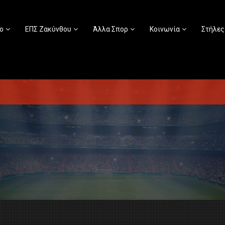
ο
ΕΠΣ Ζακύνθου
Άλλα Σπορ
Κοινωνία
Στήλες