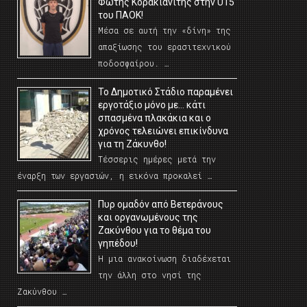
Φώτης Κορακιανίτης στην U15
του ΠΑΟΚ!
Μέσα σε αυτή την «δίνη» της
απαξίωσης του ερασιτεχνικού
ποδοσφαίρου. …
Το Δημοτικό Στάδιο παραμένει
εργοτάξιο μόνο με… κάτι
σπασμένα πλακάκια και ο
χρόνος τελειώνει επικίνδυνα
για τη Ζάκυνθο!
Τέσσερις ημέρες μετά την
έναρξη των εργασιών, η εικόνα προκαλεί …
Πυρ ομαδόν από Βετεράνους
και οργανωμένους της
Ζακύνθου για το θέμα του
γηπέδου!
Η μια ανακοίνωση διαδέχεται
την άλλη στο νησί της
Ζακύνθου …