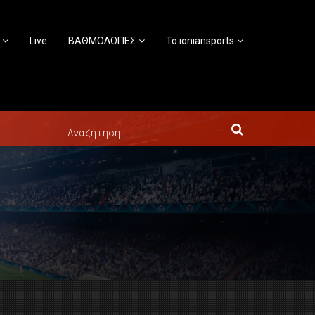
Live
ΒΑΘΜΟΛΟΓΙΕΣ
Το ioniansports