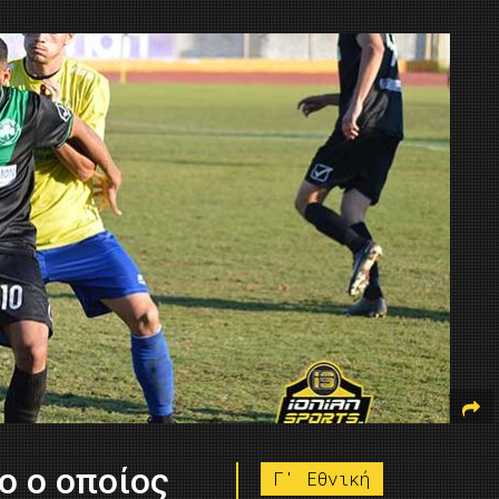
ο ο οποίος
Γ' Εθνική