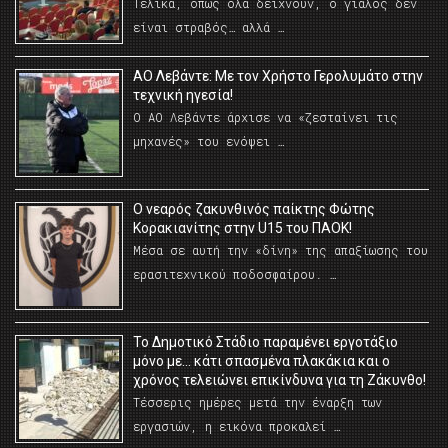
Τελικά, όπως όλα δείχνουν, ο γιαλός δεν
είναι στραβός… αλλά …
ΑΟ Λεβάντε: Με τον Χρήστο Γερολυμάτο στην
τεχνική ηγεσία!
Ο ΑΟ Λεβάντε άρχισε να «ζεσταίνει τις
μηχανές» του ενόψει …
O νεαρός ζακυνθινός παίκτης Φώτης
Κορακιανίτης στην U15 του ΠΑΟΚ!
Μέσα σε αυτή την «δίνη» της απαξίωσης του
ερασιτεχνικού ποδοσφαίρου. …
Το Δημοτικό Στάδιο παραμένει εργοτάξιο
μόνο με… κάτι σπασμένα πλακάκια και ο
χρόνος τελειώνει επικίνδυνα για τη Ζάκυνθο!
Τέσσερις ημέρες μετά την έναρξη των
εργασιών, η εικόνα προκαλεί …