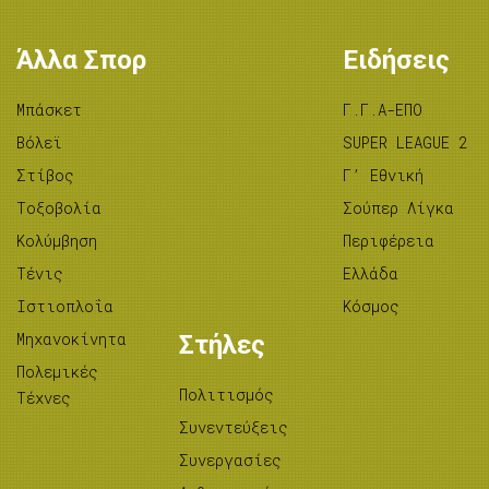
Άλλα Σπορ
Ειδήσεις
Μπάσκετ
Γ.Γ.Α-ΕΠΟ
Βόλεϊ
SUPER LEAGUE 2
Στίβος
Γ’ Εθνική
Tοξοβολία
Σούπερ Λίγκα
Κολύμβηση
Περιφέρεια
Τένις
Ελλάδα
Ιστιοπλοΐα
Κόσμος
Μηχανοκίνητα
Στήλες
Πολεμικές
Πολιτισμός
Τέχνες
Συνεντεύξεις
Συνεργασίες