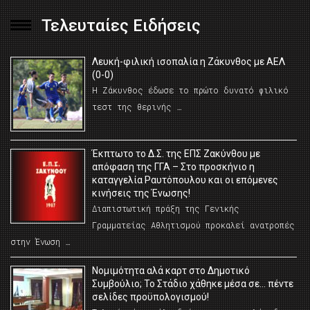
Τελευταίες Ειδήσεις
Λευκή-φιλική ισοπαλία η Ζάκυνθος με ΑΕΛ
(0-0)
Η Ζάκυνθος έδωσε το πρώτο δυνατό φιλικό
τεστ της θερινής …
Έκπτωτο το Δ.Σ. της ΕΠΣ Ζακύνθου με
απόφαση της ΓΓΑ – Στο προσκήνιο η
καταγγελία Ραυτόπουλου και οι επόμενες
κινήσεις της Ένωσης!
Διαπιστωτική πράξη της Γενικής
Γραμματείας Αθλητισμού προκαλεί ανατροπές
στην Ένωση …
Νομιμότητα αλά καρτ στο Δημοτικό
Συμβούλιο; Το Στάδιο χάθηκε μέσα σε… πέντε
σελίδες προϋπολογισμού!