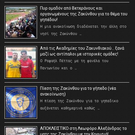
Πυρ ομαδόν από Βετεράνους και
οργανωμένους της Ζακύνθου για το θέμα του
γηπέδου!
Η μια ανακοίνωση διαδέχεται την άλλη στο
νησί της Ζακύνθου …
Από τις Ακαδημίες του Ζακυνθιακού… ξανά
μαζί ως αντίπαλοι με ιστορικές ομάδες!
Ο Ραφαήλ Πέττας με τη φανέλα του
Πανιωνίου και ο …
Πίεση της Ζακύνθου για το γήπεδο (νέα
ανακοίνωση)
Η πίεση της Ζακύνθου για το γηπεδικο
αυξάνεται καθημερινά καθώς …
AΠΟΚΛΕΙΣΤΙΚΟ στη Λεωφόρο Αλεξάνδρας το
ματς της Ζακύνθου με την Κηφισιά!