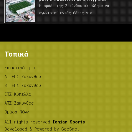
Η ομάδα της Ζακύνθου κληρώθηκε να
αγωνιστεί εντός έδρας για …
Τοπικά
Επικαιρότητα
A’ ΕΠΣ Ζακύνθου
B’ ΕΠΣ Ζακύνθου
ΕΠΣ Κύπελλο
ΑΠΣ Ζάκυνθος
Ομάδα Νέων
All rights reserved
Ionian Sports
.
Developed & Powered by
GeeSmo
.