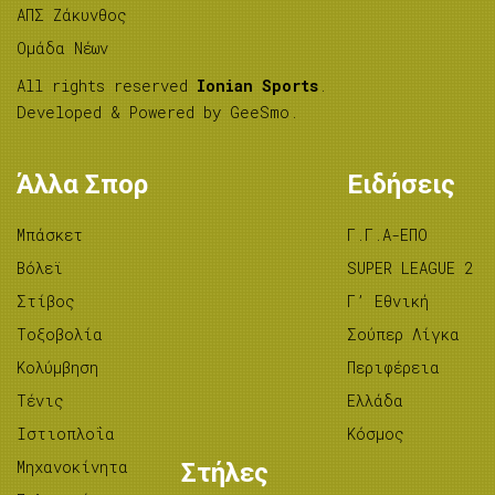
ΑΠΣ Ζάκυνθος
Ομάδα Νέων
All rights reserved
Ionian Sports
.
Developed & Powered by
GeeSmo
.
Άλλα Σπορ
Ειδήσεις
Μπάσκετ
Γ.Γ.Α-ΕΠΟ
Βόλεϊ
SUPER LEAGUE 2
Στίβος
Γ’ Εθνική
Tοξοβολία
Σούπερ Λίγκα
Κολύμβηση
Περιφέρεια
Τένις
Ελλάδα
Ιστιοπλοΐα
Κόσμος
Μηχανοκίνητα
Στήλες