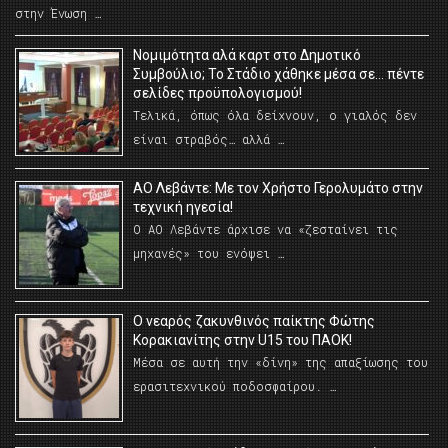
στην Ένωση …
Νομιμότητα αλά καρτ στο Δημοτικό
Συμβούλιο; Το Στάδιο χάθηκε μέσα σε… πέντε
σελίδες προϋπολογισμού!
Τελικά, όπως όλα δείχνουν, ο γιαλός δεν
είναι στραβός… αλλά …
ΑΟ Λεβάντε: Με τον Χρήστο Γερολυμάτο στην
τεχνική ηγεσία!
Ο ΑΟ Λεβάντε άρχισε να «ζεσταίνει τις
μηχανές» του ενόψει …
O νεαρός ζακυνθινός παίκτης Φώτης
Κορακιανίτης στην U15 του ΠΑΟΚ!
Μέσα σε αυτή την «δίνη» της απαξίωσης του
ερασιτεχνικού ποδοσφαίρου. …