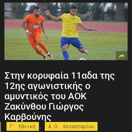
Στην κορυφαία 11αδα της
12ης αγωνιστικής ο
αμυντικός του ΑΟΚ
Ζακύνθου Γιώργος
Καρβούνης
Γ' Εθνική
,
A.O. Kατασταρίου