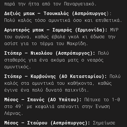
παρά την ήττα από τον Παναργειακό.
Δεξιός μπακ – Τσουκαλάς (Ασπρόπυργος
):
Πολύ καλός τόσο αμυντικά όσο και επιθετικά.
Αριστερός μπακ – Σαμαράς (Ερμιονίδα):
MVP
του αγώνα, καθώς έβαλε γκολ κι έδωσε την
ασίστ για το τέρμα του Μακρίδη.
Στόπερ – Νικολάου (Ασπρόπυργος):
Πολύ
σταθερός για ένα ακόμα ματς ο νεαρός
αμυντικός.
Στόπερ – Καρβούνης (ΑΟ Κατασταρίου):
Πολύ
καλός στα αμυντικά του καθήκοντα, καθώς
έγινε ένα πολύ δυνατό παιχνίδι.
Μέσος – Σπανός (ΑΟ Υπάτου):
Πέτυχε το 1-0
στο 49′ με κεφαλιά απέναντι στην Ένωση
Λέρνας.
Μέσος – Σταύρου (Ασπρόπυργος):
Σημείωσε