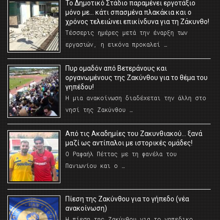
Το Δημοτικό Στάδιο παραμένει εργοτάξιο
μόνο με… κάτι σπασμένα πλακάκια και ο
χρόνος τελειώνει επικίνδυνα για τη Ζάκυνθο!
Τέσσερις ημέρες μετά την έναρξη των
εργασιών, η εικόνα προκαλεί …
Πυρ ομαδόν από Βετεράνους και
οργανωμένους της Ζακύνθου για το θέμα του
γηπέδου!
Η μια ανακοίνωση διαδέχεται την άλλη στο
νησί της Ζακύνθου …
Από τις Ακαδημίες του Ζακυνθιακού… ξανά
μαζί ως αντίπαλοι με ιστορικές ομάδες!
Ο Ραφαήλ Πέττας με τη φανέλα του
Πανιωνίου και ο …
Πίεση της Ζακύνθου για το γήπεδο (νέα
ανακοίνωση)
Η πίεση της Ζακύνθου για το γηπεδικο