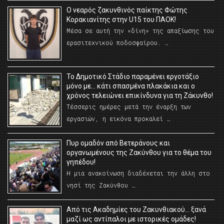
O νεαρός ζακυνθινός παίκτης Φώτης
Κορακιανίτης στην U15 του ΠΑΟΚ!
Μέσα σε αυτή την «δίνη» της απαξίωσης του
ερασιτεχνικού ποδοσφαίρου. …
Το Δημοτικό Στάδιο παραμένει εργοτάξιο
μόνο με… κάτι σπασμένα πλακάκια και ο
χρόνος τελειώνει επικίνδυνα για τη Ζάκυνθο!
Τέσσερις ημέρες μετά την έναρξη των
εργασιών, η εικόνα προκαλεί …
Πυρ ομαδόν από Βετεράνους και
οργανωμένους της Ζακύνθου για το θέμα του
γηπέδου!
Η μια ανακοίνωση διαδέχεται την άλλη στο
νησί της Ζακύνθου …
Από τις Ακαδημίες του Ζακυνθιακού… ξανά
μαζί ως αντίπαλοι με ιστορικές ομάδες!