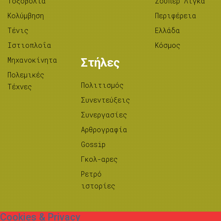
Tοξοβολία
Σούπερ Λίγκα
Κολύμβηση
Περιφέρεια
Τένις
Ελλάδα
Ιστιοπλοΐα
Κόσμος
Μηχανοκίνητα
Στήλες
Πολεμικές
Πολιτισμός
Τέχνες
Συνεντεύξεις
Συνεργασίες
Αρθρογραφία
Gossip
Γκολ-αρες
Ρετρό
ιστορίες
Cookies & Privacy