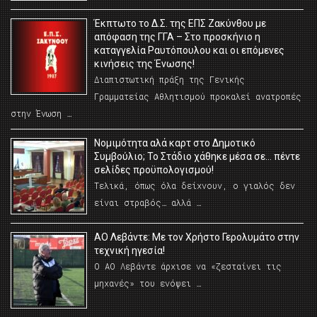
Έκπτωτο το Δ.Σ. της ΕΠΣ Ζακύνθου με
απόφαση της ΓΓΑ – Στο προσκήνιο η
καταγγελία Ραυτόπουλου και οι επόμενες
κινήσεις της Ένωσης!
Διαπιστωτική πράξη της Γενικής
Γραμματείας Αθλητισμού προκαλεί ανατροπές
στην Ένωση …
Νομιμότητα αλά καρτ στο Δημοτικό
Συμβούλιο; Το Στάδιο χάθηκε μέσα σε… πέντε
σελίδες προϋπολογισμού!
Τελικά, όπως όλα δείχνουν, ο γιαλός δεν
είναι στραβός… αλλά …
ΑΟ Λεβάντε: Με τον Χρήστο Γερολυμάτο στην
τεχνική ηγεσία!
Ο ΑΟ Λεβάντε άρχισε να «ζεσταίνει τις
μηχανές» του ενόψει …