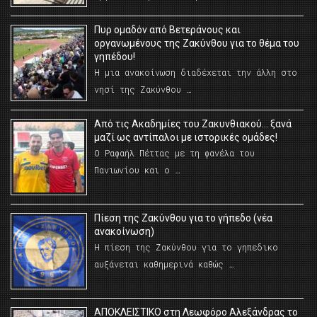
Πυρ ομαδόν από Βετεράνους και
οργανωμένους της Ζακύνθου για το θέμα του
γηπέδου!
Η μια ανακοίνωση διαδέχεται την άλλη στο
νησί της Ζακύνθου …
Από τις Ακαδημίες του Ζακυνθιακού… ξανά
μαζί ως αντίπαλοι με ιστορικές ομάδες!
Ο Ραφαήλ Πέττας με τη φανέλα του
Πανιωνίου και ο …
Πίεση της Ζακύνθου για το γήπεδο (νέα
ανακοίνωση)
Η πίεση της Ζακύνθου για το γηπεδικο
αυξάνεται καθημερινά καθώς …
AΠΟΚΛΕΙΣΤΙΚΟ στη Λεωφόρο Αλεξάνδρας το