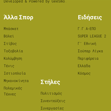
Developed & Powered by
GeeSmo
.
Άλλα Σπορ
Ειδήσεις
Μπάσκετ
Γ.Γ.Α-ΕΠΟ
Βόλεϊ
SUPER LEAGUE 2
Στίβος
Γ’ Εθνική
Tοξοβολία
Σούπερ Λίγκα
Κολύμβηση
Περιφέρεια
Τένις
Ελλάδα
Ιστιοπλοΐα
Κόσμος
Μηχανοκίνητα
Στήλες
Πολεμικές
Πολιτισμός
Τέχνες
Συνεντεύξεις
Συνεργασίες