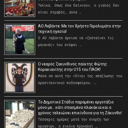
Τελικά, όπως όλα δείχνουν, ο γιαλός δεν
είναι στραβός… αλλά …
ΑΟ Λεβάντε: Με τον Χρήστο Γερολυμάτο στην
τεχνική ηγεσία!
Ο ΑΟ Λεβάντε άρχισε να «ζεσταίνει τις
μηχανές» του ενόψει …
O νεαρός ζακυνθινός παίκτης Φώτης
Κορακιανίτης στην U15 του ΠΑΟΚ!
Μέσα σε αυτή την «δίνη» της απαξίωσης του
ερασιτεχνικού ποδοσφαίρου. …
Το Δημοτικό Στάδιο παραμένει εργοτάξιο
μόνο με… κάτι σπασμένα πλακάκια και ο
χρόνος τελειώνει επικίνδυνα για τη Ζάκυνθο!
Τέσσερις ημέρες μετά την έναρξη των
εργασιών, η εικόνα προκαλεί …