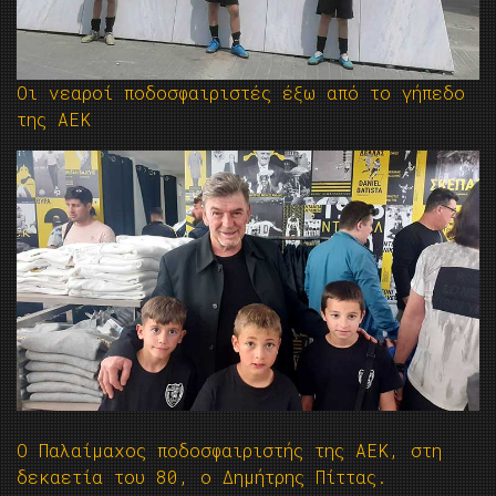
Οι νεαροί ποδοσφαιριστές έξω από το γήπεδο
της ΑΕΚ
Ο Παλαίμαχος ποδοσφαιριστής της ΑΕΚ, στη
δεκαετία του 80, ο Δημήτρης Πίττας.