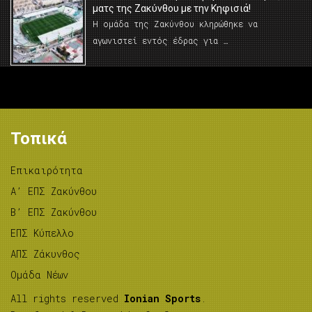
ματς της Ζακύνθου με την Κηφισιά!
Η ομάδα της Ζακύνθου κληρώθηκε να
αγωνιστεί εντός έδρας για …
Τοπικά
Επικαιρότητα
A’ ΕΠΣ Ζακύνθου
B’ ΕΠΣ Ζακύνθου
ΕΠΣ Κύπελλο
ΑΠΣ Ζάκυνθος
Ομάδα Νέων
All rights reserved
Ionian Sports
.