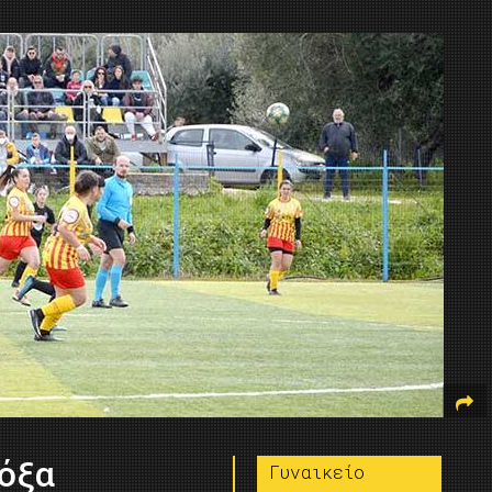
Δόξα
Γυναικείο