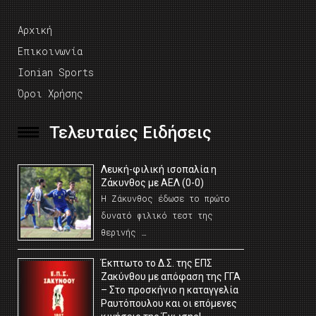
Αρχική
Επικοινωνία
Ionian Sports
Όροι Χρήσης
Τελευταίες Ειδήσεις
Λευκή-φιλική ισοπαλία η
Ζάκυνθος με ΑΕΛ (0-0)
Η Ζάκυνθος έδωσε το πρώτο
δυνατό φιλικό τεστ της
θερινής …
Έκπτωτο το Δ.Σ. της ΕΠΣ
Ζακύνθου με απόφαση της ΓΓΑ
– Στο προσκήνιο η καταγγελία
Ραυτόπουλου και οι επόμενες