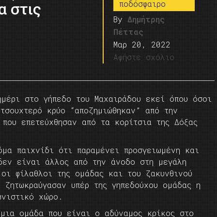
ποδόσφαιρο
α στις
By
Δημήτρης
Πέττας
Μαρ 20, 2022
Αφήστε σχόλιο
ημέρι στο γήπεδο του Μαχαιράδου εκεί όπου όσοι
 τσουχτερό κρύο “αποζημιώθηκαν” από την
 που επετεύχθησαν από τα κορίτσια της Δόξας
όμα παιχνίδι ότι παραμένει προσγειωμένη και
δεν είναι άλλος από την άνοδο στη μεγάλη
 οι φίλαθλοι της ομάδας και του ζακυνθινού
ι ζητωκραύγασαν υπέρ της γηπεδούχου ομάδας η
ωνιστικό χώρο.
 μια ομάδα που είναι ο αδύναμος κρίκος στο