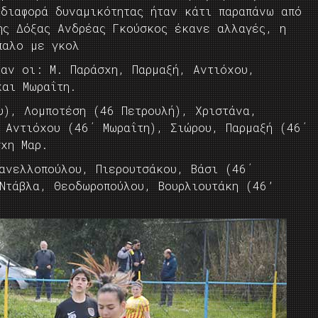
 διαφορά δυναμικότητας ήταν κάτι παραπάνω από
ης Δόξας Ανδρέας Γκούσκος έκανε αλλαγές, η
τίπαλο με γκολ
χαν οι: Μ. Παράσχη, Παρμαξή, Αντιόχου,
και Μωραΐτη.
), Λομποτέση (46 Πετρουλή), Χριστάνα,
, Αντιόχου (46΄ Μωραΐτη), Σιώρου, Παρμαξή (46΄
σχη Μαρ.
ανελλοπούλου, Πιερουτσάκου, Βάσι (46΄
 Ντάβλα, Θεοδωροπούλου, Βουρλιουτάκη (46’