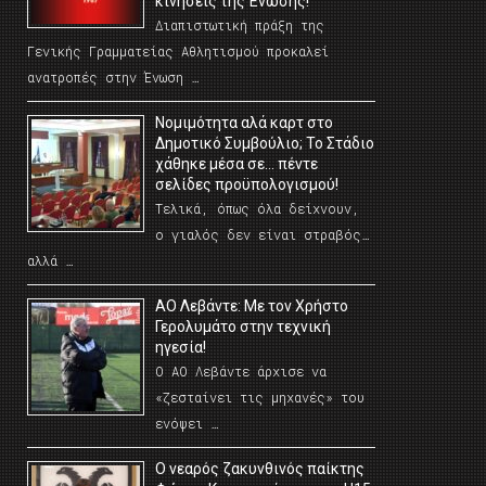
κινήσεις της Ένωσης!
Διαπιστωτική πράξη της
Γενικής Γραμματείας Αθλητισμού προκαλεί
ανατροπές στην Ένωση …
Νομιμότητα αλά καρτ στο
Δημοτικό Συμβούλιο; Το Στάδιο
χάθηκε μέσα σε… πέντε
σελίδες προϋπολογισμού!
Τελικά, όπως όλα δείχνουν,
ο γιαλός δεν είναι στραβός…
αλλά …
ΑΟ Λεβάντε: Με τον Χρήστο
Γερολυμάτο στην τεχνική
ηγεσία!
Ο ΑΟ Λεβάντε άρχισε να
«ζεσταίνει τις μηχανές» του
ενόψει …
O νεαρός ζακυνθινός παίκτης