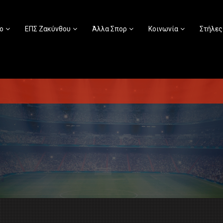
ο
ΕΠΣ Ζακύνθου
Άλλα Σπορ
Κοινωνία
Στήλες