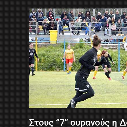
Στους “7” ουρανούς η 