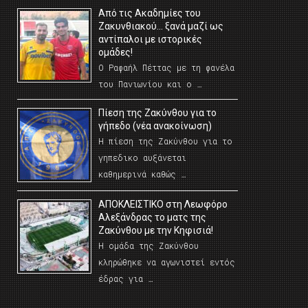
Από τις Ακαδημίες του
Ζακυνθιακού… ξανά μαζί ως
αντίπαλοι με ιστορικές
ομάδες!
Ο Ραφαήλ Πέττας με τη φανέλα
του Πανιωνίου και ο …
Πίεση της Ζακύνθου για το
γήπεδο (νέα ανακοίνωση)
Η πίεση της Ζακύνθου για το
γηπεδικο αυξάνεται
καθημερινά καθώς …
AΠΟΚΛΕΙΣΤΙΚΟ στη Λεωφόρο
Αλεξάνδρας το ματς της
Ζακύνθου με την Κηφισιά!
Η ομάδα της Ζακύνθου
κληρώθηκε να αγωνιστεί εντός
έδρας για …