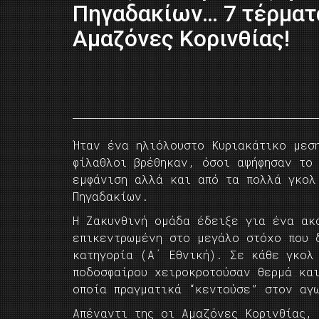
Πηγαδακίων… 7 τέρματ
Αμαζόνες Κορινθίας!
Ήταν ένα ηλιόλουστο Κυριακάτικο μεσ
φίλαθλοι βρέθηκαν, όσοι αψήφησαν το
εμφάνιση αλλά και από τα πολλά γκολ
Πηγαδακίων.
Η Ζακυνθινή ομάδα έδειξε για ένα ακ
επικεντρωμένη στο μεγάλο στόχο που 
κατηγορία (Α΄ Εθνική). Σε κάθε γκολ
ποδοσφαίρου χειροκροτούσαν θερμά κα
οποία πραγματικά “κεντούσε” στον αγ
Απέναντι της οι Αμαζόνες Κορινθίας,