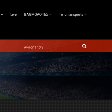
Live
ΒΑΘΜΟΛΟΓΙΕΣ
Το ioniansports