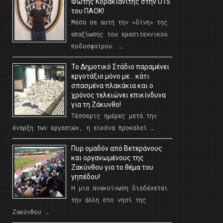
Φώτης Κορακιανίτης στην U15
του ΠΑΟΚ!
Μέσα σε αυτή την «δίνη» της
απαξίωσης του ερασιτεχνικού
ποδοσφαίρου. …
Το Δημοτικό Στάδιο παραμένει
εργοτάξιο μόνο με… κάτι
σπασμένα πλακάκια και ο
χρόνος τελειώνει επικίνδυνα
για τη Ζάκυνθο!
Τέσσερις ημέρες μετά την
έναρξη των εργασιών, η εικόνα προκαλεί …
Πυρ ομαδόν από Βετεράνους
και οργανωμένους της
Ζακύνθου για το θέμα του
γηπέδου!
Η μια ανακοίνωση διαδέχεται
την άλλη στο νησί της
Ζακύνθου …