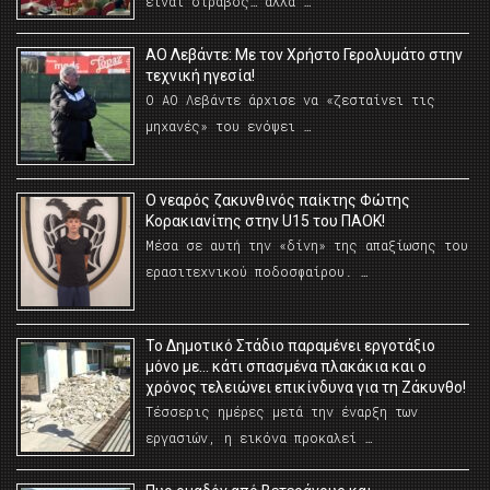
είναι στραβός… αλλά …
ΑΟ Λεβάντε: Με τον Χρήστο Γερολυμάτο στην
τεχνική ηγεσία!
Ο ΑΟ Λεβάντε άρχισε να «ζεσταίνει τις
μηχανές» του ενόψει …
O νεαρός ζακυνθινός παίκτης Φώτης
Κορακιανίτης στην U15 του ΠΑΟΚ!
Μέσα σε αυτή την «δίνη» της απαξίωσης του
ερασιτεχνικού ποδοσφαίρου. …
Το Δημοτικό Στάδιο παραμένει εργοτάξιο
μόνο με… κάτι σπασμένα πλακάκια και ο
χρόνος τελειώνει επικίνδυνα για τη Ζάκυνθο!
Τέσσερις ημέρες μετά την έναρξη των
εργασιών, η εικόνα προκαλεί …