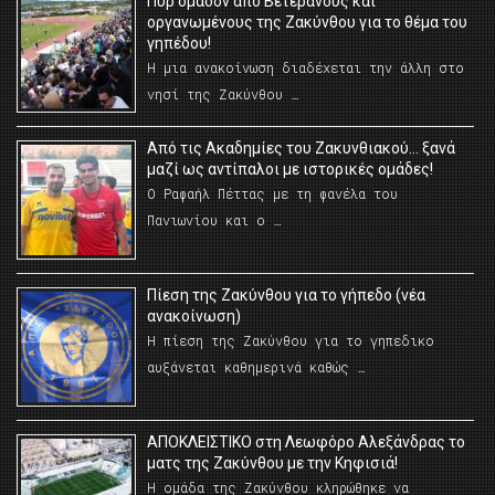
Πυρ ομαδόν από Βετεράνους και
οργανωμένους της Ζακύνθου για το θέμα του
γηπέδου!
Η μια ανακοίνωση διαδέχεται την άλλη στο
νησί της Ζακύνθου …
Από τις Ακαδημίες του Ζακυνθιακού… ξανά
μαζί ως αντίπαλοι με ιστορικές ομάδες!
Ο Ραφαήλ Πέττας με τη φανέλα του
Πανιωνίου και ο …
Πίεση της Ζακύνθου για το γήπεδο (νέα
ανακοίνωση)
Η πίεση της Ζακύνθου για το γηπεδικο
αυξάνεται καθημερινά καθώς …
AΠΟΚΛΕΙΣΤΙΚΟ στη Λεωφόρο Αλεξάνδρας το
ματς της Ζακύνθου με την Κηφισιά!
Η ομάδα της Ζακύνθου κληρώθηκε να