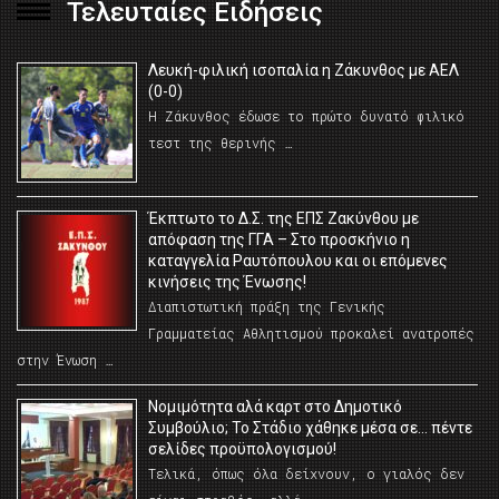
Τελευταίες Ειδήσεις
Λευκή-φιλική ισοπαλία η Ζάκυνθος με ΑΕΛ
(0-0)
Η Ζάκυνθος έδωσε το πρώτο δυνατό φιλικό
τεστ της θερινής …
Έκπτωτο το Δ.Σ. της ΕΠΣ Ζακύνθου με
απόφαση της ΓΓΑ – Στο προσκήνιο η
καταγγελία Ραυτόπουλου και οι επόμενες
κινήσεις της Ένωσης!
Διαπιστωτική πράξη της Γενικής
Γραμματείας Αθλητισμού προκαλεί ανατροπές
στην Ένωση …
Νομιμότητα αλά καρτ στο Δημοτικό
Συμβούλιο; Το Στάδιο χάθηκε μέσα σε… πέντε
σελίδες προϋπολογισμού!
Τελικά, όπως όλα δείχνουν, ο γιαλός δεν