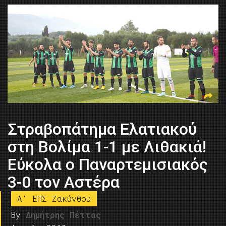
Στραβοπάτημα Ελατιακού
στη Βολίμα 1-1 με Λιθακιά!
Εύκολα ο Παναρτεμισιακός
3-0 τον Αστέρα
A' ΕΠΣ Ζακύνθου
By
Δημήτρης Πέττας