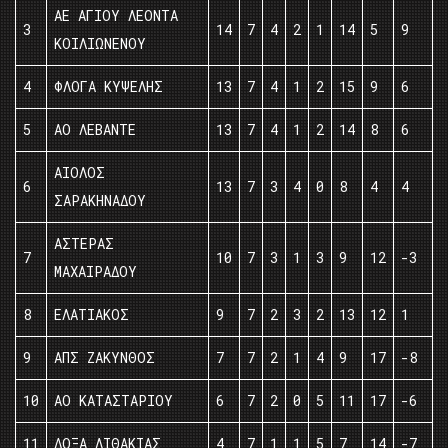
ΑΕ ΑΓΙΟΥ ΛΕΟΝΤΑ
3
14
7
4
2
1
14
5
9
ΚΟΙΛΙΩΝΕΝΟΥ
4
ΦΛΟΓΑ ΚΥΨΕΛΗΣ
13
7
4
1
2
15
9
6
5
ΑΟ ΛΕΒΑΝΤΕ
13
7
4
1
2
14
8
6
ΑΙΟΛΟΣ
6
13
7
3
4
0
8
4
4
ΣΑΡΑΚΗΝΑΔΟΥ
ΑΣΤΕΡΑΣ
7
10
7
3
1
3
9
12
-3
ΜΑΧΑΙΡΑΔΟΥ
8
ΕΛΑΤΙΑΚΟΣ
9
7
2
3
2
13
12
1
9
ΑΠΣ ΖΑΚΥΝΘΟΣ
7
7
2
1
4
9
17
-8
10
ΑΟ ΚΑΤΑΣΤΑΡΙΟΥ
6
7
2
0
5
11
17
-6
11
ΔΟΞΑ ΛΙΘΑΚΙΑΣ
4
7
1
1
5
7
14
-7