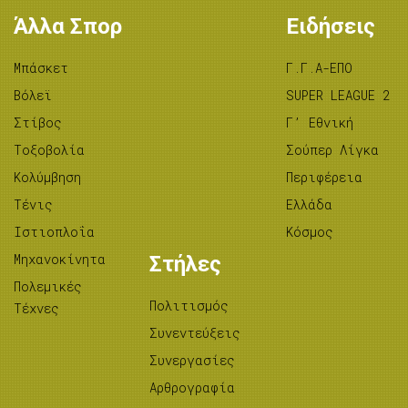
Άλλα Σπορ
Ειδήσεις
Μπάσκετ
Γ.Γ.Α-ΕΠΟ
Βόλεϊ
SUPER LEAGUE 2
Στίβος
Γ’ Εθνική
Tοξοβολία
Σούπερ Λίγκα
Κολύμβηση
Περιφέρεια
Τένις
Ελλάδα
Ιστιοπλοΐα
Κόσμος
Μηχανοκίνητα
Στήλες
Πολεμικές
Πολιτισμός
Τέχνες
Συνεντεύξεις
Συνεργασίες
Αρθρογραφία