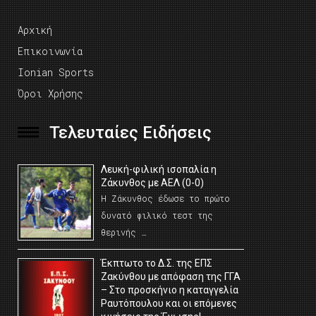
Αρχική
Επικοινωνία
Ionian Sports
Όροι Χρήσης
Τελευταίες Ειδήσεις
Λευκή-φιλική ισοπαλία η
Ζάκυνθος με ΑΕΛ (0-0)
Η Ζάκυνθος έδωσε το πρώτο
δυνατό φιλικό τεστ της
θερινής …
Έκπτωτο το Δ.Σ. της ΕΠΣ
Ζακύνθου με απόφαση της ΓΓΑ
– Στο προσκήνιο η καταγγελία
Ραυτόπουλου και οι επόμενες