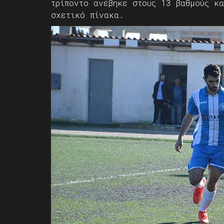
τρίποντο ανέβηκε στους 13 βαθμούς κ
σχετικό πίνακα.