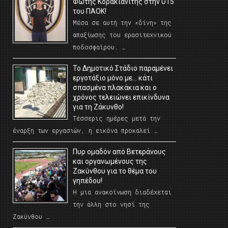
Φώτης Κορακιανίτης στην U15
του ΠΑΟΚ!
Μέσα σε αυτή την «δίνη» της
απαξίωσης του ερασιτεχνικού
ποδοσφαίρου. …
Το Δημοτικό Στάδιο παραμένει
εργοτάξιο μόνο με… κάτι
σπασμένα πλακάκια και ο
χρόνος τελειώνει επικίνδυνα
για τη Ζάκυνθο!
Τέσσερις ημέρες μετά την
έναρξη των εργασιών, η εικόνα προκαλεί …
Πυρ ομαδόν από Βετεράνους
και οργανωμένους της
Ζακύνθου για το θέμα του
γηπέδου!
Η μια ανακοίνωση διαδέχεται
την άλλη στο νησί της
Ζακύνθου …