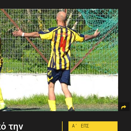
πό την
A' ΕΠΣ