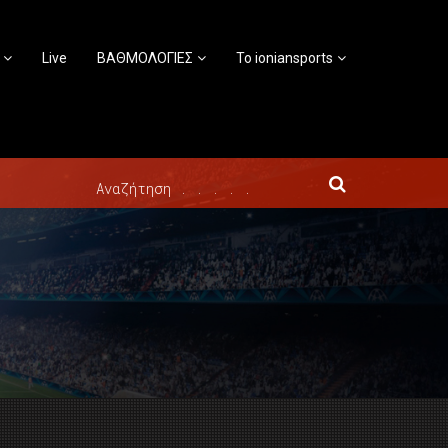
Live
ΒΑΘΜΟΛΟΓΙΕΣ
Το ioniansports