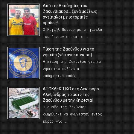
Από τις Ακαδημίες του
Ζακυνθιακού… ξανά μαζί ως
αντίπαλοι με ιστορικές
ομάδες!
Ο Ραφαήλ Πέττας με τη φανέλα
του Πανιωνίου και ο …
Πίεση της Ζακύνθου για το
γήπεδο (νέα ανακοίνωση)
Η πίεση της Ζακύνθου για το
γηπεδικο αυξάνεται
καθημερινά καθώς …
AΠΟΚΛΕΙΣΤΙΚΟ στη Λεωφόρο
Αλεξάνδρας το ματς της
Ζακύνθου με την Κηφισιά!
Η ομάδα της Ζακύνθου
κληρώθηκε να αγωνιστεί εντός
έδρας για …