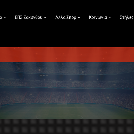
ο
ΕΠΣ Ζακύνθου
Άλλα Σπορ
Κοινωνία
Στήλες