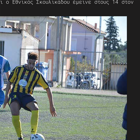
αι ο Εθνικός Σκουλικάδου έμεινε στους 14 στον