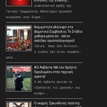
κινήσεις της Ένωσης!
Διαπιστωτική πράξη της
Γενικής Γραμματείας Αθλητισμού προκαλεί
ανατροπές στην Ένωση …
Νομιμότητα αλά καρτ στο
Δημοτικό Συμβούλιο; Το Στάδιο
χάθηκε μέσα σε… πέντε
σελίδες προϋπολογισμού!
Τελικά, όπως όλα δείχνουν,
ο γιαλός δεν είναι στραβός…
αλλά …
ΑΟ Λεβάντε: Με τον Χρήστο
Γερολυμάτο στην τεχνική
ηγεσία!
Ο ΑΟ Λεβάντε άρχισε να
«ζεσταίνει τις μηχανές» του
ενόψει …
O νεαρός ζακυνθινός παίκτης