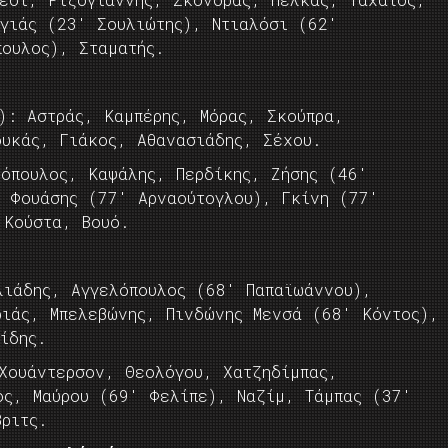
αγιάς (23′ Σουλιώτης), Ντιαλόσι (62′
πουλος), Σταματής.
): Αστράς, Καμπέρης, Μόρας, Σκούπρα,
ουκάς, Γιάκος, Αθανασιάδης, Σέχου.
δόπουλος, Καψάλης, Περδίκης, Ζήσης (46′
, Φουάσης (77′ Αρναούτογλου), Γκίνη (77′
 Κούστα, Βουό.
λιάδης, Αγγελόπουλος (68′ Παπαϊωάννου),
ριάς, Μπελεβώνης, Πινδώνης Μενσά (68′ Κόντος),
ίδης.
 Χουάντερσον, Θεολόγου, Χατζηδίμπας,
ος, Μαύρου (69′ Φελίπε), Ναζίμ, Τάμπας (37′
ριτς.