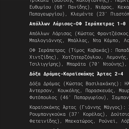
Ευθυμίου (68′ Πανίδης), Νιάρος, Κεχ
Παπαγεωργίου), Κλεμέντε (23′ Πιαστό
Απόλλων Λάρισας-ΟΦ Ιεράπετρας 1-0
Απόλλων Λάρισας (Κώστας Φραντζέσκος
Μπαλογιάννης, Μπάλλας, Ντα Κάμπο, Λ
ΟΦ Ιεράπετρας (Τίμος Καβακάς): Παπα
Χιντζίδης), Χατζητερζόγλου, Λεμονής
Τσιλιγγίρης), Μπαράτα (70′ Ντούνης),
Δόξα Δράμας-Καραϊσκάκης Άρτας 2-4
Δόξα Δράμας (Κώστας Βασιλακάκης): Η
Άντερσον, Κουκόλης, Παρασκευάς, Μαυ
Φυτόπουλος (46′ Παπαργυρίου), Σαμπαν
Καραϊσκάκης Άρτας (Γιάννης Μάγγος):
Ρουμπανγκούκα (37′ Κορέλας), Δούτσι
Φετεινίδης), Μπεκατώρος, Ρούνεϊ, Λόβ