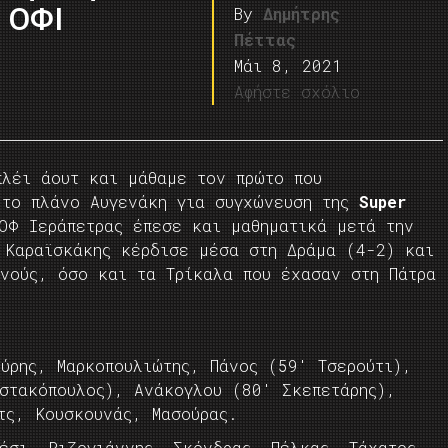
 ΟΦΙ
By
Δημήτρης
Πέττας
Μάι 8, 2021
Αφήστε σχόλιο
πλέι άουτ και μάθαμε τον πρώτο που
 το πλάνο Αυγενάκη για συγχώνευση της
Super
Φ Ιεράπετρας έπεσε και μαθηματικά μετά την
 Καραϊσκάκης κέρδισε μέσα στη Δράμα (4-2) και
ινούς, όσο και τα Τρίκαλα που έχασαν στη Πάτρα
ύρης, Μαρκοπουλιώτης, Πάνος (59′ Τσερούτι),
υστακόπουλος), Ανάκογλου (80′ Σκεπετάρης),
τς, Κουσκουνάς, Μασούρας.
ιέσι, Ριζογιάννης, Σκόνδρας, Πέλκας, Τάχατος,