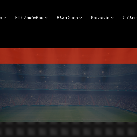
ο
ΕΠΣ Ζακύνθου
Άλλα Σπορ
Κοινωνία
Στήλες