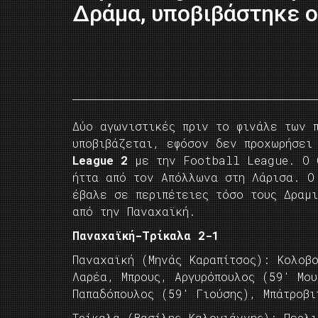
Δράμα, υποβιβάστηκε ο
Δύο αγωνιστικές πριν το φινάλε των 
υποβιβάζεται, εφόσον δεν προχωρήσει
League 2
με την Football League. O Ο
ήττα από τον Απόλλωνα στη Λάρισα. Ο
έβαλε σε περιπέτειες τόσο τους Δραμ
από την Παναχαϊκή.
Παναχαϊκή-Τρίκαλα 2-1
Παναχαϊκή (Μηνάς Καραπίτσος): Κολοβο
Λαρέα, Μπρους, Αργυρόπουλος (59′ Μο
Παπαδόπουλος (59′ Γιούσης), Μπάτροβι
Τρίκαλα (Βασίλης Καλογιάννης): Περλ