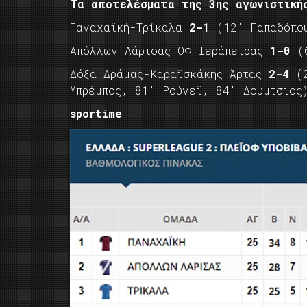
Τα αποτελέσματα της 3ης αγωνιστική
Παναχαϊκή-Τρίκαλα
2-1
(12′ Παπαδόπου
Απόλλων Λάρισας-ΟΦ Ιεράπετρας
1-0
(6
Δόξα Δράμας-Καραϊσκάκης Άρτας
2-4
(2
Μπρέμπος, 81′ Ρούνεϊ, 84′ Δούμτσιος
sportime