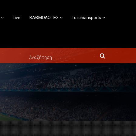
Live
ΒΑΘΜΟΛΟΓΙΕΣ
Το ioniansports