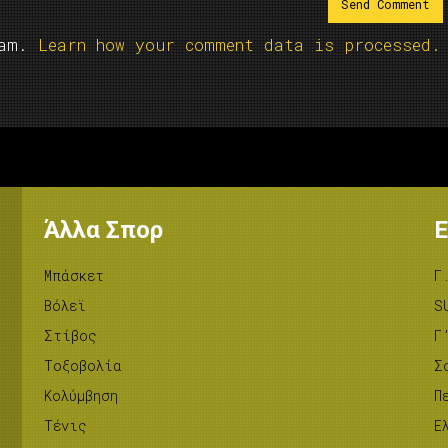
pam.
Learn how your comment data is processed.
Άλλα Σπορ
Ε
Μπάσκετ
Γ
Βόλεϊ
S
Στίβος
Γ
Tοξοβολία
Σ
Κολύμβηση
Π
Τένις
Ε