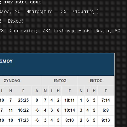
ς των πλέι άουτ:
λος, 20′ Μπάτροβιτς – 35′ Σταματής )
′ Σέχου)
3′ Σαμπανίδης, 73′ Πινδώνης – 60′ Ναζίμ, 80′
)