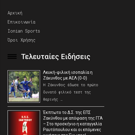
Αρχική
Επικοινωνία
Ionian Sports
Όροι Χρήσης
Τελευταίες Ειδήσεις
Λευκή-φιλική ισοπαλία η
Ζάκυνθος με ΑΕΛ (0-0)
Η Ζάκυνθος έδωσε το πρώτο
δυνατό φιλικό τεστ της
θερινής …
Έκπτωτο το Δ.Σ. της ΕΠΣ
Ζακύνθου με απόφαση της ΓΓΑ
– Στο προσκήνιο η καταγγελία
Ραυτόπουλου και οι επόμενες