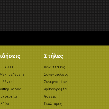
ιδήσεις
Στήλες
.Γ.Α-ΕΠΟ
Πολιτισμός
UPER LEAGUE 2
Συνεντεύξεις
’ Εθνική
Συνεργασίες
ούπερ Λίγκα
Αρθρογραφία
εριφέρεια
Gossip
λλάδα
Γκολ-αρες