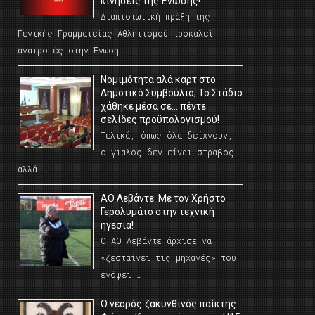
κινήσεις της Ένωσης!
Διαπιστωτική πράξη της
Γενικής Γραμματείας Αθλητισμού προκαλεί
ανατροπές στην Ένωση …
Νομιμότητα αλά καρτ στο
Δημοτικό Συμβούλιο; Το Στάδιο
χάθηκε μέσα σε… πέντε
σελίδες προϋπολογισμού!
Τελικά, όπως όλα δείχνουν,
ο γιαλός δεν είναι στραβός…
αλλά …
ΑΟ Λεβάντε: Με τον Χρήστο
Γερολυμάτο στην τεχνική
ηγεσία!
Ο ΑΟ Λεβάντε άρχισε να
«ζεσταίνει τις μηχανές» του
ενόψει …
O νεαρός ζακυνθινός παίκτης