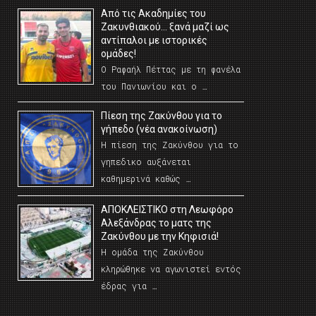
Από τις Ακαδημίες του
Ζακυνθιακού… ξανά μαζί ως
αντίπαλοι με ιστορικές
ομάδες!
Ο Ραφαήλ Πέττας με τη φανέλα
του Πανιωνίου και ο …
Πίεση της Ζακύνθου για το
γήπεδο (νέα ανακοίνωση)
Η πίεση της Ζακύνθου για το
γηπεδικο αυξάνεται
καθημερινά καθώς …
AΠΟΚΛΕΙΣΤΙΚΟ στη Λεωφόρο
Αλεξάνδρας το ματς της
Ζακύνθου με την Κηφισιά!
Η ομάδα της Ζακύνθου
κληρώθηκε να αγωνιστεί εντός
έδρας για …