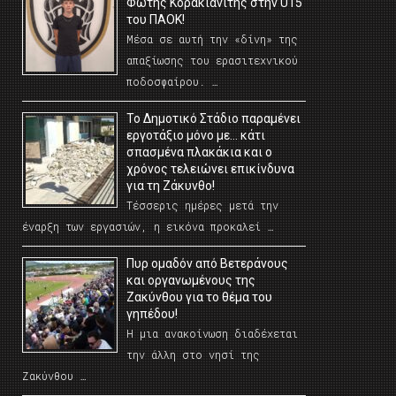
Φώτης Κορακιανίτης στην U15
του ΠΑΟΚ!
Μέσα σε αυτή την «δίνη» της
απαξίωσης του ερασιτεχνικού
ποδοσφαίρου. …
Το Δημοτικό Στάδιο παραμένει
εργοτάξιο μόνο με… κάτι
σπασμένα πλακάκια και ο
χρόνος τελειώνει επικίνδυνα
για τη Ζάκυνθο!
Τέσσερις ημέρες μετά την
έναρξη των εργασιών, η εικόνα προκαλεί …
Πυρ ομαδόν από Βετεράνους
και οργανωμένους της
Ζακύνθου για το θέμα του
γηπέδου!
Η μια ανακοίνωση διαδέχεται
την άλλη στο νησί της
Ζακύνθου …