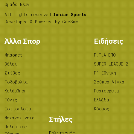
Ομάδα Νέων
All rights reserved
Ionian Sports
.
Developed & Powered by
GeeSmo
.
Άλλα Σπορ
Ειδήσεις
Μπάσκετ
Γ.Γ.Α-ΕΠΟ
Βόλεϊ
SUPER LEAGUE 2
Στίβος
Γ’ Εθνική
Tοξοβολία
Σούπερ Λίγκα
Κολύμβηση
Περιφέρεια
Τένις
Ελλάδα
Ιστιοπλοΐα
Κόσμος
Μηχανοκίνητα
Στήλες
Πολεμικές
Πολιτισμός
Τέχνες