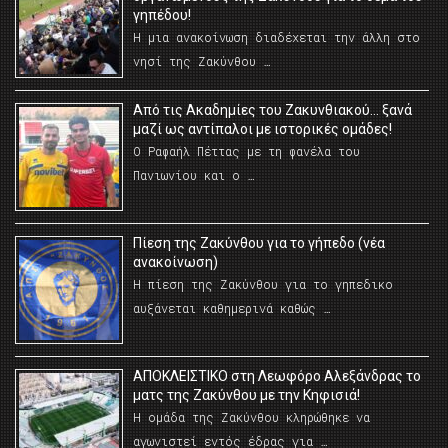
γηπέδου!
Η μια ανακοίνωση διαδέχεται την άλλη στο
νησί της Ζακύνθου …
Από τις Ακαδημίες του Ζακυνθιακού… ξανά
μαζί ως αντίπαλοι με ιστορικές ομάδες!
Ο Ραφαήλ Πέττας με τη φανέλα του
Πανιωνίου και ο …
Πίεση της Ζακύνθου για το γήπεδο (νέα
ανακοίνωση)
Η πίεση της Ζακύνθου για το γηπεδικο
αυξάνεται καθημερινά καθώς …
AΠΟΚΛΕΙΣΤΙΚΟ στη Λεωφόρο Αλεξάνδρας το
ματς της Ζακύνθου με την Κηφισιά!
Η ομάδα της Ζακύνθου κληρώθηκε να
αγωνιστεί εντός έδρας για …