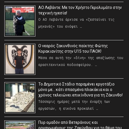
ΑΟ Λεβάντε: Με τον Χρήστο Γερολυμάτο στην
τεχνική ηγεσία!
Ο ΑΟ Λεβάντε άρχισε να «ζεσταίνει τις
μηχανές» του ενόψει …
O νεαρός ζακυνθινός παίκτης Φώτης
Κορακιανίτης στην U15 του ΠΑΟΚ!
Μέσα σε αυτή την «δίνη» της απαξίωσης του
ερασιτεχνικού ποδοσφαίρου. …
Το Δημοτικό Στάδιο παραμένει εργοτάξιο
μόνο με… κάτι σπασμένα πλακάκια και ο
χρόνος τελειώνει επικίνδυνα για τη Ζάκυνθο!
Τέσσερις ημέρες μετά την έναρξη των
εργασιών, η εικόνα προκαλεί …
Πυρ ομαδόν από Βετεράνους και
οργανωμένους της Ζακύνθου για το θέμα του