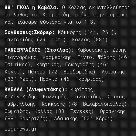
88′ ΓΚΟΛ η Καβάλα.
Ο Κολλάς εκμεταλλεύεται
το λάθος του Κασμερίδη, μπήκε στην περιοχή
και πλάσαρε εύστοχα για το 1-3.
Συνθέσεις:Σκόρερ:
Κόκκορης (14’, 26’),
Παντεκίδης (29’ αυτ.), Κολλάς (88’)
ΠΑΝΣΕΡΡΑΪΚΟΣ (Στοΐλας):
Καβουσάκης, Ζέρης,
Γιανναράκης, Κασμερίδης, Πίντο, Ψάλτης (46’
Τσιμίκας), Κρητικός, Γεωργιάδης (46’
Κόνσι), Πέτρου (72’ Θεοδωρίδης), Λουφάκης
(33’ Μέσι), Πράντο (46’ Γκούρτσας)
ΚΑΒΑΛΑ (Ανυφαντάκης):
Κυρίτσης,
Καζαντζίδης, Κολλαράς, Παντεκίδης, Στίκας,
Γαβριηλίδης, Κόκκορης (78’ Βαλαβανόπουλος),
Θωμαΐδης, Κολλάς (88’ Τενεκές), Ορφανίδης
(88’ Βακιρτζής), Αδαμάκης (63’ Κέρθι).
liganews.gr