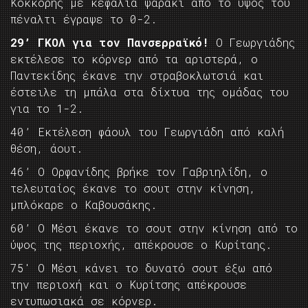
Κόκκορης με κεφαλιά ψαράκι από το ύψος του
πέναλτι έγραψε το 0-2.
29’ ΓΚΟΛ για τον Πανσερραϊκό!
Ο Γεωργιάδης
εκτέλεσε το κόρνερ από τα αριστερά, ο
Παντεκίδης έκανε την στραβοκλωτσιά και
έστειλε τη μπάλα στα δίχτυα της ομάδας του
για το 1-2.
40’ Εκτέλεση φάουλ του Γεωργιάδη από καλή
θέση, άουτ.
46’ Ο Ορφανίδης βρήκε τον Γαβριηλίδη, ο
τελευταίος έκανε το σουτ στην κίνηση,
μπλόκαρε ο Καβουσάκης.
60’ Ο Μέσι έκανε το σουτ στην κίνηση από το
ύψος της περιοχής, απέκρουσε ο Κυρίταης.
75′ O Mέσι κάνει το δυνατό σουτ έξω από
την περιοχή και ο Κυρίτσης απέκρουσε
εντυπωσιακά σε κόρνερ.