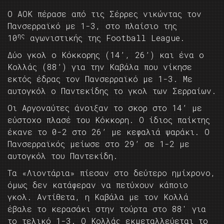
Ο ΑΟΚ πέρασε από τις Σέρρες νικώντας τον
Πανσερραϊκό με 1-3, στο πλαίσιο της
ης
10
αγωνιστικής της Football League.
Δύο γκολ ο Κόκκορης (14’, 26’) και ένα ο
Κολλάς (88’) για την Καβάλα που νίκησε
εκτός έδρας τον Πανσερραϊκό με 1-3. Με
αυτογκόλ ο Παντεκίδης το γκολ των Σερραίων.
Οι Αργοναύτες άνοιξαν το σκορ στο 14’ με
εύστοχο πλασέ του Κόκκορη. Ο ίδιος παίκτης
έκανε το 0-2 στο 26’ με κεφαλιά ψαράκι. Ο
Πανσερραϊκός μείωσε στο 29’ σε 1-2 με
αυτογκόλ του Παντεκίδη.
Τα «Λιοντάρια» πίεσαν στο δεύτερο ημίχρονο,
όμως δεν κατάφεραν να πετύχουν κάποιο
γκολ. Αντίθετα, η Καβάλα με τον Κολλά
έβαλε το κερασάκι στην τούρτα στο 88′ για
το τελικό 1-3. Ο Κολλάς εκμεταλλεύεται το