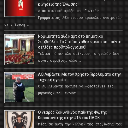
κινήσεις της Ένωσης!
Διαπιστωτική πράξη της Γενικής
Γραμματείας Αθλητισμού προκαλεί ανατροπές
στην Ένωση …
Νομιμότητα αλά καρτ στο Δημοτικό
Συμβούλιο; Το Στάδιο χάθηκε μέσα σε… πέντε
σελίδες προϋπολογισμού!
Τελικά, όπως όλα δείχνουν, ο γιαλός δεν
είναι στραβός… αλλά …
ΑΟ Λεβάντε: Με τον Χρήστο Γερολυμάτο στην
τεχνική ηγεσία!
Ο ΑΟ Λεβάντε άρχισε να «ζεσταίνει τις
μηχανές» του ενόψει …
O νεαρός ζακυνθινός παίκτης Φώτης
Κορακιανίτης στην U15 του ΠΑΟΚ!
Μέσα σε αυτή την «δίνη» της απαξίωσης του