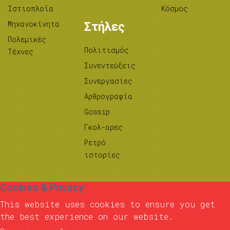
Ιστιοπλοΐα
Κόσμος
Μηχανοκίνητα
Στήλες
Πολεμικές
Πολιτισμός
Τέχνες
Συνεντεύξεις
Συνεργασίες
Αρθρογραφία
Gossip
Γκολ-αρες
Ρετρό
ιστορίες
Cookies & Privacy
This website uses cookies to ensure you get
the best experience on our website.