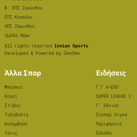
B’ ΕΠΣ Ζακύνθου
ΕΠΣ Κύπελλο
ΑΠΣ Ζάκυνθος
Ομάδα Νέων
All rights reserved
Ionian Sports
.
Developed & Powered by
GeeSmo
.
Άλλα Σπορ
Ειδήσεις
Μπάσκετ
Γ.Γ.Α-ΕΠΟ
Βόλεϊ
SUPER LEAGUE 2
Στίβος
Γ’ Εθνική
Tοξοβολία
Σούπερ Λίγκα
Κολύμβηση
Περιφέρεια
Τένις
Ελλάδα