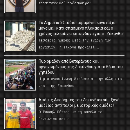
ερασιτεχνικού ποδοσφαίρου. …
Το Δημοτικό Στάδιο παραμένει εργοτάξιο
μόνο με… κάτι σπασμένα πλακάκια και ο
χρόνος τελειώνει επικίνδυνα για τη Ζάκυνθο!
Τέσσερις ημέρες μετά την έναρξη των
εργασιών, η εικόνα προκαλεί …
Πυρ ομαδόν από Βετεράνους και
οργανωμένους της Ζακύνθου για το θέμα του
γηπέδου!
Η μια ανακοίνωση διαδέχεται την άλλη στο
νησί της Ζακύνθου …
Από τις Ακαδημίες του Ζακυνθιακού… ξανά
μαζί ως αντίπαλοι με ιστορικές ομάδες!
Ο Ραφαήλ Πέττας με τη φανέλα του
Πανιωνίου και ο …