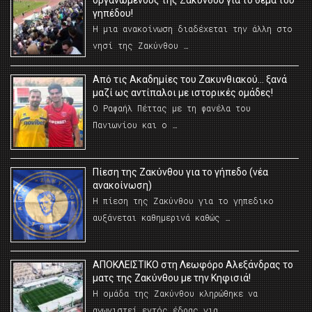
οργανωμένους της Ζακύνθου για το θέμα του
γηπέδου!
Η μια ανακοίνωση διαδέχεται την άλλη στο
νησί της Ζακύνθου …
Από τις Ακαδημίες του Ζακυνθιακού… ξανά
μαζί ως αντίπαλοι με ιστορικές ομάδες!
Ο Ραφαήλ Πέττας με τη φανέλα του
Πανιωνίου και ο …
Πίεση της Ζακύνθου για το γήπεδο (νέα
ανακοίνωση)
Η πίεση της Ζακύνθου για το γηπεδικο
αυξάνεται καθημερινά καθώς …
AΠΟΚΛΕΙΣΤΙΚΟ στη Λεωφόρο Αλεξάνδρας το
ματς της Ζακύνθου με την Κηφισιά!
Η ομάδα της Ζακύνθου κληρώθηκε να
αγωνιστεί εντός έδρας για …