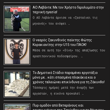
ΑΟ Λεβάντε: Με τον Χρήστο Γερολυμάτο στην
τεχνική ηγεσία!
Ο ΑΟ Λεβάντε άρχισε να «ζεσταίνει τις
μηχανές» του ενόψει …
O νεαρός ζακυνθινός παίκτης Φώτης
Κορακιανίτης στην U15 του ΠΑΟΚ!
Μέσα σε αυτή την «δίνη» της απαξίωσης του
ερασιτεχνικού ποδοσφαίρου. …
Το Δημοτικό Στάδιο παραμένει εργοτάξιο
μόνο με… κάτι σπασμένα πλακάκια και ο
χρόνος τελειώνει επικίνδυνα για τη Ζάκυνθο!
Τέσσερις ημέρες μετά την έναρξη των
εργασιών, η εικόνα προκαλεί …
Πυρ ομαδόν από Βετεράνους και