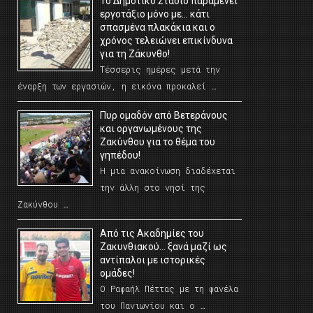
Το Δημοτικό Στάδιο παραμένει
εργοτάξιο μόνο με… κάτι
σπασμένα πλακάκια και ο
χρόνος τελειώνει επικίνδυνα
για τη Ζάκυνθο!
Τέσσερις ημέρες μετά την
έναρξη των εργασιών, η εικόνα προκαλεί …
Πυρ ομαδόν από Βετεράνους
και οργανωμένους της
Ζακύνθου για το θέμα του
γηπέδου!
Η μια ανακοίνωση διαδέχεται
την άλλη στο νησί της
Ζακύνθου …
Από τις Ακαδημίες του
Ζακυνθιακού… ξανά μαζί ως
αντίπαλοι με ιστορικές
ομάδες!
Ο Ραφαήλ Πέττας με τη φανέλα
του Πανιωνίου και ο …