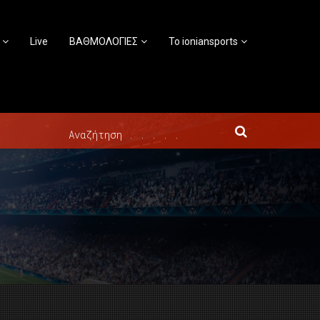
Live
ΒΑΘΜΟΛΟΓΙΕΣ
Το ioniansports