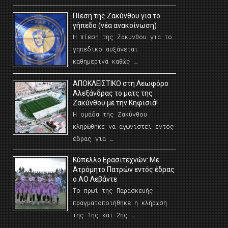
Πίεση της Ζακύνθου για το
γήπεδο (νέα ανακοίνωση)
Η πίεση της Ζακύνθου για το
γηπεδικο αυξάνεται
καθημερινά καθώς …
AΠΟΚΛΕΙΣΤΙΚΟ στη Λεωφόρο
Αλεξάνδρας το ματς της
Ζακύνθου με την Κηφισιά!
Η ομάδα της Ζακύνθου
κληρώθηκε να αγωνιστεί εντός
έδρας για …
Κύπελλο Ερασιτεχνών: Με
Ατρόμητο Πατρών εντός έδρας
ο ΑΟ Λεβάντε
Το πρωί της Παρασκευής
πραγματοποιήθηκε η κλήρωση
της 1ης και 2ης …