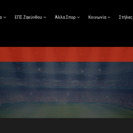
ο
ΕΠΣ Ζακύνθου
Άλλα Σπορ
Κοινωνία
Στήλες