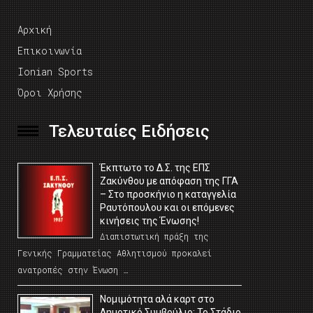
Αρχική
Επικοινωνία
Ionian Sports
Όροι Χρήσης
Τελευταίες Ειδήσεις
Έκπτωτο το Δ.Σ. της ΕΠΣ
Ζακύνθου με απόφαση της ΓΓΑ
– Στο προσκήνιο η καταγγελία
Ραυτόπουλου και οι επόμενες
κινήσεις της Ένωσης!
Διαπιστωτική πράξη της
Γενικής Γραμματείας Αθλητισμού προκαλεί
ανατροπές στην Ένωση …
Νομιμότητα αλά καρτ στο
Δημοτικό Συμβούλιο; Το Στάδιο