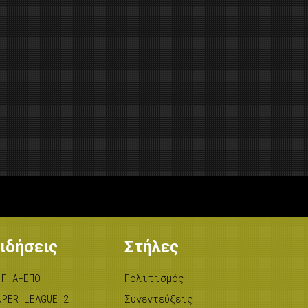
ιδήσεις
Στήλες
.Γ.Α-ΕΠΟ
Πολιτισμός
UPER LEAGUE 2
Συνεντεύξεις