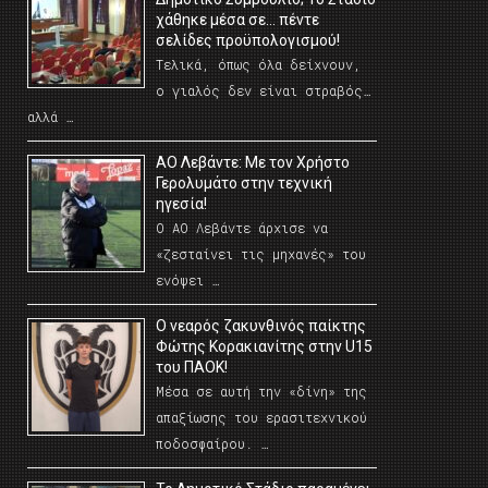
χάθηκε μέσα σε… πέντε
σελίδες προϋπολογισμού!
Τελικά, όπως όλα δείχνουν,
ο γιαλός δεν είναι στραβός…
αλλά …
ΑΟ Λεβάντε: Με τον Χρήστο
Γερολυμάτο στην τεχνική
ηγεσία!
Ο ΑΟ Λεβάντε άρχισε να
«ζεσταίνει τις μηχανές» του
ενόψει …
O νεαρός ζακυνθινός παίκτης
Φώτης Κορακιανίτης στην U15
του ΠΑΟΚ!
Μέσα σε αυτή την «δίνη» της
απαξίωσης του ερασιτεχνικού
ποδοσφαίρου. …